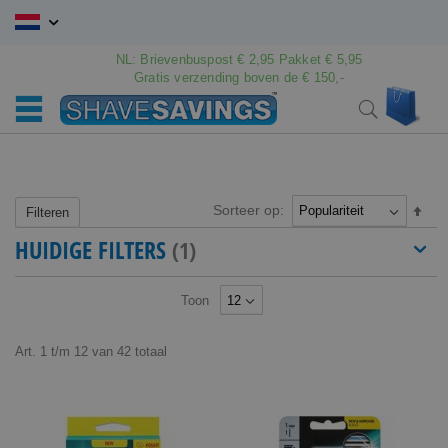
Ga
naar
de
NL: Brievenbuspost € 2,95 Pakket € 5,95
inhoud
Gratis verzending boven de € 150,-
Wink
Search
Sorteer op:
Van
Filteren
hoo
HUIDIGE FILTERS
naar
laag
sort
Toon
Art.
1
t/m
12
van
42
totaal