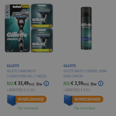
GILLETTE
GILLETTE
GILLETTE COMBI MACH3
GILLETTE MACH3 SCHEERGEL 200ML
SCHEERSYSTEEM INCL 17 MESJES
EXTRA COMFORT
€ 33,49
€ 3,59
NU:
NU:
Special
Special
Incl. Btw
Incl. Btw
Price
Price
( ADVIESPRIJS
€ 61,50
)
( ADVIESPRIJS
€ 4,76
)
WINKELMANDJE
WINKELMANDJE
Op voorraad
Op voorraad