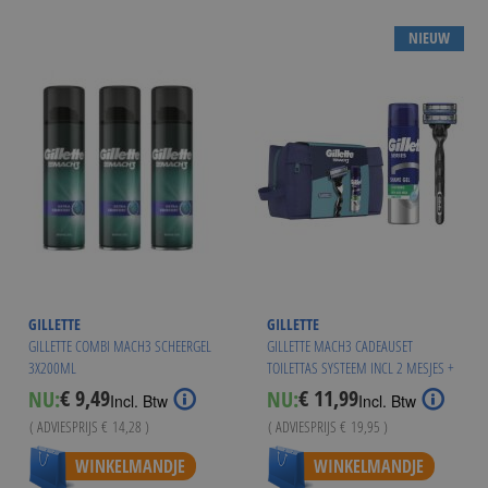
NIEUW
GILLETTE
GILLETTE
GILLETTE COMBI MACH3 SCHEERGEL
GILLETTE MACH3 CADEAUSET
3X200ML
TOILETTAS SYSTEEM INCL 2 MESJES +
SCHEERGEL
€ 9,49
€ 11,99
NU:
NU:
Special
Special
Incl. Btw
Incl. Btw
Price
Price
( ADVIESPRIJS
€ 14,28
)
( ADVIESPRIJS
€ 19,95
)
WINKELMANDJE
WINKELMANDJE