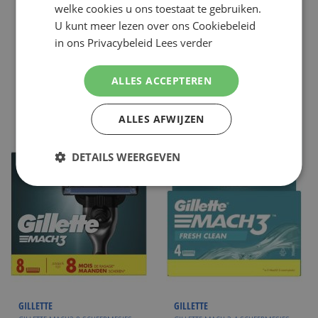
€ 25,99
€ 5,95
NU:
NU:
Special
Special
Incl. Btw
Incl. Btw
welke cookies u ons toestaat te gebruiken.
Price
Price
( ADVIESPRIJS
€ 50,95
)
( ADVIESPRIJS
€ 8,99
)
U kunt meer lezen over ons Cookiebeleid
in ons Privacybeleid
Lees verder
WINKELMANDJE
WINKELMANDJE
Op voorraad
Op voorraad
ALLES ACCEPTEREN
ALLES AFWIJZEN
DETAILS WEERGEVEN
GILLETTE
GILLETTE