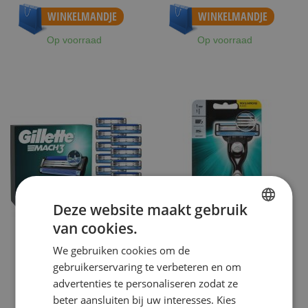
Vanaf
€ 21,74
WINKELMANDJE
WINKELMANDJE
Op voorraad
Op voorraad
Deze website maakt gebruik
van cookies.
DUTCH
We gebruiken cookies om de
ENGLISH
GILLETTE
GILLETTE
gebruikerservaring te verbeteren en om
GILLETTE MACH3 15 SCHEERMESJES
GILLETTE MACH3 HOUDER INCL 1
advertenties te personaliseren zodat ze
NIEUW
MESJE
beter aansluiten bij uw interesses. Kies