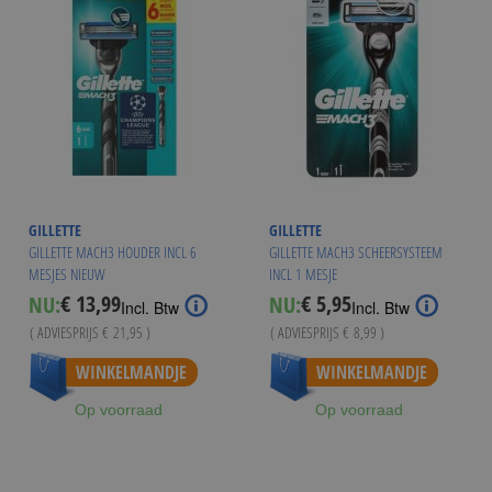
GILLETTE
GILLETTE
GILLETTE MACH3 HOUDER INCL 6
GILLETTE MACH3 SCHEERSYSTEEM
MESJES NIEUW
INCL 1 MESJE
€ 13,99
€ 5,95
NU:
NU:
Special
Special
Incl. Btw
Incl. Btw
Price
Price
( ADVIESPRIJS
€ 21,95
)
( ADVIESPRIJS
€ 8,99
)
WINKELMANDJE
WINKELMANDJE
Op voorraad
Op voorraad