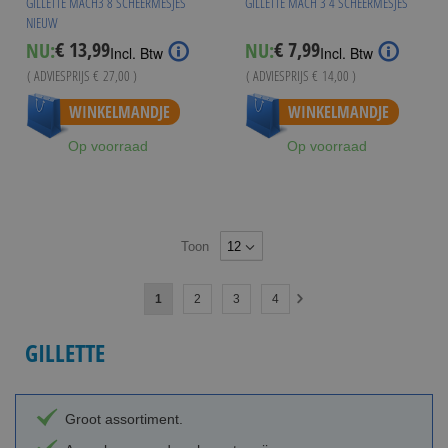
GILLETTE MACH3 8 SCHEERMESJES
GILLETTE MACH 3 4 SCHEERMESJES
NIEUW
€ 13,99
€ 7,99
NU:
NU:
Special
Special
Incl. Btw
Incl. Btw
Price
Price
( ADVIESPRIJS
€ 27,00
)
( ADVIESPRIJS
€ 14,00
)
Vanaf
€ 7,49
WINKELMANDJE
WINKELMANDJE
Op voorraad
Op voorraad
Toon
Pagina
U
Pagina
Pagina
Pagina
1
2
3
4
Pagina
Volgende
lees
GILLETTE
momenteel
pagina
Groot assortiment.