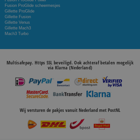
Fusion ProGlide scheermesjes
Gillette ProGlide
Gillette Fusion
Gillette Venus
Gillette Mach3
Mach3 Turbo
Multisafepay. Https SSL beveiligd. Ook achteraf betalen mogelijk
via Klarna (Nederland)
Wij versturen de pakjes vanuit Nederland met PostNL