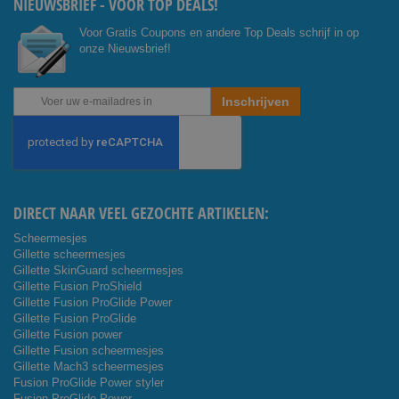
NIEUWSBRIEF - VOOR TOP DEALS!
Voor Gratis Coupons en andere Top Deals schrijf in op
onze Nieuwsbrief!
Abonneer
Inschrijven
u
op
onze
nieuwsbrief
DIRECT NAAR VEEL GEZOCHTE ARTIKELEN:
Scheermesjes
Gillette scheermesjes
Gillette SkinGuard scheermesjes
Gillette Fusion ProShield
Gillette Fusion ProGlide Power
Gillette Fusion ProGlide
Gillette Fusion power
Gillette Fusion scheermesjes
Gillette Mach3 scheermesjes
Fusion ProGlide Power styler
Fusion ProGlide Power