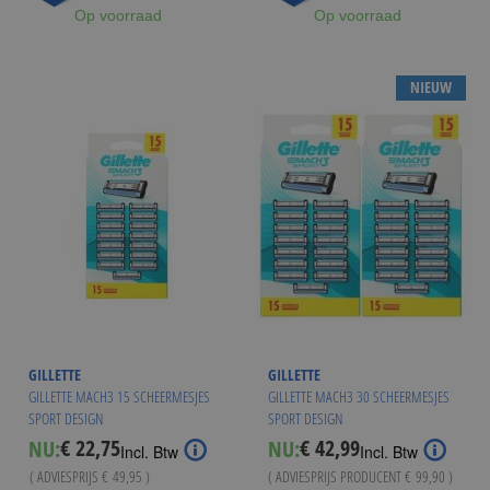
Op voorraad
Op voorraad
NIEUW
GILLETTE
GILLETTE
GILLETTE MACH3 15 SCHEERMESJES
GILLETTE MACH3 30 SCHEERMESJES
SPORT DESIGN
SPORT DESIGN
€ 22,75
€ 42,99
NU:
NU:
Special
Incl. Btw
Incl. Btw
Price
( ADVIESPRIJS
€ 49,95
)
( ADVIESPRIJS PRODUCENT
€ 99,90
)