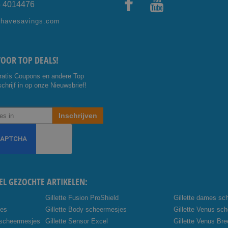
5 4014476
Facebo
Youtub
shavesavings.com
ok
e
VOOR TOP DEALS!
ratis Coupons en andere Top
chrijf in op onze Nieuwsbrief!
Inschrijven
EL GEZOCHTE ARTIKELEN:
Gillette Fusion ProShield
Gillette dames sc
jes
Gillette Body scheermesjes
Gillette Venus sc
 scheermesjes
Gillette Sensor Excel
Gillette Venus Br