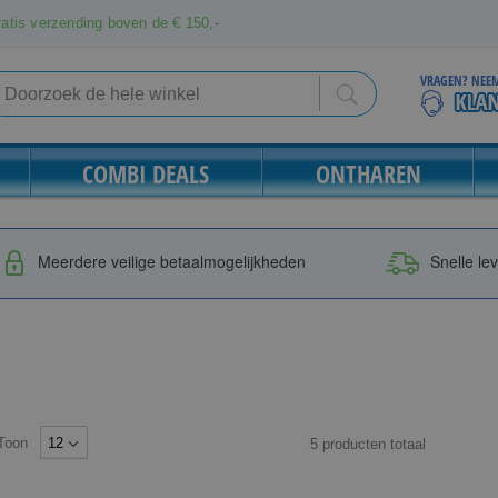
atis verzending boven de € 150,-
VRAGEN? NEEM
Search
Search
COMBI DEALS
ONTHAREN
Meerdere veilige betaalmogelijkheden
Snelle le
Toon
5
producten
totaal