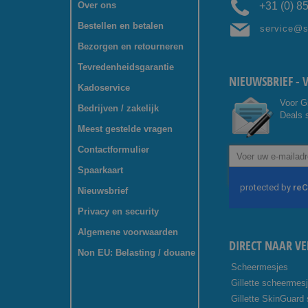
Over ons
+31 (0) 8
Bestellen en betalen
service@
Bezorgen en retourneren
Tevredenheidsgarantie
NIEUWSBRIEF - 
Kadoservice
Voor G
Bedrijven / zakelijk
Deals s
Meest gestelde vragen
Contactformulier
Abonneer
u
Spaarkaart
op
onze
Nieuwsbrief
nieuwsbrief
Privacy en security
Algemene voorwaarden
DIRECT NAAR VE
Non EU: Belasting / douane
Scheermesjes
Gillette scheermes
Gillette SkinGuard