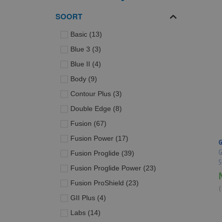
SOORT
producten
Basic
13
producten
Blue 3
3
producten
Blue II
4
producten
Body
9
producten
Contour Plus
3
producten
Double Edge
8
producten
Fusion
67
producten
Fusion Power
17
G
G
producten
Fusion Proglide
39
S
producten
Fusion Proglide Power
23
producten
Fusion ProShield
23
(
producten
GII Plus
4
producten
Labs
14