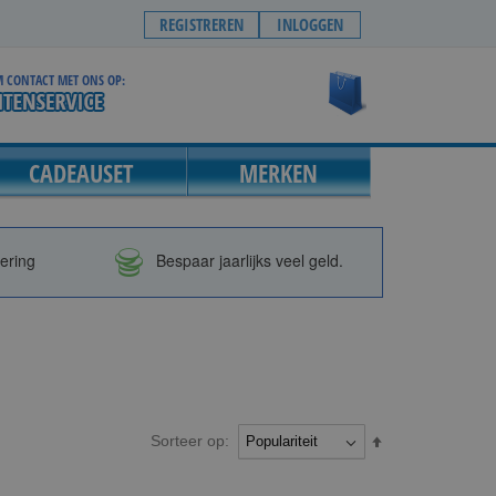
REGISTREREN
INLOGGEN
 CONTACT MET ONS OP:
Winkelwagen
CADEAUSET
MERKEN
vering
Bespaar jaarlijks veel geld.
Sorteer op:
Van
hoog
naar