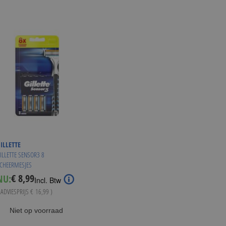
ILLETTE
ILLETTE SENSOR3 8
CHEERMESJES
€ 8,99
NU:
Special
Incl. Btw
Price
 ADVIESPRIJS
€ 16,99
)
Niet op voorraad