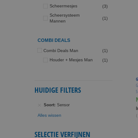
producten
Scheermesjes
3
Scheersysteem
product
1
Mannen
COMBI DEALS
product
Combi Deals Man
1
product
Houder + Mesjes Man
1
G
G
HUIDIGE FILTERS
S
Soort
Sensor
I
(
Alles wissen
SELECTIE VERFIJNEN