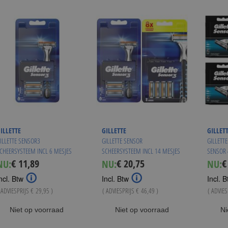
ILLETTE
GILLETTE
GILLET
ILLETTE SENSOR3
GILLETTE SENSOR
GILLETT
CHEERSYSTEEM INCL 6 MESJES
SCHEERSYSTEEM INCL 14 MESJES
SENSOR 
€ 11,89
€ 20,75
€
NU:
NU:
NU:
Special
Special
Sp
Price
Price
Pr
ncl. Btw
Incl. Btw
Incl. B
 ADVIESPRIJS
€ 29,95
)
( ADVIESPRIJS
€ 46,49
)
( ADVIE
Niet op voorraad
Niet op voorraad
Ni