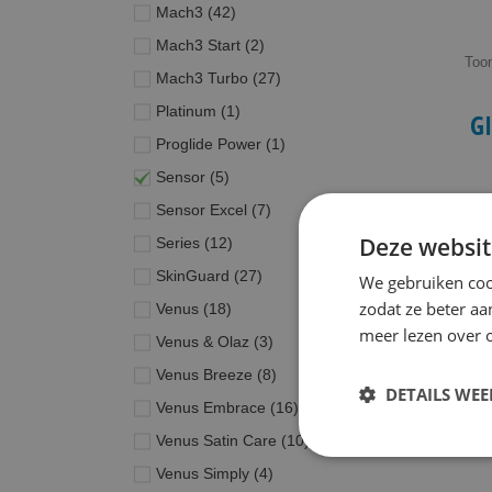
producten
Mach3
42
producten
Mach3 Start
2
Too
producten
Mach3 Turbo
27
product
Platinum
1
GI
product
Proglide Power
1
producten
Sensor
5
producten
Sensor Excel
7
Deze websit
producten
Series
12
producten
SkinGuard
27
We gebruiken coo
zodat ze beter aa
producten
Venus
18
meer lezen over o
producten
Venus & Olaz
3
producten
Venus Breeze
8
DETAILS WE
producten
Venus Embrace
16
producten
Venus Satin Care
10
producten
Venus Simply
4