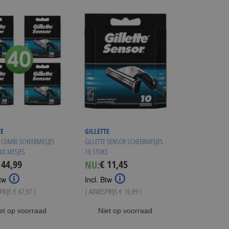
laag
sorteren
TE
GILLETTE
E COMBI SCHEERMESJES
GILLETTE SENSOR SCHEERMESJES
40 MESJES
10 STUKS
 44,99
€ 11,45
NU:
ecial
Special
ice
Price
tw
Incl. Btw
SPRIJS
€ 67,97
)
( ADVIESPRIJS
€ 16,99
)
et op voorraad
Niet op voorraad