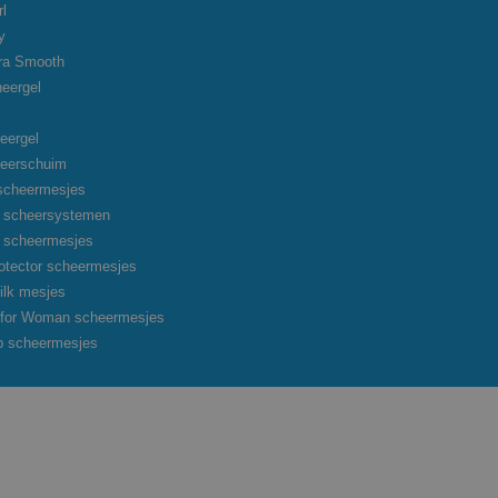
rl
y
tra Smooth
heergel
eergel
heerschuim
scheermesjes
on scheersystemen
on scheermesjes
otector scheermesjes
ilk mesjes
o for Woman scheermesjes
p scheermesjes