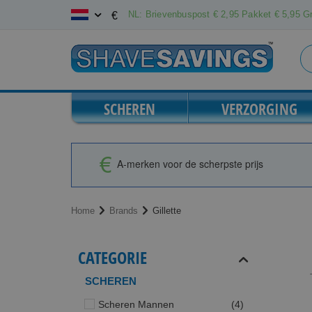
Ga
NL: Brievenbuspost € 2,95 Pakket € 5,95 Gr
€
naar
de
inhoud
SCHEREN
VERZORGING
A-merken voor de scherpste prijs
Home
Brands
Gillette
CATEGORIE
SCHEREN
producten
Scheren Mannen
4