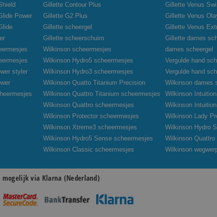
Shield
Gillette Contour Plus
Gillette Venus Swi
oGlide Power
Gillette G2 Plus
Gillette Venus Ola
Glide
Gillette scheergel
Gillette Venus Ex
er
Gillette scheerschuim
Gillette dames sc
heermesjes
Wilkinson scheermesjes
dames scheergel
heermesjes
Wilkinson Hydro5 scheermesjes
Vergulde hand sch
wer styler
Wilkinson Hydro3 scheermesjes
Vergulde hand sc
ower
Wilkinson Quatto Titanium Precision
Wilkinson dames 
cheermesjes
Wilkinson Quattro Titanium scheermesjes
Wilkinson Intuiti
Wilkinson Quattro scheermesjes
Wilkinson Intuiti
Wilkinson Protector scheermesjes
Wilkinson Lady Pr
Wilkinson Xtreme3 scheermesjes
Wilkinson Hydro S
Wilkinson Hydro5 Sense scheermesjes
Wilkinson Quattr
Wilkinson Classic scheermesjes
Wilkinson wegwer
n mogelijk via Klarna (Nederland)