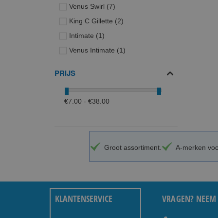
producten
Venus Swirl
7
producten
King C Gillette
2
product
Intimate
1
product
Venus Intimate
1
PRIJS
€7.00 - €38.00
Groot assortiment.
A-merken voor
KLANTENSERVICE
VRAGEN? NEEM 