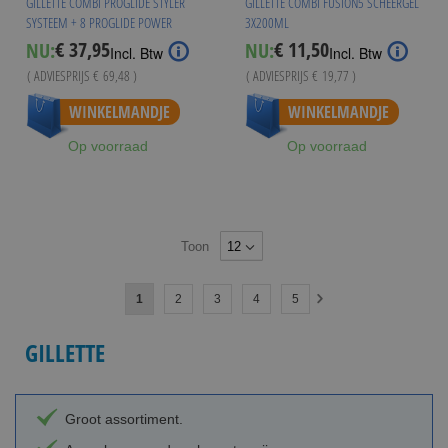
GILLETTE COMBI PROGLIDE STYLER
GILLETTE COMBI FUSION5 SCHEERGEL
SYSTEEM + 8 PROGLIDE POWER
3X200ML
MESJES
€ 37,95
€ 11,50
NU:
NU:
Special
Special
Incl. Btw
Incl. Btw
Price
Price
( ADVIESPRIJS
€ 69,48
)
( ADVIESPRIJS
€ 19,77
)
WINKELMANDJE
WINKELMANDJE
Op voorraad
Op voorraad
Toon
Pagina
U
Pagina
Pagina
Pagina
Pagina
1
2
3
4
5
Pagina
Volgende
lees
GILLETTE
momenteel
pagina
Groot assortiment.