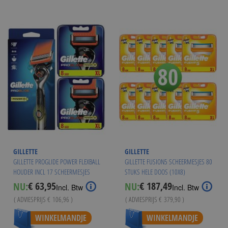
GILLETTE
GILLETTE
GILLETTE PROGLIDE POWER FLEXBALL
GILLETTE FUSION5 SCHEERMESJES 80
HOUDER INCL 17 SCHEERMESJES
STUKS HELE DOOS (10X8)
€ 63,95
€ 187,49
NU:
NU:
Special
Special
Incl. Btw
Incl. Btw
Price
Price
( ADVIESPRIJS
€ 106,96
)
( ADVIESPRIJS
€ 379,90
)
WINKELMANDJE
WINKELMANDJE