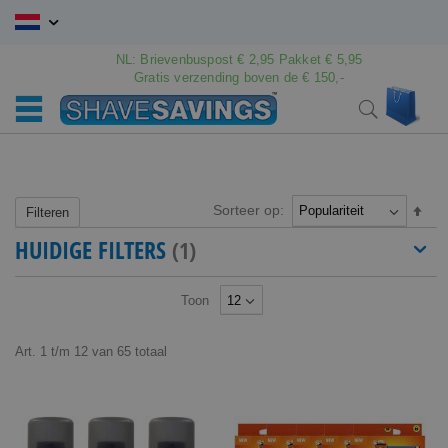
Ga
naar
de
NL: Brievenbuspost € 2,95 Pakket € 5,95
inhoud
Gratis verzending boven de € 150,-
Wink
Search
Sorteer op:
Van
Filteren
hoo
HUIDIGE FILTERS
naar
laag
sort
Toon
Art.
1
t/m
12
van
65
totaal