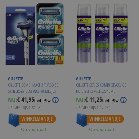
GILLETTE
GILLETTE
GILLETTE COMBI MACH3 TURBO 3D
GILLETTE SERIES COMBI GEVOELIGE
SCHEERSYSTEEM INCL 18 MESJES
HUID SCHEERGEL 3X240ML
€ 41,95
€ 11,25
NU:
NU:
Special
Special
Incl. Btw
Incl. Btw
Price
Price
( ADVIESPRIJS
€ 81,98
)
( ADVIESPRIJS
€ 17,97
)
WINKELMANDJE
WINKELMANDJE
Op voorraad
Op voorraad