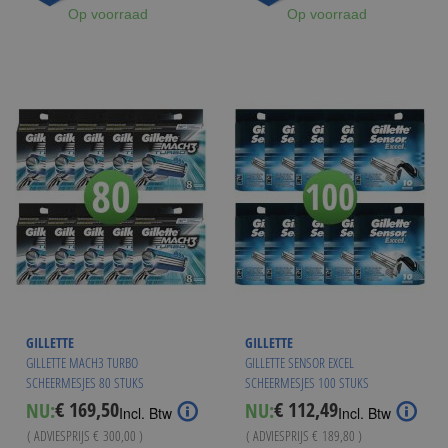
Op voorraad
Op voorraad
GILLETTE
GILLETTE
GILLETTE MACH3 TURBO
GILLETTE SENSOR EXCEL
SCHEERMESJES 80 STUKS
SCHEERMESJES 100 STUKS
€ 169,50
€ 112,49
NU:
NU:
Special
Special
Incl. Btw
Incl. Btw
Price
Price
( ADVIESPRIJS
€ 300,00
)
( ADVIESPRIJS
€ 189,80
)