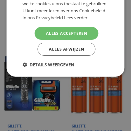
€ 8,99
€ 33,49
NU:
NU:
Special
Special
Incl. Btw
Incl. Btw
welke cookies u ons toestaat te gebruiken.
Price
Price
( ADVIESPRIJS
€ 14,99
)
( ADVIESPRIJS
€ 61,50
)
U kunt meer lezen over ons Cookiebeleid
in ons Privacybeleid
Lees verder
WINKELMANDJE
WINKELMANDJE
Op voorraad
Op voorraad
ALLES ACCEPTEREN
ALLES AFWIJZEN
DETAILS WEERGEVEN
GILLETTE
GILLETTE