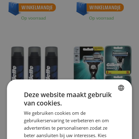
WINKELMANDJE
WINKELMANDJE
Op voorraad
Op voorraad
Deze website maakt gebruik
van cookies.
DUTCH
We gebruiken cookies om de
ENGLISH
GILLETTE
GILLETTE
gebruikerservaring te verbeteren en om
GILLETTE SCHEERSCHUIM NORMALE
GILLETTE COMBI MACH3
advertenties te personaliseren zodat ze
HUID 3X300ML
SCHEERSYSTEEM INCL 17 MESJES
beter aansluiten bij uw interesses. Kies