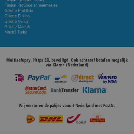
Fusion ProGlide scheermesjes
Gillette ProGlide
Gillette Fusion
Gillette Venus
Gillette Mach3
Mach3 Turbo
Multisafepay. Https SSL beveiligd. Ook achteraf betalen mogelijk
via Klarna (Nederland)
Wij versturen de pakjes vanuit Nederland met PostNL