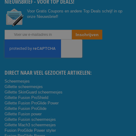
NIEUWSBRIEF - VOOR TOP DEALS!
Voor Gratis Coupons en andere Top Deals schrijf in op
onze Nieuwsbrief!
Abonneer
Inschrijven
u
op
onze
nieuwsbrief
DIRECT NAAR VEEL GEZOCHTE ARTIKELEN:
Scheermesjes
Gillette scheermesjes
Gillette SkinGuard scheermesjes
Gillette Fusion ProShield
Gillette Fusion ProGlide Power
Gillette Fusion ProGlide
Gillette Fusion power
Gillette Fusion scheermesjes
Gillette Mach3 scheermesjes
Fusion ProGlide Power styler
Fusion ProGlide Power