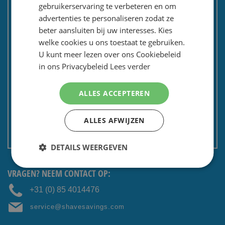
Tevredenheidsgarantie
gebruikerservaring te verbeteren en om
Kadoservice
advertenties te personaliseren zodat ze
beter aansluiten bij uw interesses. Kies
Bedrijven / zakelijk
welke cookies u ons toestaat te gebruiken.
Meest gestelde vragen
U kunt meer lezen over ons Cookiebeleid
Contactformulier
in ons Privacybeleid
Lees verder
Spaarkaart
Nieuwsbrief
ALLES ACCEPTEREN
Privacy en security
ALLES AFWIJZEN
Algemene voorwaarden
Non EU: Belasting / douane
DETAILS WEERGEVEN
VRAGEN? NEEM CONTACT OP:
+31 (0) 85 4014476
service@shavesavings.com