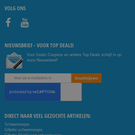
VOLG ONS
Facebo
Youtub
ok
e
NIEUWSBRIEF - VOOR TOP DEALS!
Voor Gratis Coupons en andere Top Deals schrijf in op
onze Nieuwsbrief!
Abonneer
Inschrijven
u
op
onze
nieuwsbrief
DIRECT NAAR VEEL GEZOCHTE ARTIKELEN:
Scheermesjes
Gillette scheermesjes