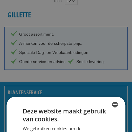
Toon
GILLETTE
Groot assortiment.
A-merken voor de scherpste prijs.
Speciale Dag- en Weekaanbiedingen.
Goede service en advies.
Snelle levering.
KLANTENSERVICE
Over ons
Deze website maakt gebruik
Bestellen en betalen
van cookies.
DUTCH
Bezorgen en retourneren
We gebruiken cookies om de
ENGLISH