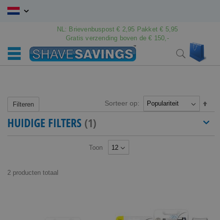
Ga
naar
de
NL: Brievenbuspost € 2,95 Pakket € 5,95
inhoud
Gratis verzending boven de € 150,-
Wink
Search
Sorteer op:
Van
Filteren
hoo
HUIDIGE FILTERS
naar
laag
sort
Toon
2
producten
totaal