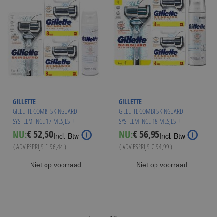
GILLETTE
GILLETTE
GILLETTE COMBI SKINGUARD
GILLETTE COMBI SKINGUARD
SYSTEEM INCL 17 MESJES +
SYSTEEM INCL 18 MESJES +
SCHEERSCHUIM
SCHEERSCHUIM
€ 52,50
€ 56,95
NU:
NU:
Special
Special
Incl. Btw
Incl. Btw
Price
Price
( ADVIESPRIJS
€ 96,44
)
( ADVIESPRIJS
€ 94,99
)
Niet op voorraad
Niet op voorraad