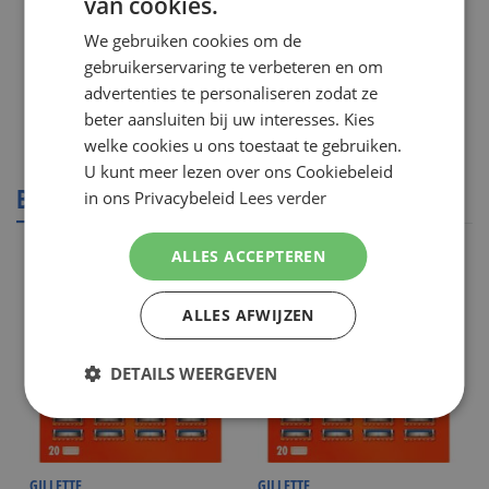
van cookies.
DUTCH
We gebruiken cookies om de
ENGLISH
gebruikerservaring te verbeteren en om
Toon
advertenties te personaliseren zodat ze
beter aansluiten bij uw interesses. Kies
ORAL B
welke cookies u ons toestaat te gebruiken.
U kunt meer lezen over ons Cookiebeleid
BESTSELLERS
in ons Privacybeleid
Lees verder
ALLES ACCEPTEREN
ALLES AFWIJZEN
DETAILS WEERGEVEN
GILLETTE
GILLETTE