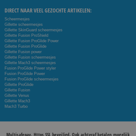
DIRECT NAAR VEEL GEZOCHTE ARTIKELEN:
Scheermesjes
Gillette scheermesjes
Gillette SkinGuard scheermesjes
Gillette Fusion ProShield
Gillette Fusion ProGlide Power
Gillette Fusion ProGlide
Gillette Fusion power
Gillette Fusion scheermesjes
Gillette Mach3 scheermesjes
Fusion ProGlide Power styler
Fusion ProGlide Power
Fusion ProGlide scheermesjes
Gillette ProGlide
Gillette Fusion
Gillette Venus
Gillette Mach3
Mach3 Turbo
Multisafepay. Https SSL beveiligd. Ook achteraf betalen mogelijk