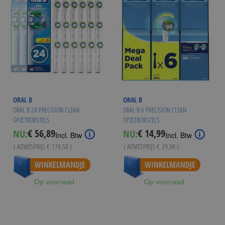
ORAL B
ORAL B
ORAL B 24 PRECISION CLEAN
ORAL B 6 PRECISION CLEAN
OPZETBORSTELS
OPZETBORSTELS
€ 56,89
€ 14,99
NU:
NU:
Special
Special
Incl. Btw
Incl. Btw
Price
Price
( ADVIESPRIJS
€ 119,50
)
( ADVIESPRIJS
€ 29,98
)
Vanaf
€ 14,23
WINKELMANDJE
WINKELMANDJE
Op voorraad
Op voorraad