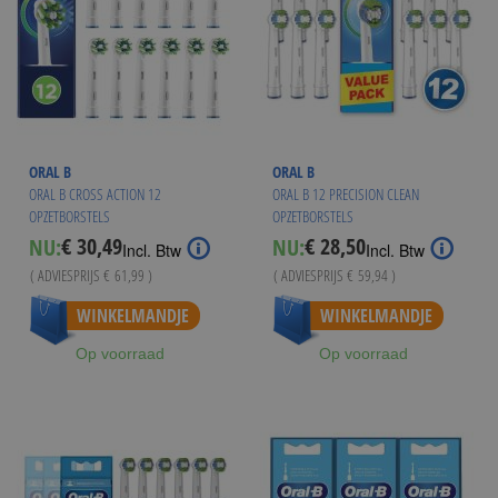
ORAL B
ORAL B
ORAL B CROSS ACTION 12
ORAL B 12 PRECISION CLEAN
OPZETBORSTELS
OPZETBORSTELS
€ 30,49
€ 28,50
NU:
NU:
Special
Special
Incl. Btw
Incl. Btw
Price
Price
( ADVIESPRIJS
€ 61,99
)
( ADVIESPRIJS
€ 59,94
)
WINKELMANDJE
WINKELMANDJE
Op voorraad
Op voorraad