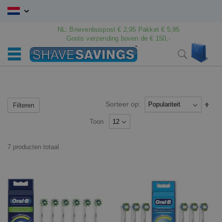
Ga
naar
de
NL: Brievenbuspost € 2,95 Pakket € 5,95
inhoud
Gratis verzending boven de € 150,-
Wink
Search
Sorteer op:
Van
Filteren
hoo
Toon
naar
laag
sort
7
producten
totaal