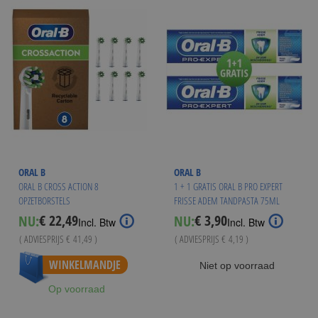
ORAL B
ORAL B
ORAL B CROSS ACTION 8
1 + 1 GRATIS ORAL B PRO EXPERT
OPZETBORSTELS
FRISSE ADEM TANDPASTA 75ML
€ 22,49
€ 3,90
NU:
NU:
Special
Special
Incl. Btw
Incl. Btw
Price
Price
( ADVIESPRIJS
€ 41,49
)
( ADVIESPRIJS
€ 4,19
)
Vanaf
€ 20,95
WINKELMANDJE
Niet op voorraad
Op voorraad