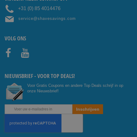
+31 (0) 85 4014476
service@shavesavings.com
VOLG ONS
Facebo
Youtub
ok
e
NIEUWSBRIEF - VOOR TOP DEALS!
Voor Gratis Coupons en andere Top Deals schrijf in op
onze Nieuwsbrief!
Abonneer
Inschrijven
u
op
onze
nieuwsbrief