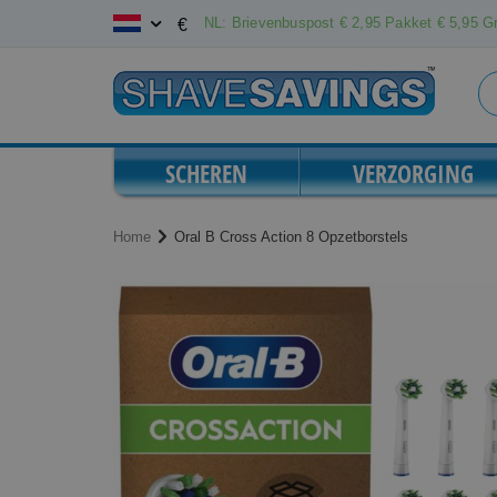
Ga
NL: Brievenbuspost € 2,95 Pakket € 5,95 Gr
€
naar
de
inhoud
SCHEREN
VERZORGING
Home
Oral B Cross Action 8 Opzetborstels
Ga
Ga
naar
naar
het
het
einde
begin
van
van
de
de
afbeeldingen-
afbeeldingen-
gallerij
gallerij