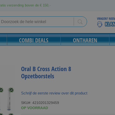
atis verzending boven de € 150,-
VRAGEN? NEEM
Search
Search
COMBI DEALS
ONTHAREN
Oral B Cross Action 8
Opzetborstels
Schrijf de eerste review over dit product
SKU
4210201329459
OP VOORRAAD