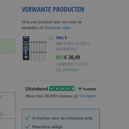
VERWANTE PRODUCTEN
Vink een product aan om mee te
Selecteer alles
bestellen of
ORAL B
ORAL B CROSS ACTION 12
OPZETBORSTELS
Special
NU:
€ 30,49
Price
( ADVIESPRIJS
€ 61,99
)
Op voorraad
Meer dan 20.000 reviews op
Trustpilot
s!
0,-
A-merken voor de scherpste prijs.
Meerdere veilige