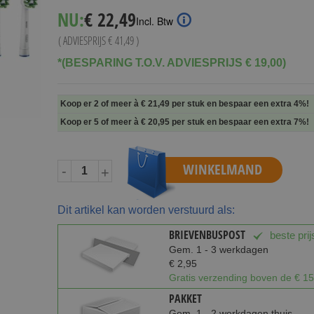
Special
NU:
€ 22,49
Incl. Btw
Price
( ADVIESPRIJS
€ 41,49
)
*(BESPARING T.O.V. ADVIESPRIJS € 19,00)
Koop er 2 of meer à
€ 21,49
per stuk en
bespaar een extra
4
%
!
Koop er 5 of meer à
€ 20,95
per stuk en
bespaar een extra
7
%
!
WINKELMAND
-
+
Dit artikel kan worden verstuurd als:
BRIEVENBUSPOST
beste prij
Gem. 1 - 3 werkdagen
€ 2,95
Gratis verzending boven de € 15
PAKKET
Gem. 1 - 2 werkdagen thuis