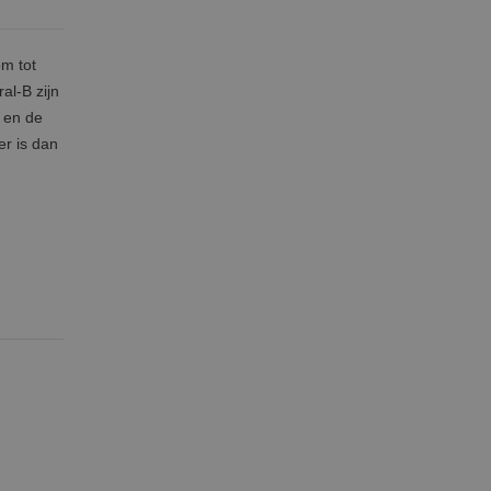
om tot
al-B zijn
 en de
er is dan