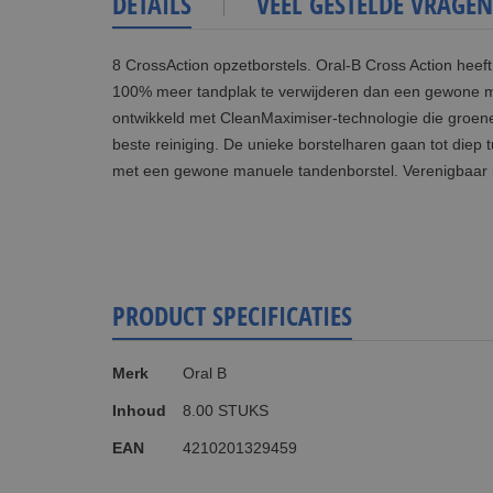
DETAILS
VEEL GESTELDE VRAGEN
8 CrossAction opzetborstels. Oral-B Cross Action heeft
100% meer tandplak te verwijderen dan een gewone ma
ontwikkeld met CleanMaximiser-technologie die groene
beste reiniging. De unieke borstelharen gaan tot diep
met een gewone manuele tandenborstel. Verenigbaar m
PRODUCT SPECIFICATIES
Meer
Merk
Oral B
informatie
Inhoud
8.00 STUKS
EAN
4210201329459