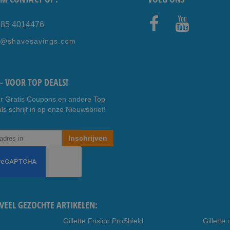
) 85 4014476
Faceb
Youtub
e@shavesavings.com
ook
e
- VOOR TOP DEALS!
r Gratis Coupons en andere Top
ls schrijf in op onze Nieuwsbrief!
Inschrijven
VEEL GEZOCHTE ARTIKELEN:
Gillette Fusion ProShield
Gillett