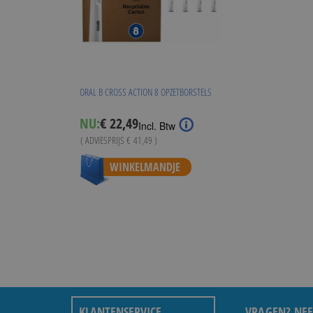
ORAL B CROSS ACTION 8 OPZETBORSTELS
Special
NU:
€ 22,49
Incl. Btw
Price
( ADVIESPRIJS
€ 41,49
)
WINKELMANDJE
KLANTENSERVICE
VRAGEN? NEE