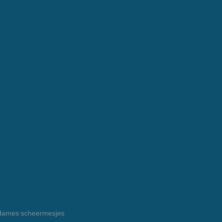
e dames scheermesjes