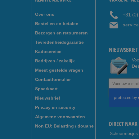
Over ons
+31 (0
Bestellen en betalen
servic
Bezorgen en retourneren
Tevredenheidsgarantie
NIEUWSBRIEF 
Kadoservice
Voo
Bedrijven / zakelijk
Dea
Meest gestelde vragen
Contactformulier
Abonneer
u
Spaarkaart
op
Nieuwsbrief
onze
nieuwsbrief
Privacy en security
Algemene voorwaarden
DIRECT NAAR 
Non EU: Belasting / douane
Scheermesjes