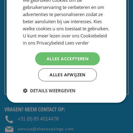
ENGLISH
gebruikerservaring te verbeteren en om
Tevredenheidsgarantie
advertenties te personaliseren zodat ze
Kadoservice
beter aansluiten bij uw interesses. Kies
Bedrijven / zakelijk
welke cookies u ons toestaat te gebruiken.
Meest gestelde vragen
U kunt meer lezen over ons Cookiebeleid
in ons Privacybeleid
Lees verder
Contactformulier
Spaarkaart
ALLES ACCEPTEREN
Nieuwsbrief
Privacy en security
ALLES AFWIJZEN
Algemene voorwaarden
Non EU: Belasting / douane
DETAILS WEERGEVEN
VRAGEN? NEEM CONTACT OP:
+31 (0) 85 4014476
service@shavesavings.com