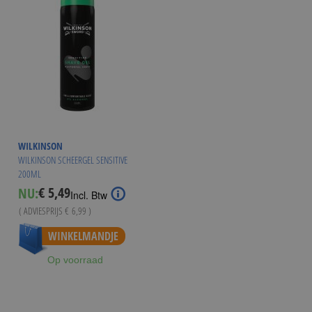
WILKINSON
WILKINSON SCHEERGEL SENSITIVE
200ML
€ 5,49
NU:
Special
Incl. Btw
Price
( ADVIESPRIJS
€ 6,99
)
Vanaf
€ 4,95
WINKELMANDJE
Op voorraad