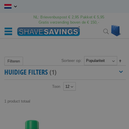
Ga
naar
de
NL: Brievenbuspost € 2,95 Pakket € 5,95
inhoud
Gratis verzending boven de € 150,-
Wink
Search
Sorteer op:
Van
Filteren
hoo
HUIDIGE FILTERS
naar
laag
sort
Toon
1
product
totaal