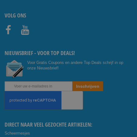
VOLG ONS
Facebo
Youtub
ok
e
NIEUWSBRIEF - VOOR TOP DEALS!
Voor Gratis Coupons en andere Top Deals schrijf in op
onze Nieuwsbrief!
Abonneer
Inschrijven
u
op
onze
nieuwsbrief
DIRECT NAAR VEEL GEZOCHTE ARTIKELEN:
Scheermesjes