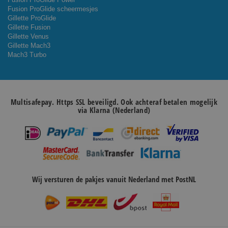
Fusion ProGlide scheermesjes
Gillette ProGlide
Gillette Fusion
Gillette Venus
Gillette Mach3
Mach3 Turbo
Multisafepay. Https SSL beveiligd. Ook achteraf betalen mogelijk
via Klarna (Nederland)
Wij versturen de pakjes vanuit Nederland met PostNL