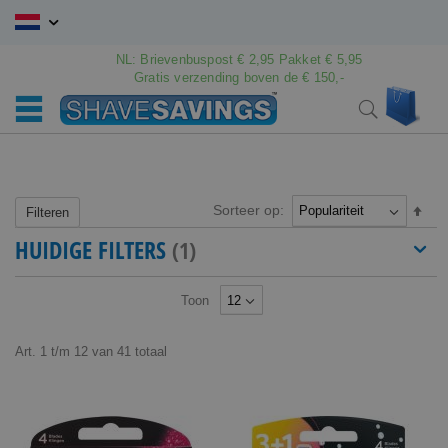
Ga
naar
de
NL: Brievenbuspost € 2,95 Pakket € 5,95
inhoud
Gratis verzending boven de € 150,-
Wink
Search
Sorteer op:
Van
Filteren
hoo
HUIDIGE FILTERS
naar
laag
sort
Toon
Art.
1
t/m
12
van
41
totaal