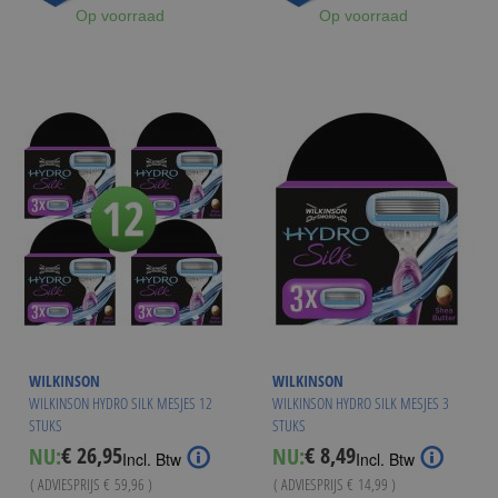
Op voorraad
Op voorraad
WILKINSON
WILKINSON
WILKINSON HYDRO SILK MESJES 12
WILKINSON HYDRO SILK MESJES 3
STUKS
STUKS
€ 26,95
€ 8,49
NU:
NU:
Special
Special
Incl. Btw
Incl. Btw
Price
Price
( ADVIESPRIJS
€ 59,96
)
( ADVIESPRIJS
€ 14,99
)