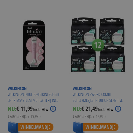
WILKINSON
WILKINSON
WILKINSON INTUITION BIKINI SCHEER-
WILKINSON SWORD COMBI
EN TRIMSYSTEEM MET BATTERIJ INCL
SCHEERMESJES INTUITION SENSITIVE
1 MESJE ROZE
12 MESJES
€ 11,99
€ 21,49
NU:
NU:
Special
Special
Incl. Btw
Incl. Btw
Price
Price
( ADVIESPRIJS
€ 19,99
)
( ADVIESPRIJS
€ 47,96
)
Vanaf
€ 20,95
WINKELMANDJE
WINKELMANDJE