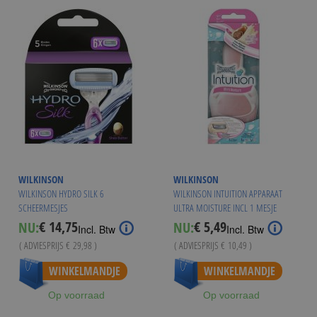
WILKINSON
WILKINSON
WILKINSON HYDRO SILK 6
WILKINSON INTUITION APPARAAT
SCHEERMESJES
ULTRA MOISTURE INCL 1 MESJE
€ 14,75
€ 5,49
NU:
NU:
Special
Special
Incl. Btw
Incl. Btw
Price
Price
( ADVIESPRIJS
€ 29,98
)
( ADVIESPRIJS
€ 10,49
)
Vanaf
€ 13,49
WINKELMANDJE
WINKELMANDJE
Op voorraad
Op voorraad