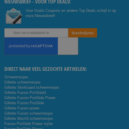
NIEUWSBRIEF - VOOR TOP DEALS!
Voor Gratis Coupons en andere Top Deals schrijf in op
onze Nieuwsbrief!
Abonneer
Inschrijven
u
op
onze
nieuwsbrief
DIRECT NAAR VEEL GEZOCHTE ARTIKELEN:
Scheermesjes
Gillette scheermesjes
Gillette SkinGuard scheermesjes
Gillette Fusion ProShield
Gillette Fusion ProGlide Power
Gillette Fusion ProGlide
Gillette Fusion power
Gillette Fusion scheermesjes
Gillette Mach3 scheermesjes
Fusion ProGlide Power styler
Fusion ProGlide Power