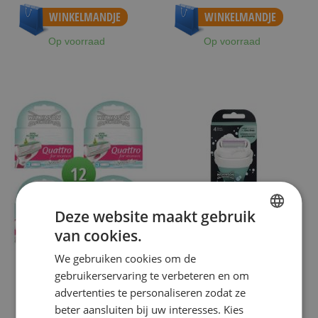
WINKELMANDJE
WINKELMANDJE
Op voorraad
Op voorraad
Deze website maakt gebruik
van cookies.
DUTCH
We gebruiken cookies om de
ENGLISH
WILKINSON
WILKINSON
gebruikerservaring te verbeteren en om
WILKINSON SWORD 12 QUATTRO FOR
WILKINSON INTUITION APPARAAT
advertenties te personaliseren zodat ze
WOMEN SENSITIVE SCHEERMESJES
SENSITIVE CARE INCL 1 MESJE
beter aansluiten bij uw interesses. Kies