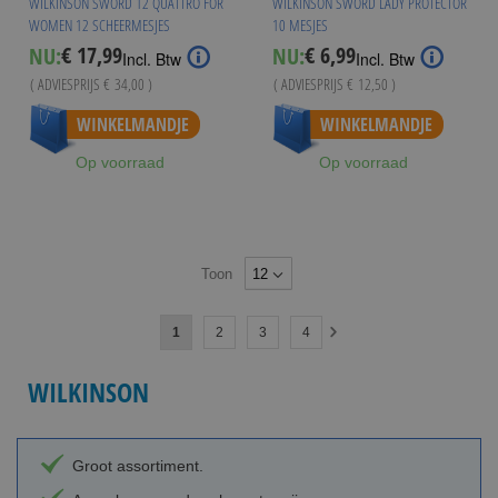
WILKINSON SWORD 12 QUATTRO FOR
WILKINSON SWORD LADY PROTECTOR
WOMEN 12 SCHEERMESJES
10 MESJES
€ 17,99
€ 6,99
NU:
NU:
Special
Special
Incl. Btw
Incl. Btw
Price
Price
( ADVIESPRIJS
€ 34,00
)
( ADVIESPRIJS
€ 12,50
)
Vanaf
€ 16,49
Vanaf
€ 6,49
WINKELMANDJE
WINKELMANDJE
Op voorraad
Op voorraad
Toon
Pagina
U
Pagina
Pagina
Pagina
1
2
3
4
Pagina
Volgende
lees
WILKINSON
momenteel
pagina
Groot assortiment.