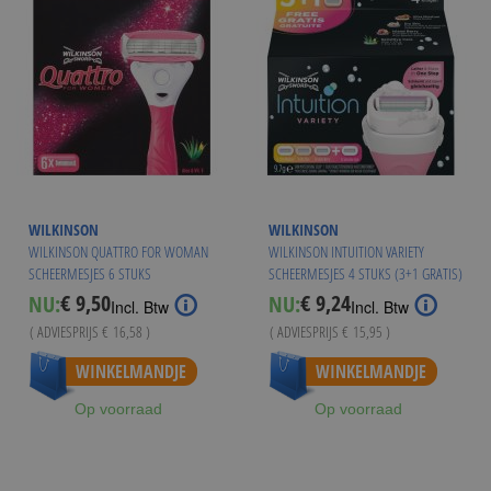
WILKINSON
WILKINSON
WILKINSON QUATTRO FOR WOMAN
WILKINSON INTUITION VARIETY
SCHEERMESJES 6 STUKS
SCHEERMESJES 4 STUKS (3+1 GRATIS)
€ 9,50
€ 9,24
NU:
NU:
Special
Special
Incl. Btw
Incl. Btw
Price
Price
( ADVIESPRIJS
€ 16,58
)
( ADVIESPRIJS
€ 15,95
)
Vanaf
€ 8,99
Vanaf
€ 8,99
WINKELMANDJE
WINKELMANDJE
Op voorraad
Op voorraad