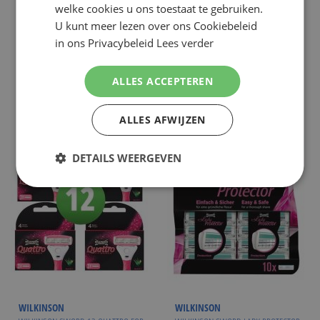
€ 17,99
€ 7,99
NU:
NU:
Special
Special
Incl. Btw
Incl. Btw
welke cookies u ons toestaat te gebruiken.
Price
Price
( ADVIESPRIJS
€ 34,00
)
( ADVIESPRIJS
€ 11,94
)
U kunt meer lezen over ons Cookiebeleid
Vanaf
€ 16,49
in ons Privacybeleid
Lees verder
WINKELMANDJE
WINKELMANDJE
Op voorraad
Op voorraad
ALLES ACCEPTEREN
ALLES AFWIJZEN
DETAILS WEERGEVEN
WILKINSON
WILKINSON