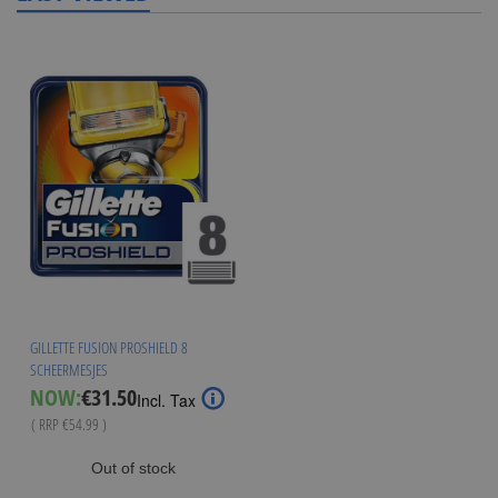
GILLETTE FUSION PROSHIELD 8
SCHEERMESJES
Special
NOW:
€31.50
Incl. Tax
Price
( RRP
€54.99
)
Out of stock