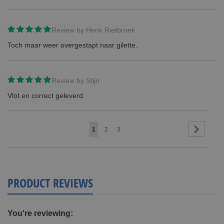
Review by
Henk Rietbroek
Toch maar weer overgestapt naar gilette.
Review by
Stijn
Vlot en correct geleverd
Page
Page
Next
You're
Page
Page
1
2
3
currently
reading
page
PRODUCT REVIEWS
You're reviewing: