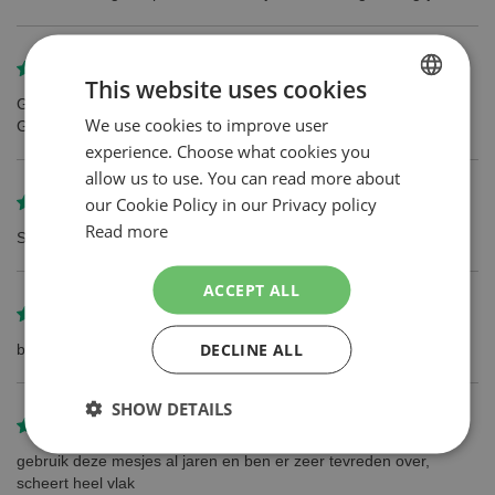
Review by
H.H Kumas
This website uses cookies
Goede kwaliteit,ik zou weer bestellen
We use cookies to improve user
DUTCH
Goede service
experience. Choose what cookies you
ENGLISH
allow us to use. You can read more about
our Cookie Policy in our Privacy policy
Review by
PJ Kuiper
Read more
Snelle levering
ACCEPT ALL
Review by
P Van der laan
DECLINE ALL
ben blij mijn baard weer lekker scheren met scheermesje
SHOW DETAILS
Review by
jacques vermeiren
gebruik deze mesjes al jaren en ben er zeer tevreden over,
scheert heel vlak