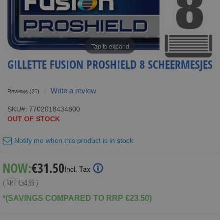
Tap to expand
GILLETTE FUSION PROSHIELD 8 SCHEERMESJES
Write a review
Reviews
(25)
SKU
7702018434800
OUT OF STOCK
Notify me when this product is in stock
Special
NOW:
€31.50
Incl. Tax
Price
( RRP
€54.99
)
*(SAVINGS COMPARED TO RRP €23.50)