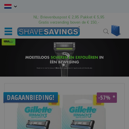
Ga
naar
de
NL: Brievenbuspost € 2,95 Pakket € 5,95
Gratis verzending boven de € 150,-
inhoud
Win
Search
DAGAANBIEDING!
-57% *