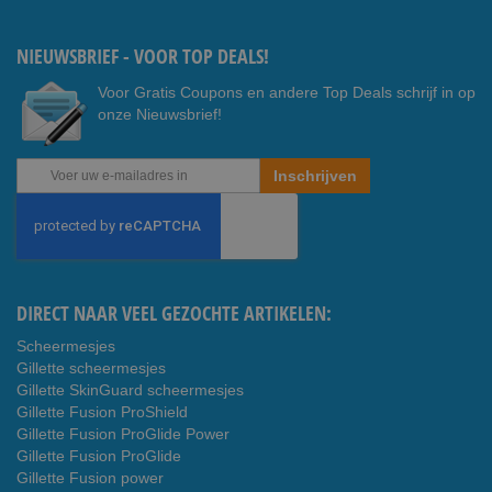
ook
e
NIEUWSBRIEF - VOOR TOP DEALS!
Voor Gratis Coupons en andere Top Deals schrijf in op
onze Nieuwsbrief!
Abonneer
Inschrijven
u
op
onze
nieuwsbrief
DIRECT NAAR VEEL GEZOCHTE ARTIKELEN:
Scheermesjes
Gillette scheermesjes
Gillette SkinGuard scheermesjes
Gillette Fusion ProShield
Gillette Fusion ProGlide Power
Gillette Fusion ProGlide
Gillette Fusion power