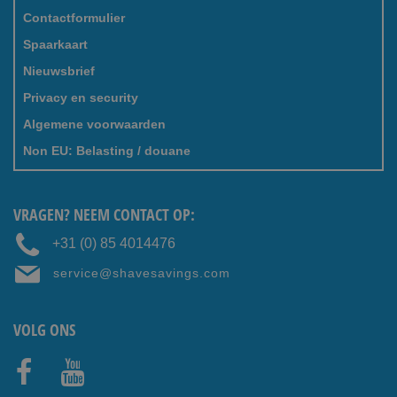
A-merk Scheermesjes bestellen doe je het beste bij
Contactformulier
ShaveSavings.com! We zijn u ook graag van dienst met relevante
huidverzorgingsproducten voor tijdens en na het scheren zoals
Spaarkaart
o.a. scheergel, scheerschuim of aftershave. Razorblades
Nieuwsbrief
Discount, all year round! Shaving starts here!
Privacy en security
Algemene voorwaarden
Non EU: Belasting / douane
VRAGEN? NEEM CONTACT OP:
+31 (0) 85 4014476
service@shavesavings.com
VOLG ONS
Faceb
Youtub