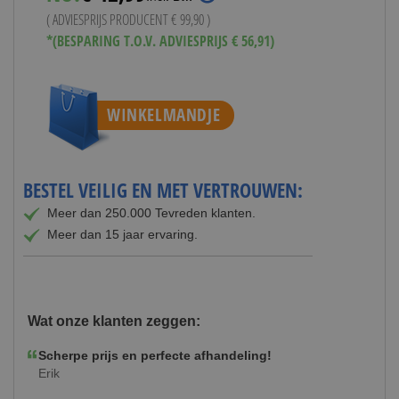
n
t
n
( ADVIESPRIJS PRODUCENT
€ 99,90
)
( AD
e
d
*(BESPARING T.O.V. ADVIESPRIJS € 56,91)
*(BE
Vana
n
e
n
WINKELMANDJE
BESTEL VEILIG EN MET VERTROUWEN:
Meer dan 250.000 Tevreden klanten.
Meer dan 15 jaar ervaring.
Wat onze klanten zeggen:
Scherpe prijs en perfecte afhandeling!
Erik