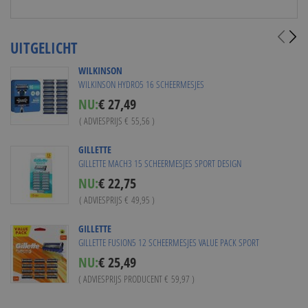
UITGELICHT
WILKINSON
WILKINSON HYDRO5 16 SCHEERMESJES
S
NU:
€ 27,49
p
( ADVIESPRIJS
€ 55,56
)
e
c
Vanaf
€ 25,95
i
GILLETTE
a
GILLETTE MACH3 15 SCHEERMESJES SPORT DESIGN
l
S
NU:
€ 22,75
P
p
r
( ADVIESPRIJS
€ 49,95
)
e
i
c
Vanaf
€ 21,74
c
i
GILLETTE
e
a
GILLETTE FUSION5 12 SCHEERMESJES VALUE PACK SPORT
l
NU:
€ 25,49
P
r
( ADVIESPRIJS PRODUCENT
€ 59,97
)
i
c
GILLETTE
e