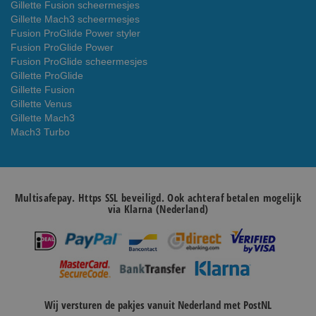
Gillette Fusion scheermesjes
Gillette Mach3 scheermesjes
Fusion ProGlide Power styler
Fusion ProGlide Power
Fusion ProGlide scheermesjes
Gillette ProGlide
Gillette Fusion
Gillette Venus
Gillette Mach3
Mach3 Turbo
Multisafepay. Https SSL beveiligd. Ook achteraf betalen mogelijk
via Klarna (Nederland)
Wij versturen de pakjes vanuit Nederland met PostNL