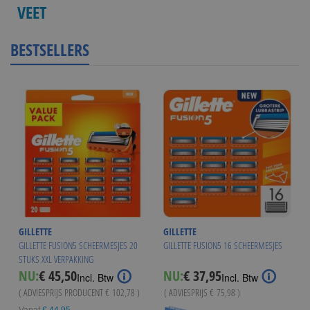
VEET
BESTSELLERS
GILLETTE
GILLETTE
GILLETTE FUSION5 SCHEERMESJES 20
GILLETTE FUSION5 16 SCHEERMESJES
STUKS XXL VERPAKKING
Special
NU:
€ 45,50
NU:
€ 37,95
Incl. Btw
Incl. Btw
Price
( ADVIESPRIJS PRODUCENT
€ 102,78
)
( ADVIESPRIJS
€ 75,98
)