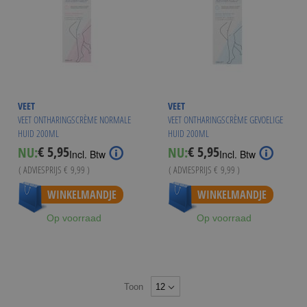
VEET
VEET
VEET ONTHARINGSCRÈME NORMALE
VEET ONTHARINGSCRÈME GEVOELIGE
HUID 200ML
HUID 200ML
€ 5,95
€ 5,95
NU:
NU:
Special
Special
Incl. Btw
Incl. Btw
Price
Price
( ADVIESPRIJS
€ 9,99
)
( ADVIESPRIJS
€ 9,99
)
Vanaf
€ 5,49
Vanaf
€ 5,49
WINKELMANDJE
WINKELMANDJE
Op voorraad
Op voorraad
Toon