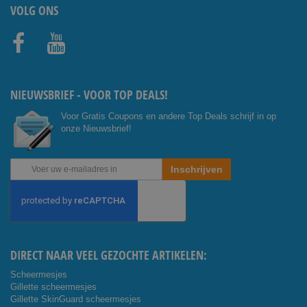
VOLG ONS
Facebo
Youtub
ok
e
NIEUWSBRIEF - VOOR TOP DEALS!
Voor Gratis Coupons en andere Top Deals schrijf in op
onze Nieuwsbrief!
Abonneer
Inschrijven
u
op
onze
nieuwsbrief
DIRECT NAAR VEEL GEZOCHTE ARTIKELEN:
Scheermesjes
Gillette scheermesjes
Gillette SkinGuard scheermesjes