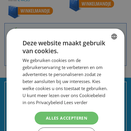
Vanaf
€ 44,95
WINKELMANDJE
WINKELMANDJE
Groot assortiment.
A-merken voor de scherpste prijs.
Deze website maakt gebruik
Speciale Dag- en Weekaanbiedingen.
van cookies.
DUTCH
Goede service en advies.
Snelle levering.
We gebruiken cookies om de
ENGLISH
gebruikerservaring te verbeteren en om
advertenties te personaliseren zodat ze
beter aansluiten bij uw interesses. Kies
KLANTENSERVICE
welke cookies u ons toestaat te gebruiken.
U kunt meer lezen over ons Cookiebeleid
in ons Privacybeleid
Lees verder
Over ons
Bestellen en betalen
ALLES ACCEPTEREN
Bezorgen en retourneren
Tevredenheidsgarantie