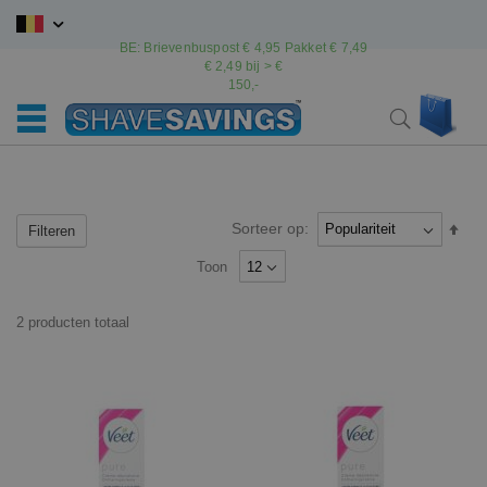
Ga
naar
BE: Brievenbuspost € 4,95 Pakket € 7,49
de
€ 2,49 bij > €
inhoud
150,-
Wink
Search
Sorteer op:
Van
Filteren
hoo
Toon
naar
laag
sort
2
producten
totaal