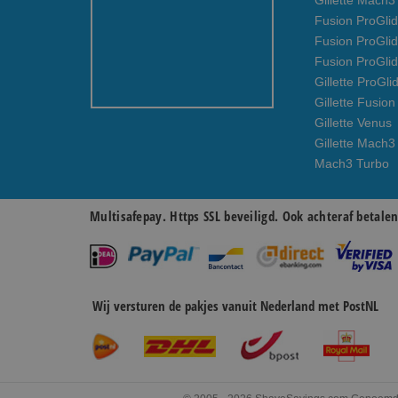
Gillette Mach
Fusion ProGlid
Fusion ProGli
Fusion ProGli
Gillette ProGli
Gillette Fusion
Gillette Venus
Gillette Mach3
Mach3 Turbo
Multisafepay. Https SSL beveiligd. Ook achteraf betale
Wij versturen de pakjes vanuit Nederland met PostNL