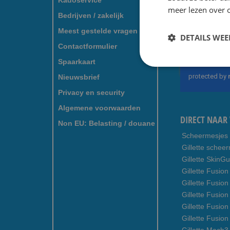
Kadoservice
meer lezen over o
Voo
Bedrijven / zakelijk
Dea
Meest gestelde vragen
DETAILS WE
Contactformulier
Abonneer
u
Spaarkaart
op
Nieuwsbrief
onze
nieuwsbrief
Privacy en security
Algemene voorwaarden
DIRECT NAAR 
Non EU: Belasting / douane
Scheermesjes
Gillette schee
Gillette SkinG
Gillette Fusion
Gillette Fusio
Gillette Fusion
Gillette Fusio
Gillette Fusio