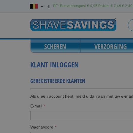
Ga
BE: Brievenbuspost € 4,95 Pakket € 7,49
€ 2,49 
€
naar
de
inhoud
SCHEREN
VERZORGING
KLANT INLOGGEN
GEREGISTREERDE KLANTEN
Als u een account hebt, meld u dan aan met uw e-mail
E-mail
Wachtwoord