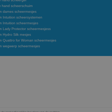
e hand scheergel
e hand scheerschuim
on dames scheermesjes
n Intuition scheersystemen
n Intuition scheermesjes
on Lady Protector scheermesjess
n Hydro Silk mesjes
on Quattro for Woman scheermesjes
on wegwerp scheermesjes