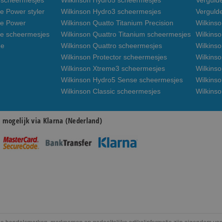
3 scheermesjes
Wilkinson Hydro5 scheermesjes
Verguld
e Power styler
Wilkinson Hydro3 scheermesjes
Verguld
de Power
Wilkinson Quatto Titanium Precision
Wilkins
de scheermesjes
Wilkinson Quattro Titanium scheermesjes
Wilkinso
de
Wilkinson Quattro scheermesjes
Wilkinso
Wilkinson Protector scheermesjes
Wilkins
Wilkinson Xtreme3 scheermesjes
Wilkinso
Wilkinson Hydro5 Sense scheermesjes
Wilkins
Wilkinson Classic scheermesjes
Wilkins
n mogelijk via Klarna (Nederland)