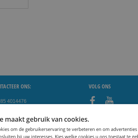
TACTEER ONS:
VOLG ONS
) 85 4014476
Faceb
Youtub
e@shavesavings.com
ook
e
e maakt gebruik van cookies.
kies om de gebruikerservaring te verbeteren en om advertenties 
- VOOR TOP DEALS!
nsluiten bij uw interesses. Kies welke cookies u ons toestaat te g