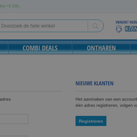
bij > €
150,-
VRAGEN? NEEM
Search
Search
COMBI DEALS
ONTHAREN
NIEUWE KLANTEN
adres.
Het aanmaken van een account h
één adres registreren, volgen v
Registreren