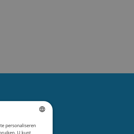
te personaliseren
DUTCH
ebruiken. U kunt