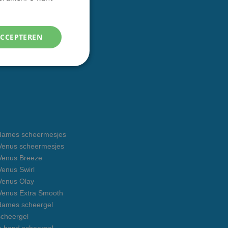
ENGLISH
ACCEPTEREN
e dames scheermesjes
e Venus scheermesjes
 Venus Breeze
 Venus Swirl
 Venus Olay
 Venus Extra Smooth
 dames scheergel
cheergel