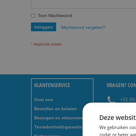
Toon Wachtwoord
Inloggen
Wachtwoord vergeten?
KLANTENSERVICE
VRAGEN? CON
Over ons
+31 (0
Bestellen en betalen
servic
Deze websit
Bezorgen en retourneren
We gebruiken coo
Tevredenheidsgarantie
NIEUWSBRIEF 
zodat ze beter aa