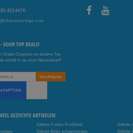
) 85 4014476
Faceb
Youtub
e@shavesavings.com
ook
e
- VOOR TOP DEALS!
r Gratis Coupons en andere Top
ls schrijf in op onze Nieuwsbrief!
Inschrijven
VEEL GEZOCHTE ARTIKELEN:
Gillette Fusion ProShield
Gillett
rmesjes
Gillette Body scheermesjes
Gillett