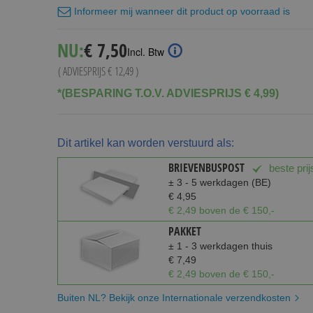
Informeer mij wanneer dit product op voorraad is
Special
NU:
€ 7,50
Incl. Btw
Price
( ADVIESPRIJS
€ 12,49
)
*(BESPARING T.O.V. ADVIESPRIJS € 4,99)
Dit artikel kan worden verstuurd als:
BRIEVENBUSPOST
beste prij
± 3 - 5 werkdagen (BE)
€ 4,95
€ 2,49 boven de € 150,-
PAKKET
± 1 - 3 werkdagen thuis
€ 7,49
€ 2,49 boven de € 150,-
Buiten NL? Bekijk onze Internationale verzendkosten