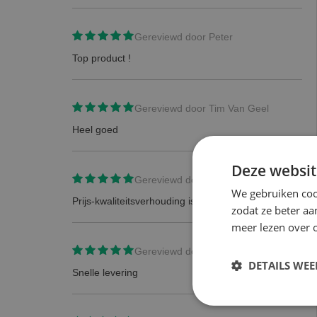
Gereviewd door
Peter
Top product !
Gereviewd door
Tim Van Geel
Heel goed
Deze websit
Gereviewd door
Maikel Kremer
We gebruiken coo
Prijs-kwaliteitsverhouding is TOP!
zodat ze beter aa
meer lezen over o
Gereviewd door
Aswin Fonseca
DETAILS WE
Snelle levering