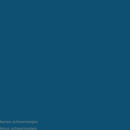
e dames scheermesjes
e Venus scheermesjes