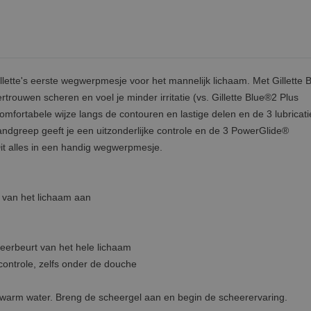
llette's eerste wegwerpmesje voor het mannelijk lichaam. Met Gillette
rtrouwen scheren en voel je minder irritatie (vs. Gillette Blue®2 Plus
fortabele wijze langs de contouren en lastige delen en de 3 lubricati
andgreep geeft je een uitzonderlijke controle en de 3 PowerGlide®
it alles in een handig wegwerpmesje.
n van het lichaam aan
erbeurt van het hele lichaam
controle, zelfs onder de douche
 warm water. Breng de scheergel aan en begin de scheerervaring.