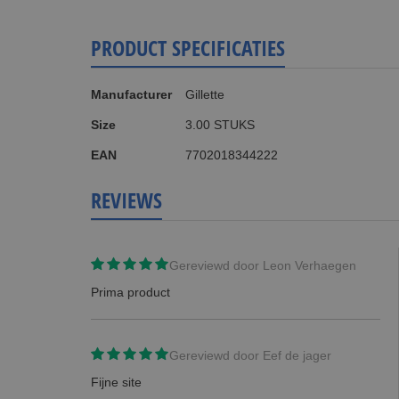
PRODUCT SPECIFICATIES
Meer
Manufacturer
Gillette
informatie
Size
3.00 STUKS
EAN
7702018344222
REVIEWS
Gereviewd door
Leon Verhaegen
Prima product
Gereviewd door
Eef de jager
Fijne site