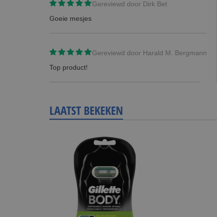
Gereviewd door
Dirk Bet
Goeie mesjes
Gereviewd door
Harald M. Bergmann
Top product!
LAATST BEKEKEN