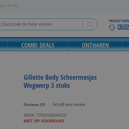
bij > €
150,-
VRAGEN? NEEM
Search
Search
COMBI DEALS
ONTHAREN
Gillette Body Scheermesjes
Wegwerp 3 stuks
Schrijf een review
Reviews
(8)
SKU
7702018344222
NIET OP VOORRAAD