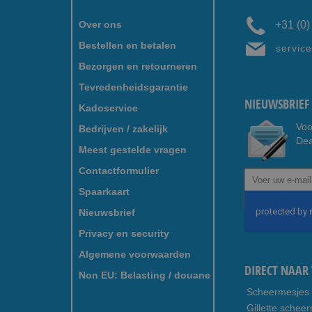
Over ons
+31 (0
Bestellen en betalen
servic
Bezorgen en retourneren
Tevredenheidsgarantie
NIEUWSBRIEF 
Kadoservice
Voo
Bedrijven / zakelijk
Dea
Meest gestelde vragen
Contactformulier
Abonneer
u
Spaarkaart
op
Nieuwsbrief
onze
nieuwsbrief
Privacy en security
Algemene voorwaarden
DIRECT NAAR 
Non EU: Belasting / douane
Scheermesjes
Gillette schee