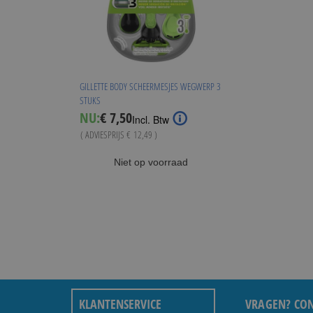
GILLETTE BODY SCHEERMESJES WEGWERP 3
STUKS
Special
NU:
€ 7,50
Incl. Btw
Price
( ADVIESPRIJS
€ 12,49
)
Niet op voorraad
KLANTENSERVICE
VRAGEN? CON