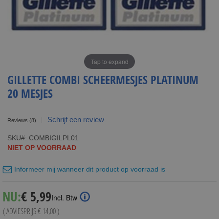
Tap to expand
GILLETTE COMBI SCHEERMESJES PLATINUM
20 MESJES
Schrijf een review
Reviews
(8)
SKU
COMBIGILPL01
NIET OP VOORRAAD
Informeer mij wanneer dit product op voorraad is
Special
NU:
€ 5,99
Incl. Btw
Price
( ADVIESPRIJS
€ 14,00
)