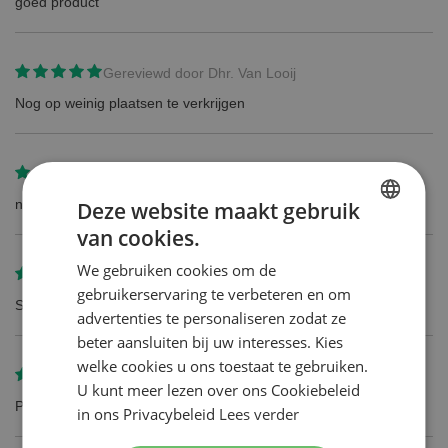
goed product
Gereviewd door
Dhr. Van Looij
Nog op weinig plaatsen te verkrijgen
Gereviewd door
Noud Priems
niet zo scherp als de oude gillette mesjes en dunner
Deze website maakt gebruik
van cookies.
DUTCH
We gebruiken cookies om de
ENGLISH
Gereviewd door
Chris De Jong
gebruikerservaring te verbeteren en om
Snel en vertrouwd!
advertenties te personaliseren zodat ze
beter aansluiten bij uw interesses. Kies
welke cookies u ons toestaat te gebruiken.
Gereviewd door
M.E.
U kunt meer lezen over ons Cookiebeleid
Prima mesjes
in ons Privacybeleid
Lees verder