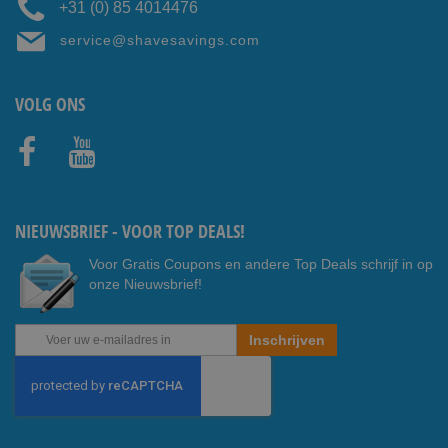
+31 (0) 85 4014476
service@shavesavings.com
VOLG ONS
Faceb
Youtub
ook
e
NIEUWSBRIEF - VOOR TOP DEALS!
Voor Gratis Coupons en andere Top Deals schrijf in op
onze Nieuwsbrief!
Abonneer
Inschrijven
u
op
onze
nieuwsbrief