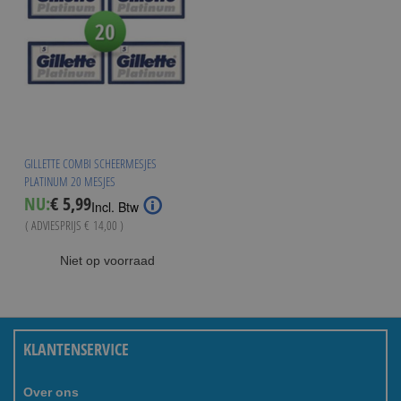
GILLETTE COMBI SCHEERMESJES
PLATINUM 20 MESJES
Special
NU:
€ 5,99
Incl. Btw
Price
( ADVIESPRIJS
€ 14,00
)
Niet op voorraad
KLANTENSERVICE
Over ons