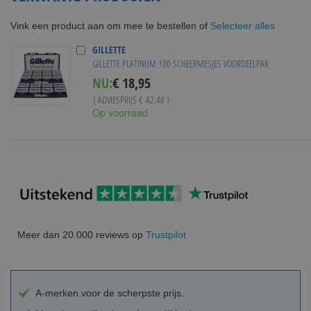
Selecteer alles
Vink een product aan om mee te bestellen of
GILLETTE
GILLETTE PLATINUM 100 SCHEERMESJES VOORDEELPAK
Special
NU:
€ 18,95
Price
( ADVIESPRIJS
€ 42,48
)
Op voorraad
Meer dan 20.000 reviews op
Trustpilot
A-merken voor de scherpste prijs.