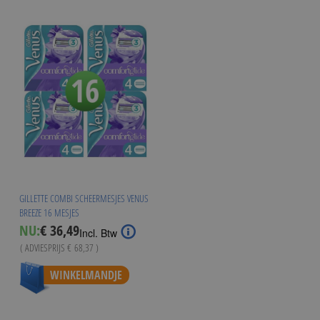
GILLETTE COMBI SCHEERMESJES VENUS
BREEZE 16 MESJES
Special
NU:
€ 36,49
Incl. Btw
Price
( ADVIESPRIJS
€ 68,37
)
WINKELMANDJE