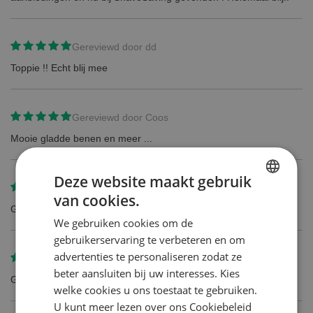
Gereviewd door
dd
Toppie !! Echt blij mee
Gereviewd door
Coos
Mooie gladde benen en meer ...
Deze website maakt gebruik
Gereviewd door
Dorie van Dorland
van cookies.
DUTCH
Goed merk en snelle levering
We gebruiken cookies om de
ENGLISH
gebruikerservaring te verbeteren en om
advertenties te personaliseren zodat ze
Gereviewd door
Yvonne Krabbendam
beter aansluiten bij uw interesses. Kies
Goede kwaliteit
welke cookies u ons toestaat te gebruiken.
U kunt meer lezen over ons Cookiebeleid