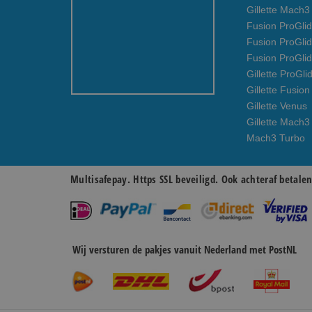
Gillette Mach
Fusion ProGlid
Fusion ProGli
Fusion ProGli
Gillette ProGli
Gillette Fusion
Gillette Venus
Gillette Mach3
Mach3 Turbo
Multisafepay. Https SSL beveiligd. Ook achteraf betale
Wij versturen de pakjes vanuit Nederland met PostNL