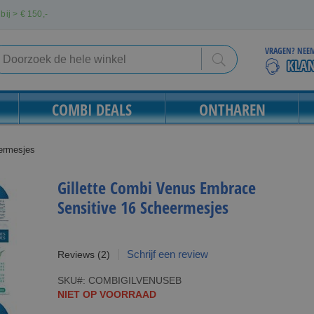
bij > €
150,-
VRAGEN? NEEM
Search
Search
COMBI DEALS
ONTHAREN
ermesjes
Gillette Combi Venus Embrace
Sensitive 16 Scheermesjes
Schrijf een review
Reviews
(2)
SKU
COMBIGILVENUSEB
NIET OP VOORRAAD