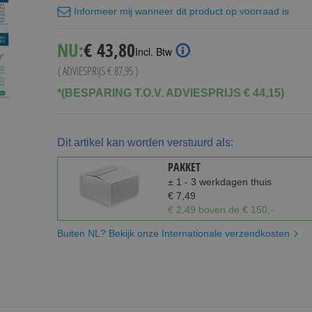
Informeer mij wanneer dit product op voorraad is
Special
NU:
€ 43,80
Incl. Btw
Price
( ADVIESPRIJS
€ 87,95
)
*(BESPARING T.O.V. ADVIESPRIJS € 44,15)
Dit artikel kan worden verstuurd als:
PAKKET
± 1 - 3 werkdagen thuis
€ 7,49
€ 2,49 boven de € 150,-
Buiten NL? Bekijk onze Internationale verzendkosten