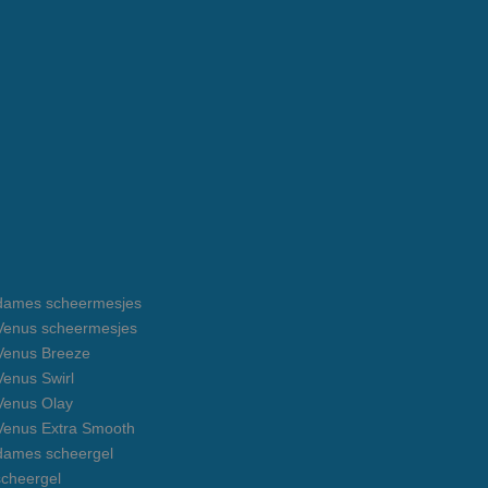
e dames scheermesjes
e Venus scheermesjes
 Venus Breeze
 Venus Swirl
 Venus Olay
 Venus Extra Smooth
 dames scheergel
cheergel