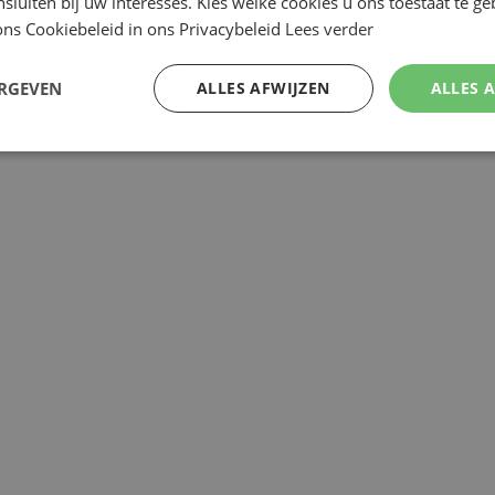
nsluiten bij uw interesses. Kies welke cookies u ons toestaat te g
ns Cookiebeleid in ons Privacybeleid
Lees verder
Review v
ERGEVEN
ALLES AFWIJZEN
ALLES 