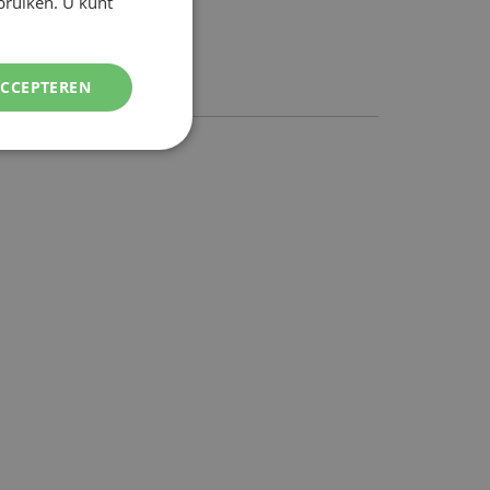
ebruiken. U kunt
ENGLISH
ersturen
ACCEPTEREN