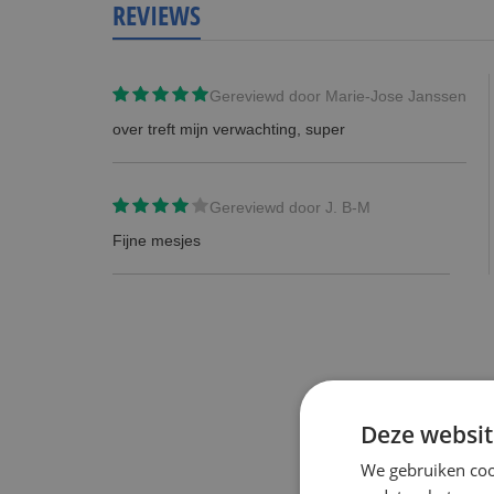
REVIEWS
Gereviewd door
Marie-Jose Janssen
over treft mijn verwachting, super
Gereviewd door
J. B-M
Fijne mesjes
Deze websit
We gebruiken coo