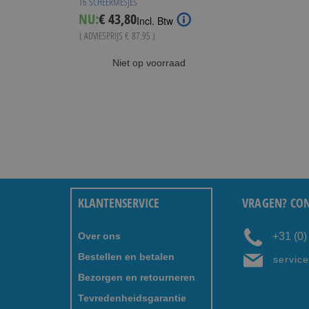
16 SCHEERMESJES
Special
NU:
€ 43,80
Incl. Btw
Price
( ADVIESPRIJS
€ 87,95
)
Niet op voorraad
KLANTENSERVICE
VRAGEN? CON
Over ons
+31 (0
Bestellen en betalen
servic
Bezorgen en retourneren
Tevredenheidsgarantie