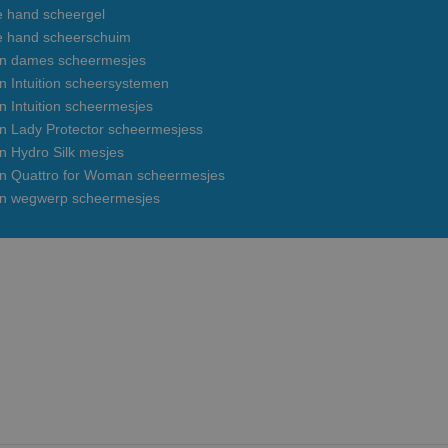
e hand scheergel
e hand scheerschuim
on dames scheermesjes
n Intuition scheersystemen
n Intuition scheermesjes
on Lady Protector scheermesjess
n Hydro Silk mesjes
on Quattro for Woman scheermesjes
on wegwerp scheermesjes