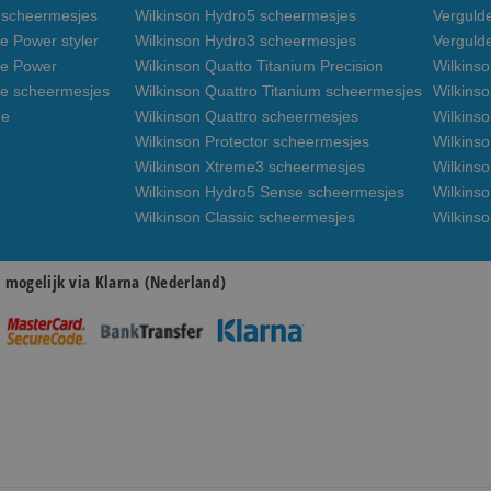
3 scheermesjes
Wilkinson Hydro5 scheermesjes
Verguld
e Power styler
Wilkinson Hydro3 scheermesjes
Verguld
de Power
Wilkinson Quatto Titanium Precision
Wilkins
de scheermesjes
Wilkinson Quattro Titanium scheermesjes
Wilkinso
de
Wilkinson Quattro scheermesjes
Wilkinso
Wilkinson Protector scheermesjes
Wilkins
Wilkinson Xtreme3 scheermesjes
Wilkinso
Wilkinson Hydro5 Sense scheermesjes
Wilkins
Wilkinson Classic scheermesjes
Wilkins
n mogelijk via Klarna (Nederland)