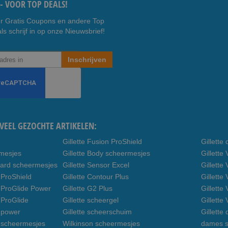
- VOOR TOP DEALS!
r Gratis Coupons en andere Top
ls schrijf in op onze Nieuwsbrief!
Inschrijven
VEEL GEZOCHTE ARTIKELEN:
Gillette Fusion ProShield
Gillett
rmesjes
Gillette Body scheermesjes
Gillett
uard scheermesjes
Gillette Sensor Excel
Gillette
 ProShield
Gillette Contour Plus
Gillette
n ProGlide Power
Gillette G2 Plus
Gillette
 ProGlide
Gillette scheergel
Gillette
n power
Gillette scheerschuim
Gillette
n scheermesjes
Wilkinson scheermesjes
dames s