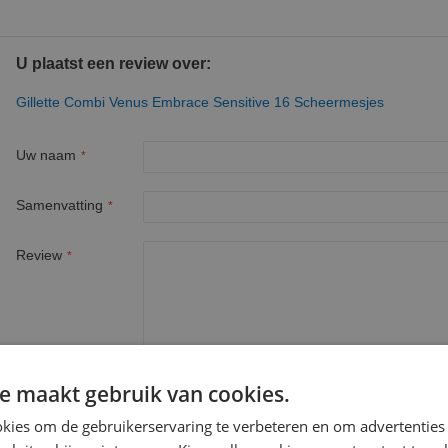
U plaatst een review over:
Gillette Combi Venus Embrace Sensitive 16 Scheermesjes
Uw naam
Samenvatting
Review
e maakt gebruik van cookies.
kies om de gebruikerservaring te verbeteren en om advertenties 