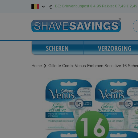
Ga
BE: Brievenbuspost € 4,95 Pakket € 7,49
€ 2,49 
€
naar
de
inhoud
SCHEREN
VERZORGING
Home
Gillette Combi Venus Embrace Sensitive 16 Sche
Ga
Ga
naar
naar
het
het
einde
begin
van
van
de
de
afbeeldingen-
afbeeldingen-
gallerij
gallerij