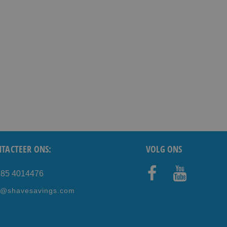
TACTEER ONS:
VOLG ONS
) 85 4014476
Faceb
Youtub
e@shavesavings.com
ook
e