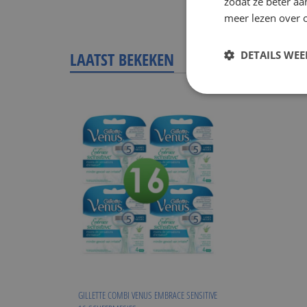
zodat ze beter aa
meer lezen over o
LAATST BEKEKEN
DETAILS WE
GILLETTE COMBI VENUS EMBRACE SENSITIVE