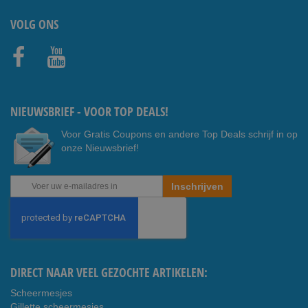
VOLG ONS
Faceb
Youtub
ook
e
NIEUWSBRIEF - VOOR TOP DEALS!
Voor Gratis Coupons en andere Top Deals schrijf in op
onze Nieuwsbrief!
Abonneer
Inschrijven
u
op
onze
nieuwsbrief
DIRECT NAAR VEEL GEZOCHTE ARTIKELEN:
Scheermesjes
Gillette scheermesjes