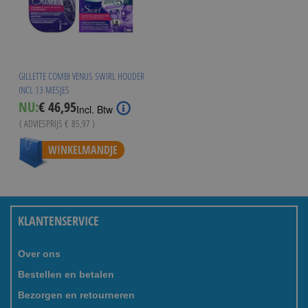
GILLETTE COMBI VENUS SWIRL HOUDER
INCL 13 MESJES
Special
NU:
€ 46,95
Incl. Btw
Price
( ADVIESPRIJS
€ 85,97
)
WINKELMANDJE
KLANTENSERVICE
Over ons
Bestellen en betalen
Bezorgen en retourneren