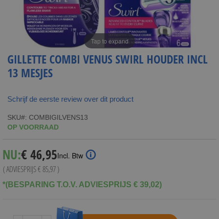
Tap to expand
GILLETTE COMBI VENUS SWIRL HOUDER INCL
13 MESJES
Schrijf de eerste review over dit product
SKU
COMBIGILVENS13
OP VOORRAAD
Special
NU:
€ 46,95
Incl. Btw
Price
( ADVIESPRIJS
€ 85,97
)
*(BESPARING T.O.V. ADVIESPRIJS € 39,02)