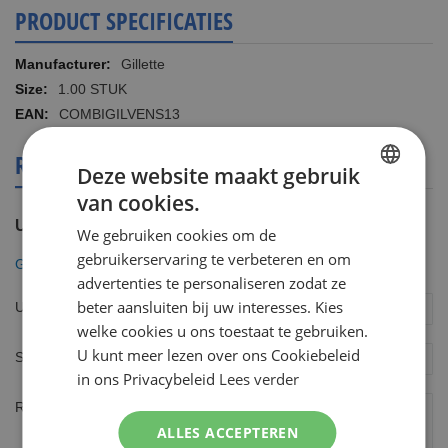
PRODUCT SPECIFICATIES
Meer
Gillette
informatie
1.00 STUK
COMBIGILVENS13
REVIEWS OVER DIT PRODUCT
Deze website maakt gebruik
van cookies.
DUTCH
U plaatst een review over:
We gebruiken cookies om de
ENGLISH
gebruikerservaring te verbeteren en om
Gillette Combi Venus Swirl Houder incl 13 mesjes
advertenties te personaliseren zodat ze
beter aansluiten bij uw interesses. Kies
Uw naam
welke cookies u ons toestaat te gebruiken.
U kunt meer lezen over ons Cookiebeleid
Samenvatting
in ons Privacybeleid
Lees verder
Review
ALLES ACCEPTEREN