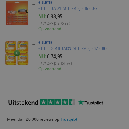
GILLETTE
GILLETTE FUSION5 SCHEERMESJES 16 STUKS
Special
NU:
€ 38,95
Price
( ADVIESPRIJS
€ 75,98
)
Op voorraad
GILLETTE
GILLETTE COMBI FUSION5 SCHEERMESJES 32 STUKS
Special
NU:
€ 74,95
Price
( ADVIESPRIJS
€ 151,96
)
Op voorraad
Meer dan 20.000 reviews op
Trustpilot