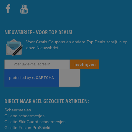
Faceb
Youtub
ook
e
NIEUWSBRIEF - VOOR TOP DEALS!
Voor Gratis Coupons en andere Top Deals schrijf in op
onze Nieuwsbrief!
Abonneer
Inschrijven
u
op
onze
nieuwsbrief
DIRECT NAAR VEEL GEZOCHTE ARTIKELEN:
Scheermesjes
Gillette scheermesjes
Gillette SkinGuard scheermesjes
Gillette Fusion ProShield