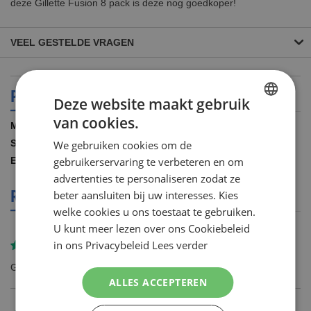
deze Gillette Fusion 8 pack is deze nog goedkoper!
VEEL GESTELDE VRAGEN
PRODUCT SPECIFICATIES
Deze website maakt gebruik
van cookies.
DUTCH
Meer
Gillette
informatie
8.00 STUKS
We gebruiken cookies om de
ENGLISH
gebruikerservaring te verbeteren en om
7702018323883
advertenties te personaliseren zodat ze
REVIEWS
beter aansluiten bij uw interesses. Kies
welke cookies u ons toestaat te gebruiken.
U kunt meer lezen over ons Cookiebeleid
in ons Privacybeleid
Lees verder
Gereviewd door
Herbert Kalse
Goed product en lage prijs
ALLES ACCEPTEREN