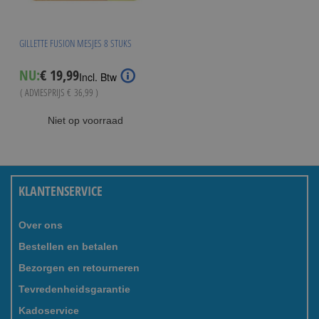
GILLETTE FUSION MESJES 8 STUKS
Special
NU:
€ 19,99
Incl. Btw
Price
( ADVIESPRIJS
€ 36,99
)
Niet op voorraad
KLANTENSERVICE
Over ons
Bestellen en betalen
Bezorgen en retourneren
Tevredenheidsgarantie
Kadoservice