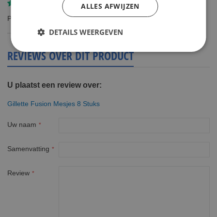
Gereviewd door
Johan Protzman uit reusel.
ALLES AFWIJZEN
Prijs zeer interessant
DETAILS WEERGEVEN
REVIEWS OVER DIT PRODUCT
U plaatst een review over:
Gillette Fusion Mesjes 8 Stuks
Uw naam
Samenvatting
Review