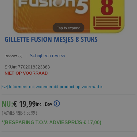
Tap to expand
GILLETTE FUSION MESJES 8 STUKS
Schrijf een review
Reviews
(2)
SKU
7702018323883
NIET OP VOORRAAD
Informeer mij wanneer dit product op voorraad is
Special
NU:
€ 19,99
Incl. Btw
Price
( ADVIESPRIJS
€ 36,99
)
*(BESPARING T.O.V. ADVIESPRIJS € 17,00)