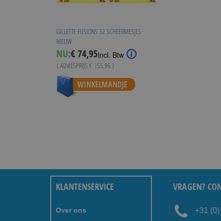
GILLETTE FUSION5 32 SCHEERMESJES
NIEUW
Special
NU:
€ 74,95
Incl. Btw
Price
( ADVIESPRIJS
€ 155,96
)
WINKELMANDJE
KLANTENSERVICE
VRAGEN? CON
Over ons
+31 (0