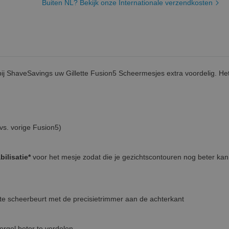
Buiten NL? Bekijk onze Internationale verzendkosten
haveSavings uw Gillette Fusion5 Scheermesjes extra voordelig. Het
*vs. vorige Fusion5)
bilisatie*
voor het mesje zodat die je gezichtscontouren nog beter kan
kte scheerbeurt met de precisietrimmer aan de achterkant
rgel beter te verdelen.