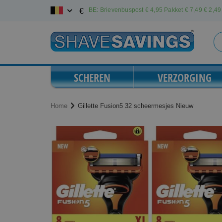
Ga
BE: Brievenbuspost € 4,95 Pakket € 7,49
€ 2,49 
€
naar
de
inhoud
SCHEREN
VERZORGING
Home
Gillette Fusion5 32 scheermesjes Nieuw
Ga
Ga
naar
naar
het
het
einde
begin
van
van
de
de
afbeeldingen-
afbeeldingen-
gallerij
gallerij