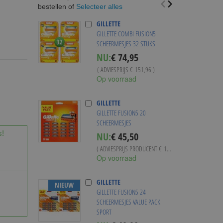
Selecteer alles
bestellen of
GILLETTE
GILLETTE COMBI FUSION5
SCHEERMESJES 32 STUKS
Special
NU:
€ 74,95
Price
( ADVIESPRIJS
€ 151,96
)
Op voorraad
GILLETTE
GILLETTE FUSION5 20
SCHEERMESJES
s!
NU:
€ 45,50
( ADVIESPRIJS PRODUCENT
€ 102,78
)
Op voorraad
GILLETTE
NIEUW
GILLETTE FUSION5 24
SCHEERMESJES VALUE PACK
SPORT