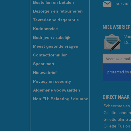
Bestellen en betalen
servic
Bezorgen en retourneren
Tevredenheidsgarantie
NIEUWSBRIEF 
Kadoservice
Voo
Bedrijven / zakelijk
Dea
Meest gestelde vragen
Contactformulier
Abonneer
u
Spaarkaart
op
Nieuwsbrief
onze
nieuwsbrief
Privacy en security
Algemene voorwaarden
DIRECT NAAR 
Non EU: Belasting / douane
Scheermesjes
Gillette schee
Gillette SkinG
Gillette Fusion