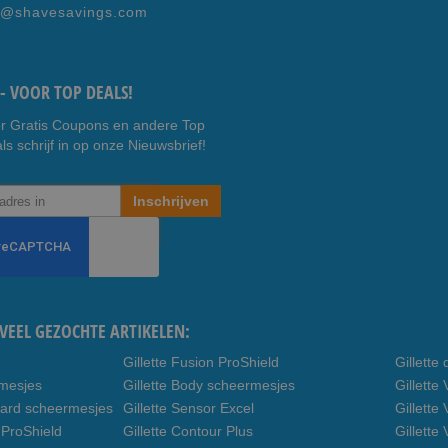
Faceb
Youtub
e@shavesavings.com
ook
e
- VOOR TOP DEALS!
r Gratis Coupons en andere Top
ls schrijf in op onze Nieuwsbrief!
Inschrijven
VEEL GEZOCHTE ARTIKELEN:
Gillette Fusion ProShield
Gillett
rmesjes
Gillette Body scheermesjes
Gillett
uard scheermesjes
Gillette Sensor Excel
Gillette
 ProShield
Gillette Contour Plus
Gillette