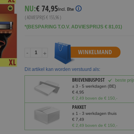
Special
NU:
€ 74,95
Incl. Btw
Price
( ADVIESPRIJS
€ 155,96
)
*(BESPARING T.O.V. ADVIESPRIJS € 81,01)
WINKELMAND
-
+
Dit artikel kan worden verstuurd als:
BRIEVENBUSPOST
beste prij
± 3 - 5 werkdagen (BE)
€ 4,95
€ 2,49 boven de € 150,-
PAKKET
± 1 - 3 werkdagen thuis
€ 7,49
€ 2,49 boven de € 150,-