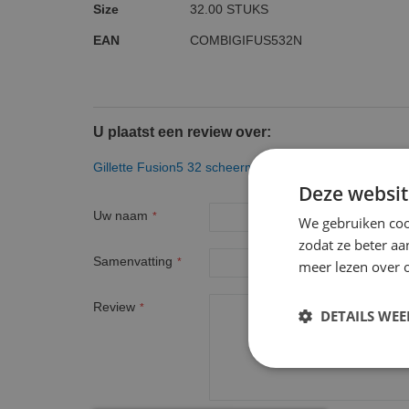
Size
32.00 STUKS
EAN
COMBIGIFUS532N
U plaatst een review over:
Gillette Fusion5 32 scheermesjes Nieuw
Deze websit
Uw naam
We gebruiken coo
zodat ze beter aa
Samenvatting
meer lezen over o
Review
DETAILS WE