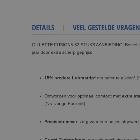
DETAILS
VEEL GESTELDE VRAGEN
GILLETTE FUSION5 32 STUKS AANBIEDING! Bestel bij S
jaar door extra scherp geprijsd.
15% bredere Lubrastrip*
om beter te glijden* (
Ontworpen voor optimaal comfort: met
extra sta
(*vs. vorige Fusion5)
Precisietrimmer
: zorg voor een netjes afgewer
Guard Technologie
: om scheerschuim en schee