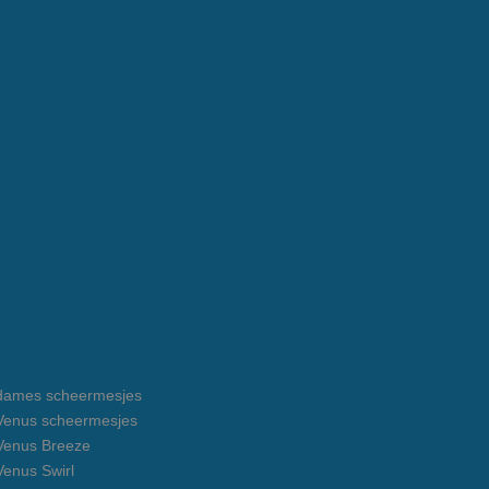
e dames scheermesjes
e Venus scheermesjes
 Venus Breeze
 Venus Swirl