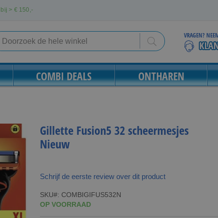
bij > €
150,-
VRAGEN? NEEM
Search
Search
COMBI DEALS
ONTHAREN
Gillette Fusion5 32 scheermesjes
Nieuw
Schrijf de eerste review over dit product
SKU
COMBIGIFUS532N
OP VOORRAAD