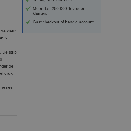
Meer dan 250.000 Tevreden
klanten.
Gast checkout of handig account.
 de kleur
an 5
 De strip
es
onder de
el druk
rmesjes!