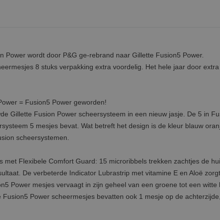
on Power wordt door P&G ge-rebrand naar Gillette Fusion5 Power.
eermesjes 8 stuks verpakking extra voordelig. Het hele jaar door extra
 Power = Fusion5 Power geworden!
de Gillette Fusion Power scheersysteem in een nieuw jasje. De 5 in F
ysteem 5 mesjes bevat. Wat betreft het design is de kleur blauw oran
usion scheersystemen.
es met Flexibele Comfort Guard: 15 microribbels trekken zachtjes de hui
ultaat. De verbeterde Indicator Lubrastrip met vitamine E en Aloë zorg
ion5 Power mesjes vervaagt in zijn geheel van een groene tot een witte 
 Fusion5 Power scheermesjes bevatten ook 1 mesje op de achterzijde, 