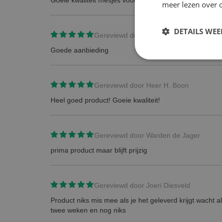
meer lezen over o
DETAILS WE
Gereviewd door
M.J
Goede aanbieding
Gereviewd door
Heer H. Boon
Heel goed product! Goeie kwaliteit!
Gereviewd door
Warden de Jager
prima product maar blijft prijzig
Gereviewd door
Joeri Diesveld
Product niks mis mee als je het geleverd krijgt wacht 
twee weken en nog niks