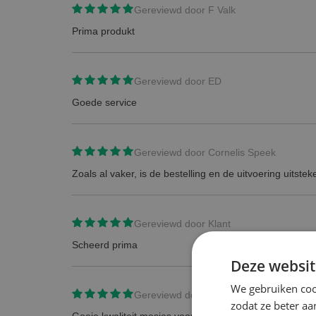
Gereviewd door
F Valk
Prima produkt
Gereviewd door
ED
Goede service
Gereviewd door
Cornelis Speek
Zoals al vaker, is de bestelling en de uitvoering uitste
Gereviewd door
Klant
Scheerd prima
Deze websit
We gebruiken coo
Gereviewd door
Theo de Ruyter
zodat ze beter aa
Goeie kwaliteit mesjes voor een hele mooie prijs .