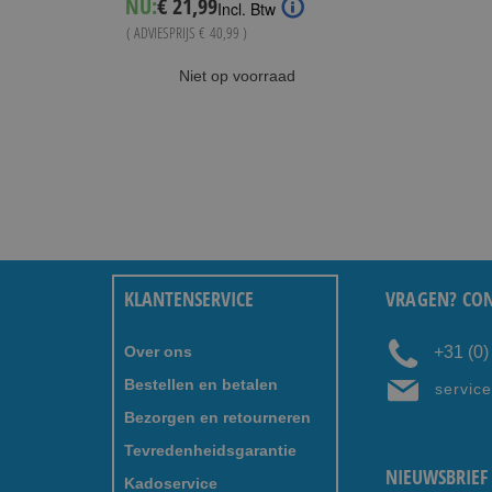
NU:
€ 21,99
Incl. Btw
Price
( ADVIESPRIJS
€ 40,99
)
Niet op voorraad
KLANTENSERVICE
VRAGEN? CON
Over ons
+31 (0
Bestellen en betalen
servic
Bezorgen en retourneren
Tevredenheidsgarantie
NIEUWSBRIEF 
Kadoservice