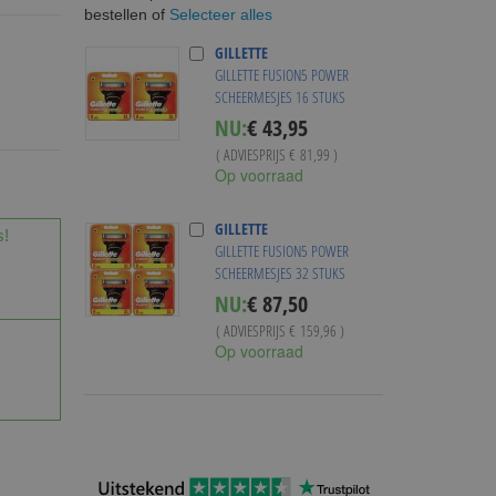
Selecteer alles
bestellen of
GILLETTE
GILLETTE FUSION5 POWER
SCHEERMESJES 16 STUKS
Special
NU:
€ 43,95
Price
( ADVIESPRIJS
€ 81,99
)
Op voorraad
GILLETTE
s!
GILLETTE FUSION5 POWER
SCHEERMESJES 32 STUKS
Special
NU:
€ 87,50
Price
( ADVIESPRIJS
€ 159,96
)
Op voorraad