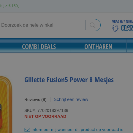
bij > €
150,-
VRAGEN? NEEM
Search
Search
COMBI DEALS
ONTHAREN
Gillette Fusion5 Power 8 Mesjes
Schrijf een review
Reviews
(9)
SKU
7702018397136
NIET OP VOORRAAD
Informeer mij wanneer dit product op voorraad is