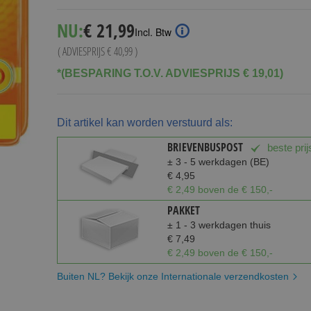
Special
NU:
€ 21,99
Incl. Btw
Price
( ADVIESPRIJS
€ 40,99
)
*(BESPARING T.O.V. ADVIESPRIJS € 19,01)
Dit artikel kan worden verstuurd als:
BRIEVENBUSPOST
beste prij
± 3 - 5 werkdagen (BE)
€ 4,95
€ 2,49 boven de € 150,-
PAKKET
± 1 - 3 werkdagen thuis
€ 7,49
€ 2,49 boven de € 150,-
Buiten NL? Bekijk onze Internationale verzendkosten