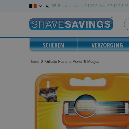
Ga
BE: Brievenbuspost € 4,95 Pakket € 7,49
€ 2,49 
€
naar
de
inhoud
SCHEREN
VERZORGING
Home
Gillette Fusion5 Power 8 Mesjes
Ga
Ga
naar
naar
het
het
einde
begin
van
van
de
de
afbeeldingen-
afbeeldingen-
gallerij
gallerij