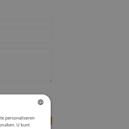
te personaliseren
DUTCH
Review versturen
ebruiken. U kunt
ENGLISH