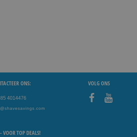
TACTEER ONS:
VOLG ONS
) 85 4014476
Faceb
Youtub
e@shavesavings.com
ook
e
- VOOR TOP DEALS!