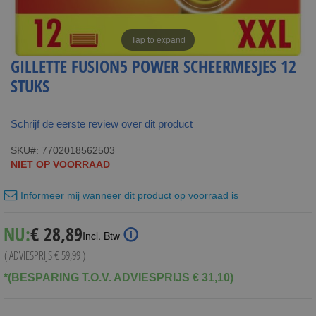
Tap to expand
GILLETTE FUSION5 POWER SCHEERMESJES 12
STUKS
Schrijf de eerste review over dit product
SKU
7702018562503
NIET OP VOORRAAD
Informeer mij wanneer dit product op voorraad is
Special
NU:
€ 28,89
Incl. Btw
Price
( ADVIESPRIJS
€ 59,99
)
*(BESPARING T.O.V. ADVIESPRIJS € 31,10)