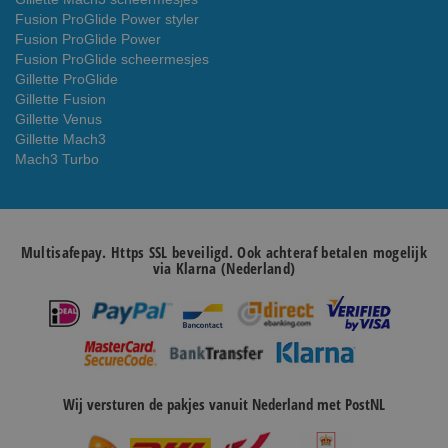
Fusion ProGlide Power styler
Fusion ProGlide Power
Fusion ProGlide scheermesjes
Gillette ProGlide
Gillette Fusion
Gillette Venus
Gillette Mach3
Mach3 Turbo
Multisafepay. Https SSL beveiligd. Ook achteraf betalen mogelijk
via Klarna (Nederland)
Wij versturen de pakjes vanuit Nederland met PostNL