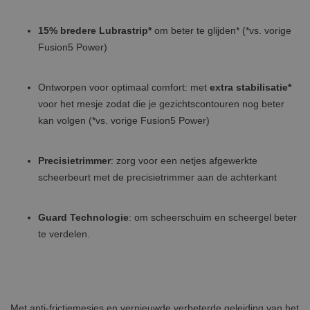
15% bredere Lubrastrip*
om beter te glijden* (*vs. vorige
Fusion5 Power)
Ontworpen voor optimaal comfort: met
extra stabilisatie*
voor het mesje zodat die je gezichtscontouren nog beter
kan volgen (*vs. vorige Fusion5 Power)
Precisietrimmer
: zorg voor een netjes afgewerkte
scheerbeurt met de precisietrimmer aan de achterkant
Guard Technologie
: om scheerschuim en scheergel beter
te verdelen.
Met anti-frictiemesjes en vernieuwde verbeterde geleiding van het