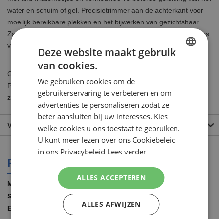
water en schuim of gel. Precisietrimmer aan de achterkant voor
moeilijk bereikbare plekken en het bijwerken van gezichtshaar.
Zachte microribbels trekken de huid zachtjes glad om de haartjes
voor te bereiden voor een gladde scheerbeurt.
Deze website maakt gebruik
van cookies.
DUTCH
Gillette Fusion5 Power navulscheermesjes passen op alle
We gebruiken cookies om de
ENGLISH
ProGlide, ProShield en Fusion scheersystemen van Gillette maar
gebruikerservaring te verbeteren en om
zijn speciaal gemaakt voor de Power varianten hiervan.
advertenties te personaliseren zodat ze
beter aansluiten bij uw interesses. Kies
VEEL GESTELDE VRAGEN
welke cookies u ons toestaat te gebruiken.
U kunt meer lezen over ons Cookiebeleid
in ons Privacybeleid
Lees verder
PRODUCT SPECIFICATIES
ALLES ACCEPTEREN
Meer
Gillette
informatie
12.00 STUKS
ALLES AFWIJZEN
7702018562503