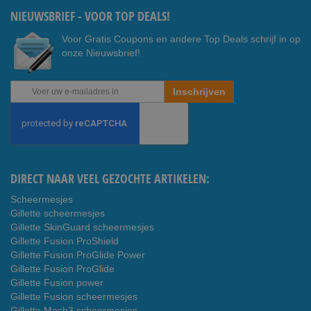
NIEUWSBRIEF - VOOR TOP DEALS!
Voor Gratis Coupons en andere Top Deals schrijf in op
onze Nieuwsbrief!
Abonneer
Inschrijven
u
op
onze
nieuwsbrief
DIRECT NAAR VEEL GEZOCHTE ARTIKELEN:
Scheermesjes
Gillette scheermesjes
Gillette SkinGuard scheermesjes
Gillette Fusion ProShield
Gillette Fusion ProGlide Power
Gillette Fusion ProGlide
Gillette Fusion power
Gillette Fusion scheermesjes
Gillette Mach3 scheermesjes