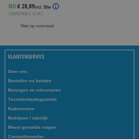
Special
NU:
€ 28,89
Incl. Btw
Price
( ADVIESPRIJS
€ 59,99
)
Niet op voorraad
KLANTENSERVICE
Over ons
Bestellen en betalen
Bezorgen en retourneren
Tevredenheidsgarantie
Kadoservice
Bedrijven / zakelijk
Meest gestelde vragen
Contactformulier