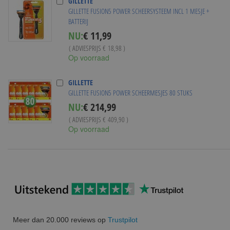
GILLETTE
GILLETTE FUSION5 POWER SCHEERSYSTEEM INCL 1 MESJE +
BATTERIJ
Special
NU:
€ 11,99
Price
( ADVIESPRIJS
€ 18,98
)
Op voorraad
GILLETTE
GILLETTE FUSION5 POWER SCHEERMESJES 80 STUKS
Special
NU:
€ 214,99
Price
( ADVIESPRIJS
€ 409,90
)
Op voorraad
Meer dan 20.000 reviews op
Trustpilot