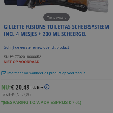
Tap to expand
GILLETTE FUSION5 TOILETTAS SCHEERSYSTEEM
INCL 4 MESJES + 200 ML SCHEERGEL
Schrijf de eerste review over dit product
SKU
7702018600052
NIET OP VOORRAAD
Informeer mij wanneer dit product op voorraad is
Special
NU:
€ 20,49
Incl. Btw
Price
( ADVIESPRIJS
€ 27,49
)
*(BESPARING T.O.V. ADVIESPRIJS € 7,01)