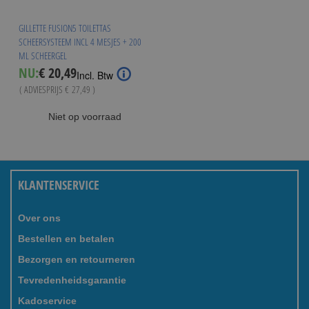
GILLETTE FUSION5 TOILETTAS
SCHEERSYSTEEM INCL 4 MESJES + 200
ML SCHEERGEL
Special
NU:
€ 20,49
Incl. Btw
Price
( ADVIESPRIJS
€ 27,49
)
Niet op voorraad
KLANTENSERVICE
Over ons
Bestellen en betalen
Bezorgen en retourneren
Tevredenheidsgarantie
Kadoservice