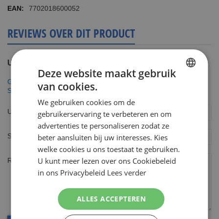
7702018600052
REVIEWS OVER DIT PRODUCT
U plaatst een review over:
Deze website maakt gebruik
Gillette Fusion5 Toilettas Scheersysteem incl 4 Mesjes + 200 ml
van cookies.
DUTCH
Scheergel
We gebruiken cookies om de
ENGLISH
Uw naam
gebruikerservaring te verbeteren en om
advertenties te personaliseren zodat ze
Samenvatting
beter aansluiten bij uw interesses. Kies
welke cookies u ons toestaat te gebruiken.
U kunt meer lezen over ons Cookiebeleid
Review
in ons Privacybeleid
Lees verder
ALLES ACCEPTEREN