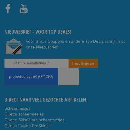
Faceb
Youtub
ook
e
NIEUWSBRIEF - VOOR TOP DEALS!
Voor Gratis Coupons en andere Top Deals schrijf in op
onze Nieuwsbrief!
Abonneer
Inschrijven
u
op
onze
nieuwsbrief
DIRECT NAAR VEEL GEZOCHTE ARTIKELEN:
Scheermesjes
Gillette scheermesjes
Gillette SkinGuard scheermesjes
Gillette Fusion ProShield