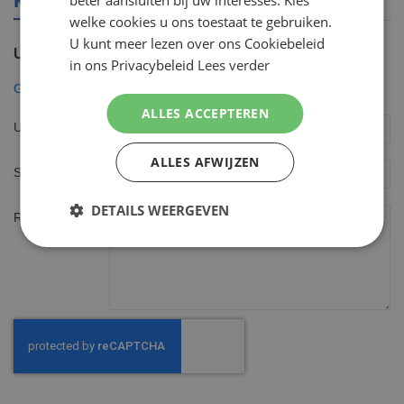
beter aansluiten bij uw interesses. Kies
welke cookies u ons toestaat te gebruiken.
U kunt meer lezen over ons Cookiebeleid
U plaatst een review over:
in ons Privacybeleid
Lees verder
Gillette Mach3 30 Scheermesjes sport design
ALLES ACCEPTEREN
Uw naam
ALLES AFWIJZEN
Samenvatting
DETAILS WEERGEVEN
Review