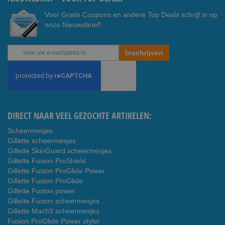
Voor Gratis Coupons en andere Top Deals schrijf in op
onze Nieuwsbrief!
Abonneer
Inschrijven
u
op
onze
nieuwsbrief
DIRECT NAAR VEEL GEZOCHTE ARTIKELEN:
Scheermesjes
Gillette scheermesjes
Gillette SkinGuard scheermesjes
Gillette Fusion ProShield
Gillette Fusion ProGlide Power
Gillette Fusion ProGlide
Gillette Fusion power
Gillette Fusion scheermesjes
Gillette Mach3 scheermesjes
Fusion ProGlide Power styler