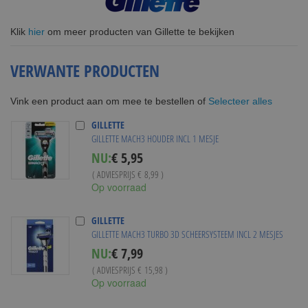
Klik
hier
om meer producten van Gillette te bekijken
VERWANTE PRODUCTEN
Selecteer alles
Vink een product aan om mee te bestellen of
GILLETTE
GILLETTE MACH3 HOUDER INCL 1 MESJE
Special
NU:
€ 5,95
Price
( ADVIESPRIJS
€ 8,99
)
Op voorraad
GILLETTE
GILLETTE MACH3 TURBO 3D SCHEERSYSTEEM INCL 2 MESJES
Special
NU:
€ 7,99
Price
( ADVIESPRIJS
€ 15,98
)
Op voorraad