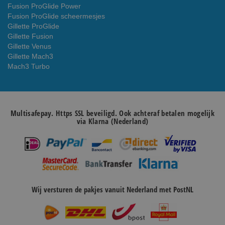
Fusion ProGlide Power
Fusion ProGlide scheermesjes
Gillette ProGlide
Gillette Fusion
Gillette Venus
Gillette Mach3
Mach3 Turbo
Multisafepay. Https SSL beveiligd. Ook achteraf betalen mogelijk
via Klarna (Nederland)
Wij versturen de pakjes vanuit Nederland met PostNL