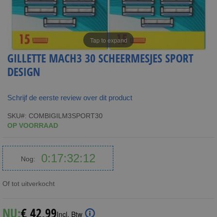
Tap to expand
GILLETTE MACH3 30 SCHEERMESJES SPORT
DESIGN
Schrijf de eerste review over dit product
SKU
COMBIGILM3SPORT30
OP VOORRAAD
0
17
32
11
Nog:
Dagen
Hours
Minutes
Seconds
Of tot uitverkocht
NU:
€ 42,99
Incl. Btw