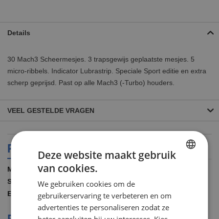
Details
30 Mach3 Scheermesjes. 3 trapsgewijs geplaatste mesjes. 5
micro-ribbels. Indicator Lubrastrip. Speciale Sport editie en extra
scherp geprijsd. Past op alle Mach3 (-Turbo) houders.
VEEL GESTELDE VRAGEN
PRODUCT SPECIFICATIES
Deze website maakt gebruik
van cookies.
Meer
Gillette
DUTCH
informatie
30.00 STUKS
We gebruiken cookies om de
ENGLISH
COMBIGILM3SPORT30
gebruikerservaring te verbeteren en om
advertenties te personaliseren zodat ze
REVIEWS OVER DIT PRODUCT