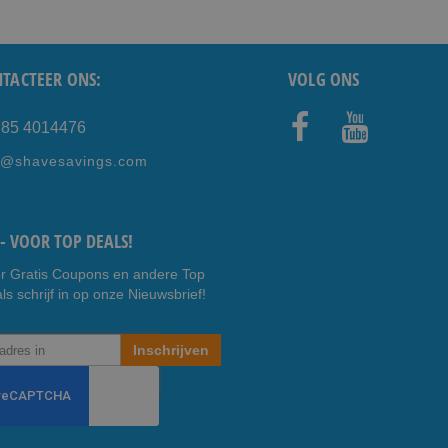
TACTEER ONS:
VOLG ONS
) 85 4014476
Faceb
Youtub
e@shavesavings.com
ook
e
- VOOR TOP DEALS!
r Gratis Coupons en andere Top
ls schrijf in op onze Nieuwsbrief!
Inschrijven