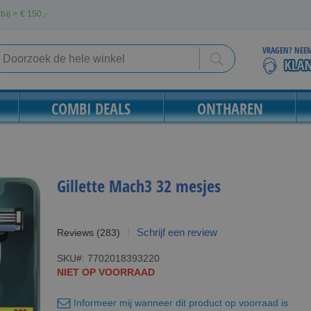
bij > €
150,-
VRAGEN? NEEM
Search
Search
COMBI DEALS
ONTHAREN
Gillette Mach3 32 mesjes
Schrijf een review
Reviews
(283)
SKU
7702018393220
NIET OP VOORRAAD
Informeer mij wanneer dit product op voorraad is