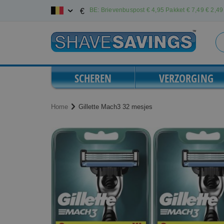
Ga
BE: Brievenbuspost € 4,95 Pakket € 7,49
€ 2,49 
€
naar
de
inhoud
SCHEREN
VERZORGING
Home
Gillette Mach3 32 mesjes
Ga
Ga
naar
naar
het
het
einde
begin
van
van
de
de
afbeeldingen-
afbeeldingen-
gallerij
gallerij