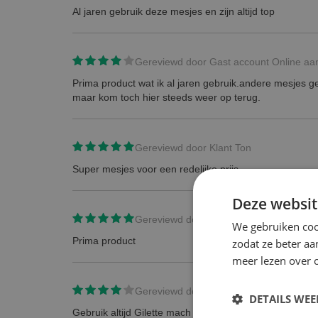
Al jaren gebruik deze mesjes en zijn altijd top
Gereviewd door
Gast account Online a
Prima product wat ik al jaren gebruik.andere mesjes 
maar kom toch hier steeds weer op terug.
Gereviewd door
Klant Ton
Super mesjes voor een redelijke prijs
Deze websit
Gereviewd door
meneer Wallet
We gebruiken coo
Prima product
zodat ze beter aa
meer lezen over o
Gereviewd door
Esther
DETAILS WE
Gebruik altijd Gilette mach 3 mesjes