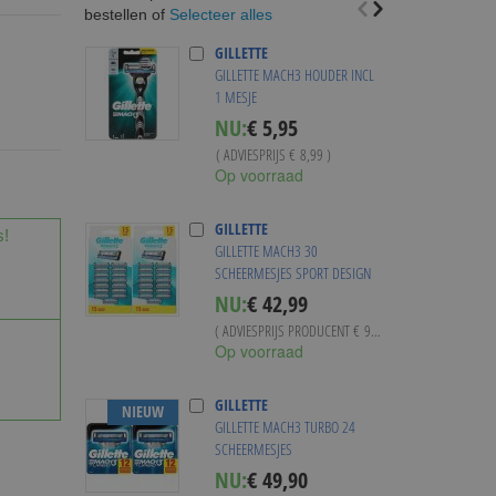
Selecteer alles
bestellen of
GILLETTE
GILLETTE MACH3 HOUDER INCL
1 MESJE
Special
NU:
€ 5,95
Price
( ADVIESPRIJS
€ 8,99
)
Op voorraad
GILLETTE
s!
GILLETTE MACH3 30
SCHEERMESJES SPORT DESIGN
NU:
€ 42,99
( ADVIESPRIJS PRODUCENT
€ 99,90
)
Op voorraad
GILLETTE
NIEUW
GILLETTE MACH3 TURBO 24
SCHEERMESJES
NU:
€ 49,90