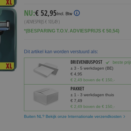
Special
NU:
€ 52,95
Incl. Btw
Price
( ADVIESPRIJS
€ 103,49
)
*(BESPARING T.O.V. ADVIESPRIJS € 50,54)
Dit artikel kan worden verstuurd als:
BRIEVENBUSPOST
beste prij
± 3 - 5 werkdagen (BE)
€ 4,95
€ 2,49 boven de € 150,-
PAKKET
± 1 - 3 werkdagen thuis
€ 7,49
€ 2,49 boven de € 150,-
Buiten NL? Bekijk onze Internationale verzendkosten