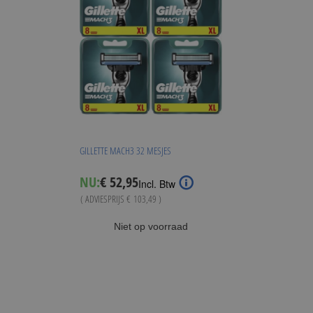
GILLETTE MACH3 32 MESJES
Special
NU:
€ 52,95
Incl. Btw
Price
( ADVIESPRIJS
€ 103,49
)
Niet op voorraad