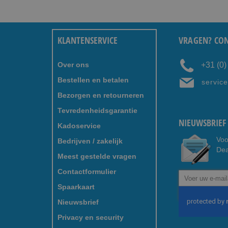
KLANTENSERVICE
VRAGEN? CON
Over ons
+31 (0
Bestellen en betalen
servic
Bezorgen en retourneren
Tevredenheidsgarantie
NIEUWSBRIEF 
Kadoservice
Voo
Bedrijven / zakelijk
Dea
Meest gestelde vragen
Contactformulier
Abonneer
u
Spaarkaart
op
Nieuwsbrief
onze
nieuwsbrief
Privacy en security