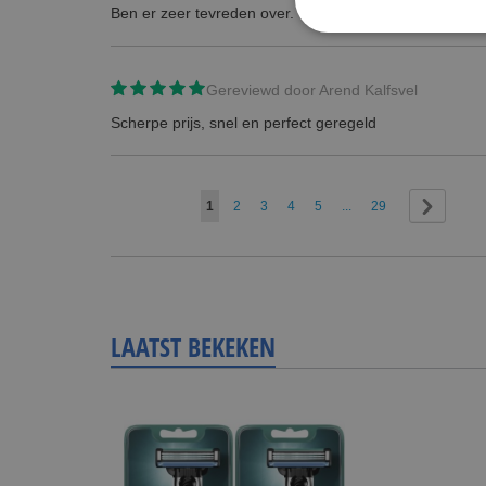
Ben er zeer tevreden over.
Gereviewd door
Arend Kalfsvel
Scherpe prijs, snel en perfect geregeld
Pagina
U lees momenteel pagina
Pagina
Pagina
Pagina
Pagina
Pagina
Pagina
Volgend
1
2
3
4
5
...
29
LAATST BEKEKEN