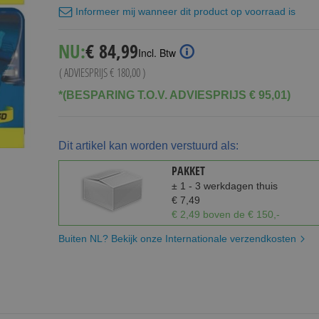
Informeer mij wanneer dit product op voorraad is
Special
NU:
€ 84,99
Incl. Btw
Price
( ADVIESPRIJS
€ 180,00
)
*(BESPARING T.O.V. ADVIESPRIJS € 95,01)
Dit artikel kan worden verstuurd als:
PAKKET
± 1 - 3 werkdagen thuis
€ 7,49
€ 2,49 boven de € 150,-
Buiten NL? Bekijk onze Internationale verzendkosten