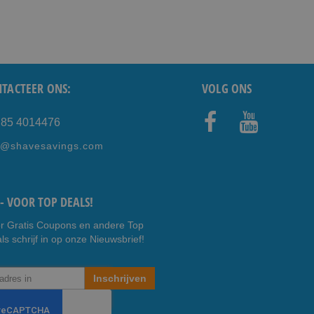
TACTEER ONS:
VOLG ONS
) 85 4014476
Faceb
Youtub
e@shavesavings.com
ook
e
- VOOR TOP DEALS!
r Gratis Coupons en andere Top
ls schrijf in op onze Nieuwsbrief!
Inschrijven