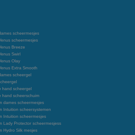
e dames scheermesjes
e Venus scheermesjes
 Venus Breeze
 Venus Swirl
 Venus Olay
 Venus Extra Smooth
 dames scheergel
cheergel
e hand scheergel
e hand scheerschuim
on dames scheermesjes
n Intuition scheersystemen
n Intuition scheermesjes
on Lady Protector scheermesjess
n Hydro Silk mesjes