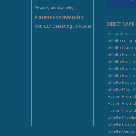
onze
nieuwsbrief
Privacy en security
Algemene voorwaarden
DIRECT NAAR 
Non EU: Belasting / douane
Scheermesjes
Gillette schee
Gillette SkinG
Gillette Fusion
Gillette Fusio
Gillette Fusion
Gillette Fusio
Gillette Fusio
Gillette Mach
Fusion ProGlid
Fusion ProGli
Fusion ProGli
Gillette ProGli
Gillette Fusion
Gillette Venus