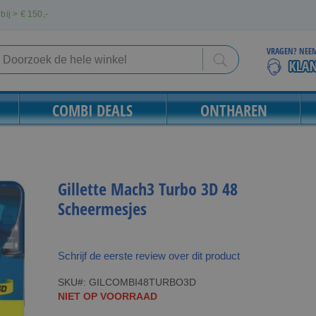
bij > €
150,-
VRAGEN? NEEM
Search
Search
COMBI DEALS
ONTHAREN
Gillette Mach3 Turbo 3D 48
Scheermesjes
Schrijf de eerste review over dit product
SKU
GILCOMBI48TURBO3D
NIET OP VOORRAAD