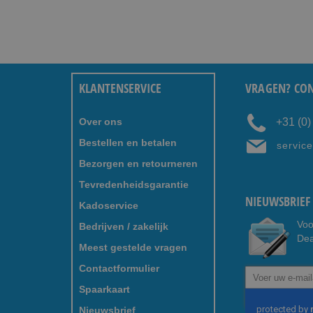
KLANTENSERVICE
VRAGEN? CON
Over ons
+31 (0
Bestellen en betalen
servic
Bezorgen en retourneren
Tevredenheidsgarantie
NIEUWSBRIEF 
Kadoservice
Voo
Bedrijven / zakelijk
Dea
Meest gestelde vragen
Contactformulier
Abonneer
u
Spaarkaart
op
Nieuwsbrief