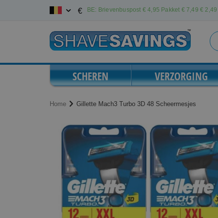
Ga
BE: Brievenbuspost € 4,95 Pakket € 7,49
€ 2,49 
€
naar
de
inhoud
SCHEREN
VERZORGING
Home
Gillette Mach3 Turbo 3D 48 Scheermesjes
Ga
Ga
naar
naar
het
het
einde
begin
van
van
de
de
afbeeldingen-
afbeeldingen-
gallerij
gallerij