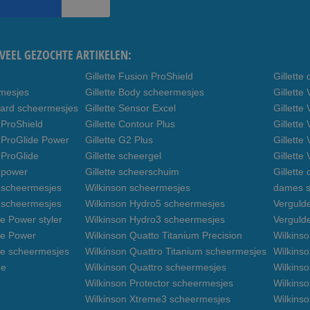
VEEL GEZOCHTE ARTIKELEN:
Gillette Fusion ProShield
Gillett
rmesjes
Gillette Body scheermesjes
Gillett
uard scheermesjes
Gillette Sensor Excel
Gillette
 ProShield
Gillette Contour Plus
Gillette
n ProGlide Power
Gillette G2 Plus
Gillette
 ProGlide
Gillette scheergel
Gillette
n power
Gillette scheerschuim
Gillette
n scheermesjes
Wilkinson scheermesjes
dames s
3 scheermesjes
Wilkinson Hydro5 scheermesjes
Verguld
e Power styler
Wilkinson Hydro3 scheermesjes
Verguld
de Power
Wilkinson Quatto Titanium Precision
Wilkins
de scheermesjes
Wilkinson Quattro Titanium scheermesjes
Wilkinso
de
Wilkinson Quattro scheermesjes
Wilkinso
Wilkinson Protector scheermesjes
Wilkins
Wilkinson Xtreme3 scheermesjes
Wilkinso