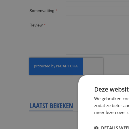
Samenvatting
Review
Deze websit
We gebruiken coo
LAATST BEKEKEN
zodat ze beter aa
meer lezen over o
DETAILS WE