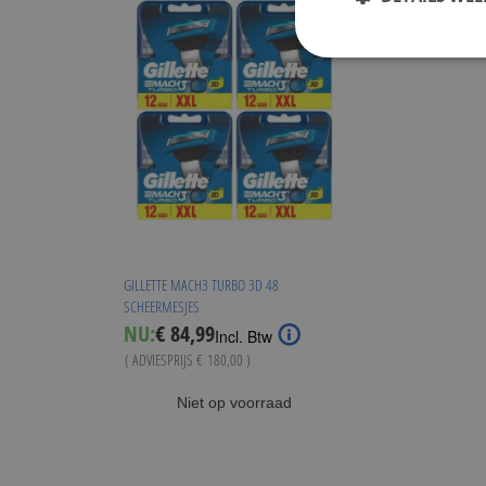
GILLETTE MACH3 TURBO 3D 48
SCHEERMESJES
Special
NU:
€ 84,99
Incl. Btw
Price
( ADVIESPRIJS
€ 180,00
)
Niet op voorraad