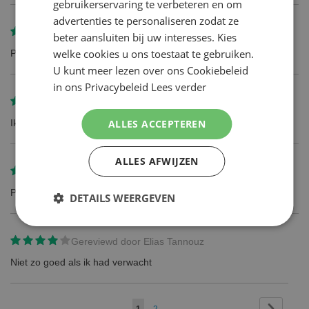
gebruikerservaring te verbeteren en om
advertenties te personaliseren zodat ze
Gereviewd door
Robert Schepers
beter aansluiten bij uw interesses. Kies
welke cookies u ons toestaat te gebruiken.
Product beantwoord volledig aan de verwachtingen
U kunt meer lezen over ons Cookiebeleid
in ons Privacybeleid
Lees verder
Gereviewd door
B van der Meij
Ik wist wat ik kon verwachten
ALLES ACCEPTEREN
ALLES AFWIJZEN
Gereviewd door
Henk Donkers
Prima mesjes en snel en correct afgehandeld
DETAILS WEERGEVEN
Gereviewd door
Elias Tannouz
Niet zo goed als ik had verwacht
Pagina
Pagina
Volgend
U
Pagina