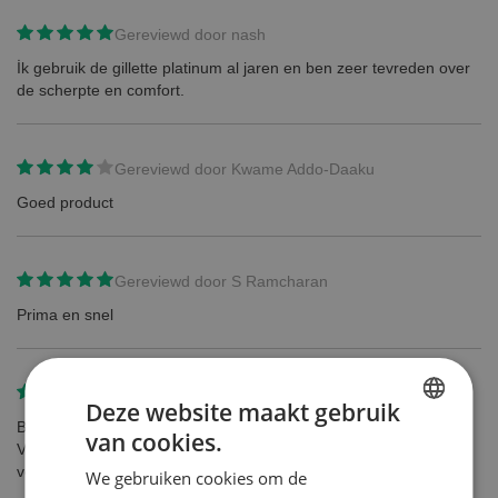
Gereviewd door
nash
İk gebruik de gillette platinum al jaren en ben zeer tevreden over
de scherpte en comfort.
Gereviewd door
Kwame Addo-Daaku
Goed product
Gereviewd door
S Ramcharan
Prima en snel
Gereviewd door
Kristin
Deze website maakt gebruik
Blij dat ik dit product nog gevonden heb. En aan een mooie prijs!
van cookies.
DUTCH
Vroeger was het wel in een speciaal houdertje (is dus wel
veiliger...)
We gebruiken cookies om de
ENGLISH