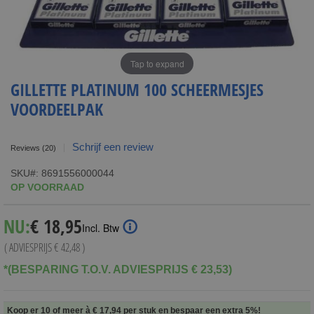
Tap to expand
GILLETTE PLATINUM 100 SCHEERMESJES
VOORDEELPAK
Schrijf een review
Reviews
(20)
SKU
8691556000044
OP VOORRAAD
Special
NU:
€ 18,95
Incl. Btw
Price
( ADVIESPRIJS
€ 42,48
)
*(BESPARING T.O.V. ADVIESPRIJS € 23,53)
Koop er 10 of meer à
€ 17,94
per stuk en
bespaar een extra
5
%
!