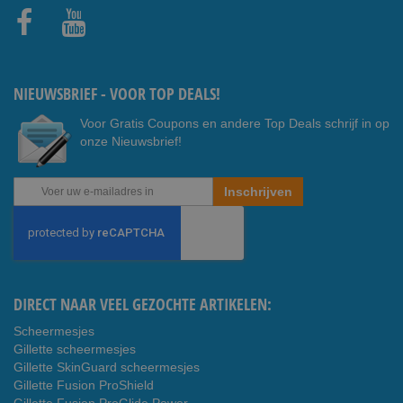
Faceb
Youtub
ook
e
NIEUWSBRIEF - VOOR TOP DEALS!
Voor Gratis Coupons en andere Top Deals schrijf in op
onze Nieuwsbrief!
Abonneer
Inschrijven
u
op
onze
nieuwsbrief
DIRECT NAAR VEEL GEZOCHTE ARTIKELEN:
Scheermesjes
Gillette scheermesjes
Gillette SkinGuard scheermesjes
Gillette Fusion ProShield