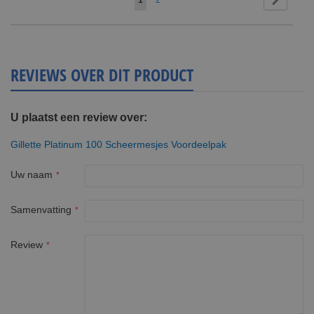
1
2
lees
momenteel
pagina
REVIEWS OVER DIT PRODUCT
U plaatst een review over:
Gillette Platinum 100 Scheermesjes Voordeelpak
Uw naam
Samenvatting
Review