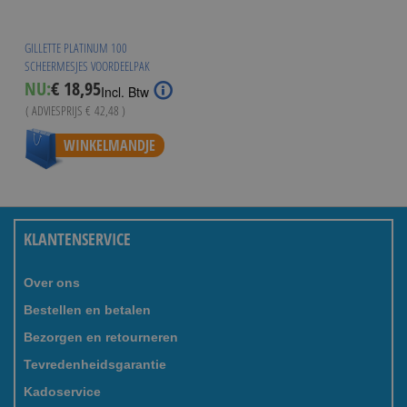
GILLETTE PLATINUM 100
SCHEERMESJES VOORDEELPAK
Special
NU:
€ 18,95
Incl. Btw
Price
( ADVIESPRIJS
€ 42,48
)
WINKELMANDJE
KLANTENSERVICE
Over ons
Bestellen en betalen
Bezorgen en retourneren
Tevredenheidsgarantie
Kadoservice