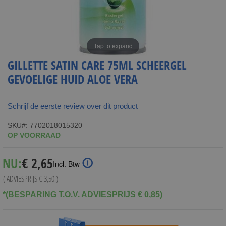
Tap to expand
GILLETTE SATIN CARE 75ML SCHEERGEL
GEVOELIGE HUID ALOE VERA
Schrijf de eerste review over dit product
SKU
7702018015320
OP VOORRAAD
Special
NU:
€ 2,65
Incl. Btw
Price
( ADVIESPRIJS
€ 3,50
)
*(BESPARING T.O.V. ADVIESPRIJS € 0,85)