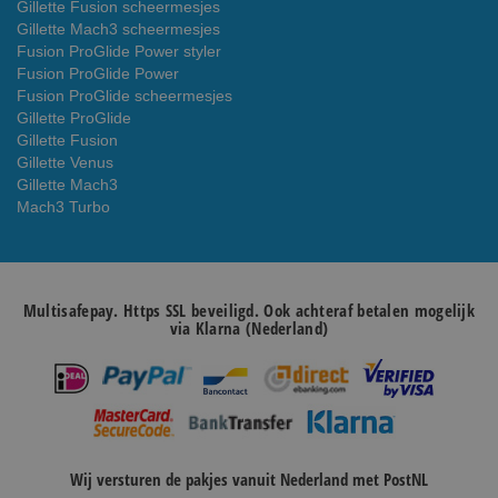
Gillette Fusion scheermesjes
Gillette Mach3 scheermesjes
Fusion ProGlide Power styler
Fusion ProGlide Power
Fusion ProGlide scheermesjes
Gillette ProGlide
Gillette Fusion
Gillette Venus
Gillette Mach3
Mach3 Turbo
Multisafepay. Https SSL beveiligd. Ook achteraf betalen mogelijk
via Klarna (Nederland)
Wij versturen de pakjes vanuit Nederland met PostNL