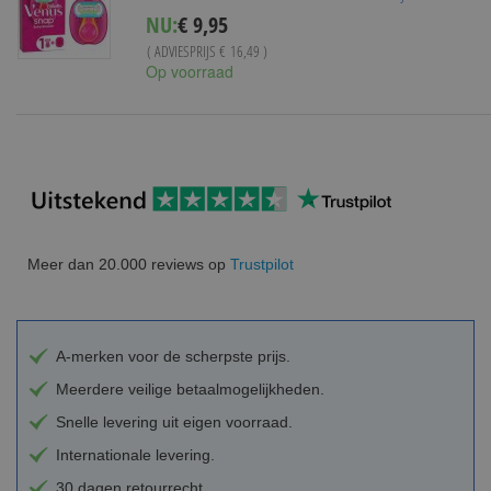
Special
NU:
€ 9,95
Price
( ADVIESPRIJS
€ 16,49
)
Op voorraad
Meer dan 20.000 reviews op
Trustpilot
A-merken voor de scherpste prijs.
Meerdere veilige betaalmogelijkheden.
Snelle levering uit eigen voorraad.
Internationale levering.
30 dagen retourrecht.