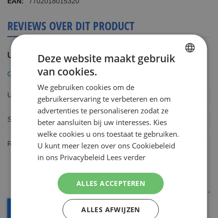
7702018015320
REVIEWS OVER DIT PRODUCT
U plaatst een review over:
Deze website maakt gebruik
van cookies.
DUTCH
Gillette Satin Care 75ml Scheergel Gevoelige Huid Aloe Vera
We gebruiken cookies om de
ENGLISH
Uw naam
gebruikerservaring te verbeteren en om
advertenties te personaliseren zodat ze
Samenvatting
beter aansluiten bij uw interesses. Kies
welke cookies u ons toestaat te gebruiken.
Review
U kunt meer lezen over ons Cookiebeleid
in ons Privacybeleid
Lees verder
ALLES ACCEPTEREN
ALLES AFWIJZEN