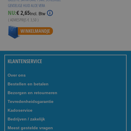
GEVOELIGE HUID ALOE VERA
Special
NU:
€ 2,65
Incl. Btw
Price
( ADVIESPRIJS
€ 3,50
)
WINKELMANDJE
KLANTENSERVICE
Over ons
Bestellen en betalen
Bezorgen en retourneren
Tevredenheidsgarantie
Kadoservice
Bedrijven / zakelijk
Meest gestelde vragen