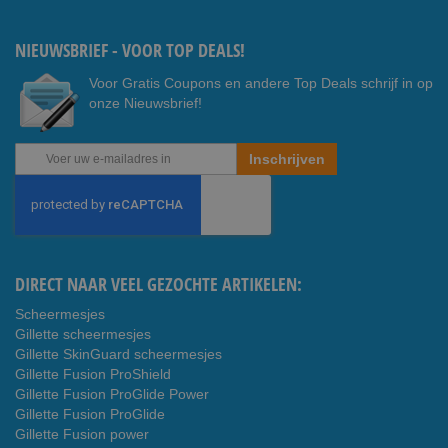
ook
e
NIEUWSBRIEF - VOOR TOP DEALS!
Voor Gratis Coupons en andere Top Deals schrijf in op
onze Nieuwsbrief!
Abonneer
Inschrijven
u
op
onze
nieuwsbrief
DIRECT NAAR VEEL GEZOCHTE ARTIKELEN:
Scheermesjes
Gillette scheermesjes
Gillette SkinGuard scheermesjes
Gillette Fusion ProShield
Gillette Fusion ProGlide Power
Gillette Fusion ProGlide
Gillette Fusion power