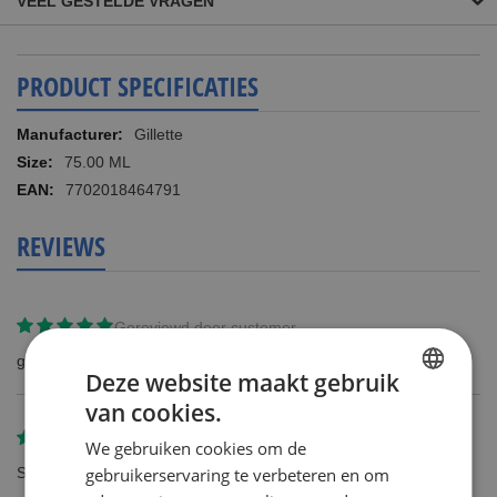
VEEL GESTELDE VRAGEN
PRODUCT SPECIFICATIES
Meer
Gillette
informatie
75.00 ML
7702018464791
REVIEWS
Gereviewd door
customer
goede kwaliteit prijs verhouding
Deze website maakt gebruik
van cookies.
DUTCH
Gereviewd door
WAIJT
We gebruiken cookies om de
ENGLISH
gebruikerservaring te verbeteren en om
Scheert lekker weg