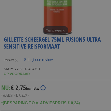
Tap to expand
GILLETTE SCHEERGEL 75ML FUSION5 ULTRA
SENSITIVE REISFORMAAT
Schrijf een review
Reviews
(2)
SKU
7702018464791
OP VOORRAAD
Special
NU:
€ 2,75
Incl. Btw
Price
( ADVIESPRIJS
€ 2,99
)
*(BESPARING T.O.V. ADVIESPRIJS € 0,24)