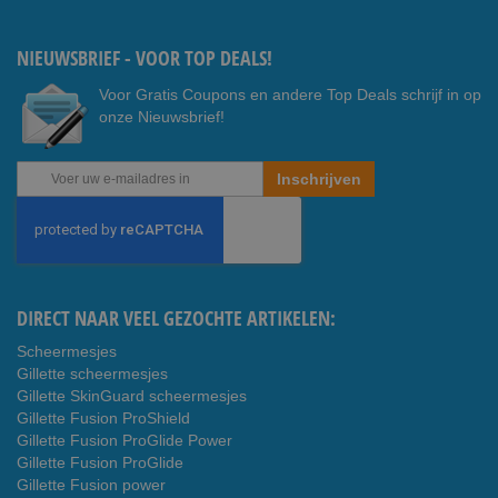
Youtub
ook
e
NIEUWSBRIEF - VOOR TOP DEALS!
Voor Gratis Coupons en andere Top Deals schrijf in op
onze Nieuwsbrief!
Abonneer
Inschrijven
u
op
onze
nieuwsbrief
DIRECT NAAR VEEL GEZOCHTE ARTIKELEN:
Scheermesjes
Gillette scheermesjes
Gillette SkinGuard scheermesjes
Gillette Fusion ProShield
Gillette Fusion ProGlide Power
Gillette Fusion ProGlide
Gillette Fusion power