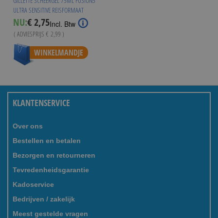
GILLETTE SCHEERGEL 75ML FUSION5
ULTRA SENSITIVE REISFORMAAT
Special
NU:
€ 2,75
Incl. Btw
Price
( ADVIESPRIJS
€ 2,99
)
WINKELMANDJE
KLANTENSERVICE
Over ons
Bestellen en betalen
Bezorgen en retourneren
Tevredenheidsgarantie
Kadoservice
Bedrijven / zakelijk
Meest gestelde vragen