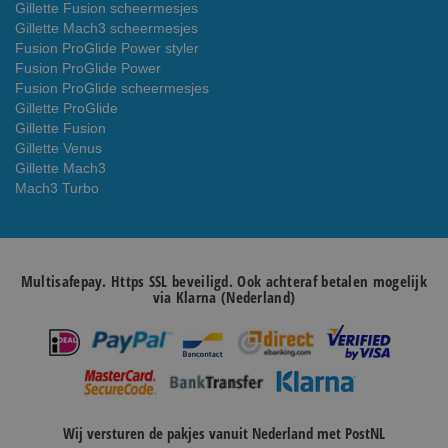
Gillette Fusion scheermesjes
Gillette Mach3 scheermesjes
Fusion ProGlide Power styler
Fusion ProGlide Power
Fusion ProGlide scheermesjes
Gillette ProGlide
Gillette Fusion
Gillette Venus
Gillette Mach3
Mach3 Turbo
Multisafepay. Https SSL beveiligd. Ook achteraf betalen mogelijk
via Klarna (Nederland)
Wij versturen de pakjes vanuit Nederland met PostNL