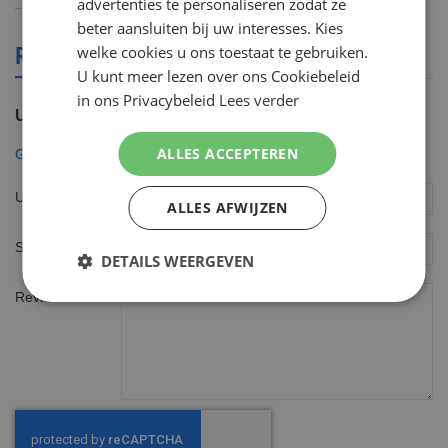
advertenties te personaliseren zodat ze
beter aansluiten bij uw interesses. Kies
REVIEWS OVER DIT PRODUCT
welke cookies u ons toestaat te gebruiken.
U kunt meer lezen over ons Cookiebeleid
in ons Privacybeleid
Lees verder
U plaatst een review over:
ALLES ACCEPTEREN
Gillette Scheergel 75ml Fusion5 Ultra Sensitive Reisformaat
Uw naam
ALLES AFWIJZEN
Samenvatting
DETAILS WEERGEVEN
Review