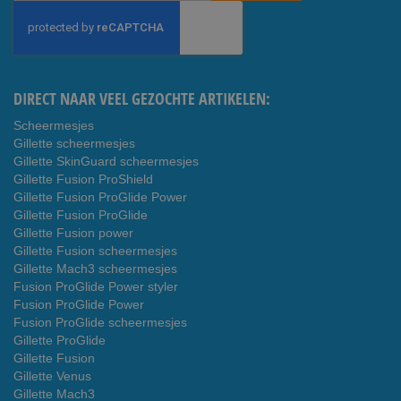
op
onze
nieuwsbrief
DIRECT NAAR VEEL GEZOCHTE ARTIKELEN:
Scheermesjes
Gillette scheermesjes
Gillette SkinGuard scheermesjes
Gillette Fusion ProShield
Gillette Fusion ProGlide Power
Gillette Fusion ProGlide
Gillette Fusion power
Gillette Fusion scheermesjes
Gillette Mach3 scheermesjes
Fusion ProGlide Power styler
Fusion ProGlide Power
Fusion ProGlide scheermesjes
Gillette ProGlide
Gillette Fusion
Gillette Venus
Gillette Mach3