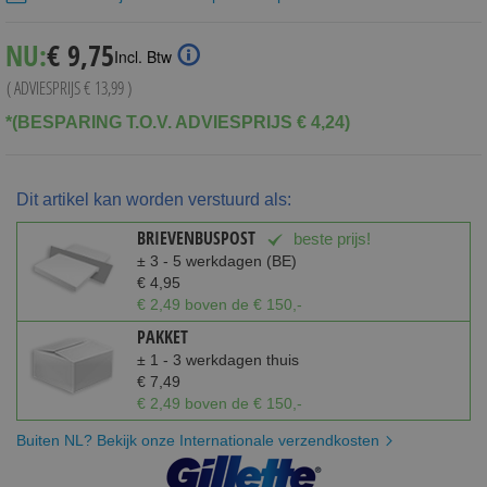
Special
NU:
€ 9,75
Incl. Btw
Price
( ADVIESPRIJS
€ 13,99
)
*(BESPARING T.O.V. ADVIESPRIJS € 4,24)
Dit artikel kan worden verstuurd als:
BRIEVENBUSPOST
beste prijs!
± 3 - 5 werkdagen (BE)
€ 4,95
€ 2,49 boven de € 150,-
PAKKET
± 1 - 3 werkdagen thuis
€ 7,49
€ 2,49 boven de € 150,-
Buiten NL? Bekijk onze Internationale verzendkosten