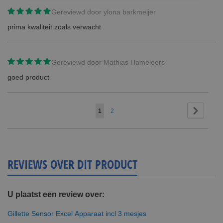
Gereviewd door
ylona barkmeijer
prima kwaliteit zoals verwacht
Gereviewd door
Mathias Hameleers
goed product
Pagina
Pagina
Volgend
U
Pagina
1
2
lees
momenteel
pagina
REVIEWS OVER DIT PRODUCT
U plaatst een review over:
Gillette Sensor Excel Apparaat incl 3 mesjes