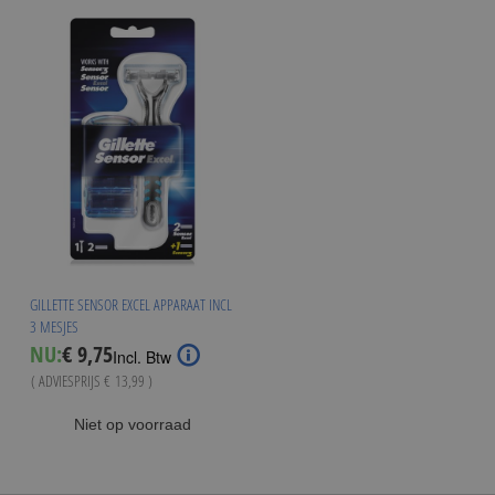
GILLETTE SENSOR EXCEL APPARAAT INCL
3 MESJES
Special
NU:
€ 9,75
Incl. Btw
Price
( ADVIESPRIJS
€ 13,99
)
Niet op voorraad