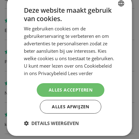
Deze website maakt gebruik
van cookies.
DUTCH
Gereviewd door
Klant Yvonne
We gebruiken cookies om de
ENGLISH
Een prima product, waar ik tot nu toe uiterst tevreden over ben!
gebruikerservaring te verbeteren en om
advertenties te personaliseren zodat ze
beter aansluiten bij uw interesses. Kies
Gereviewd door
ab Smit
welke cookies u ons toestaat te gebruiken.
Product voldoet helemaal aan verwachting
U kunt meer lezen over ons Cookiebeleid
in ons Privacybeleid
Lees verder
Gereviewd door
Jan de Bruijn
ALLES ACCEPTEREN
Niets op aan te merken
ALLES AFWIJZEN
Gereviewd door
Robertus Balmer
DETAILS WEERGEVEN
klasse product