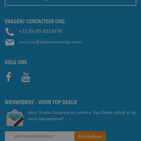
VRAGEN? CONTACTEER ONS:
+31 (0) 85 4014476
service@shavesavings.com
VOLG ONS
Faceb
Youtub
ook
e
NIEUWSBRIEF - VOOR TOP DEALS!
Voor Gratis Coupons en andere Top Deals schrijf in op
onze Nieuwsbrief!
Abonneer
Inschrijven
u