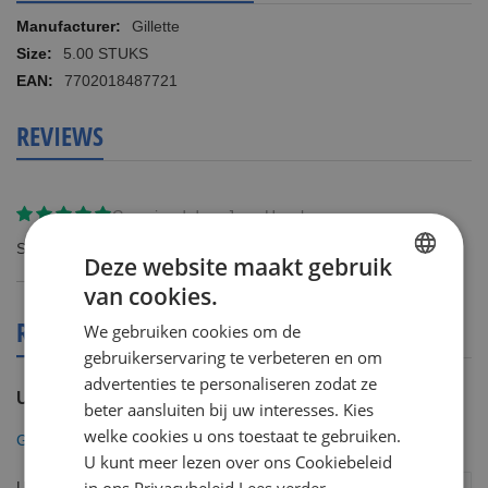
Meer
Gillette
informatie
5.00 STUKS
7702018487721
REVIEWS
Gereviewd door
Jaap Hazelaar
Super zacht scheren
Deze website maakt gebruik
van cookies.
DUTCH
REVIEWS OVER DIT PRODUCT
We gebruiken cookies om de
ENGLISH
gebruikerservaring te verbeteren en om
advertenties te personaliseren zodat ze
U plaatst een review over:
beter aansluiten bij uw interesses. Kies
welke cookies u ons toestaat te gebruiken.
Gillette SkinGuard Sensitive 5 pack
U kunt meer lezen over ons Cookiebeleid
in ons Privacybeleid
Lees verder
Uw naam