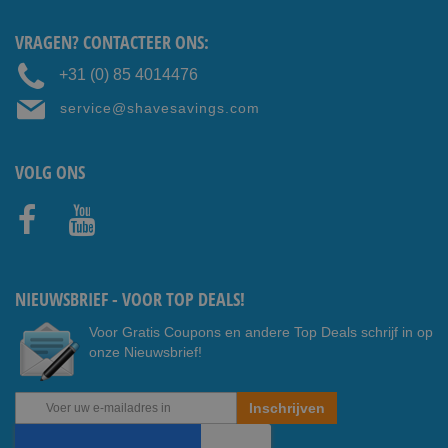
VRAGEN? CONTACTEER ONS:
+31 (0) 85 4014476
service@shavesavings.com
VOLG ONS
Faceb
Youtub
ook
e
NIEUWSBRIEF - VOOR TOP DEALS!
Voor Gratis Coupons en andere Top Deals schrijf in op
onze Nieuwsbrief!
Abonneer
Inschrijven
u
op