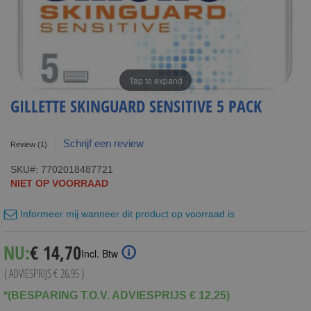
Tap to expand
GILLETTE SKINGUARD SENSITIVE 5 PACK
Schrijf een review
Review
(1)
SKU
7702018487721
NIET OP VOORRAAD
Informeer mij wanneer dit product op voorraad is
Special
NU:
€ 14,70
Incl. Btw
Price
( ADVIESPRIJS
€ 26,95
)
*(BESPARING T.O.V. ADVIESPRIJS € 12,25)