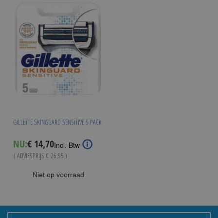
GILLETTE SKINGUARD SENSITIVE 5 PACK
Special
NU:
€ 14,70
Incl. Btw
Price
( ADVIESPRIJS
€ 26,95
)
Niet op voorraad