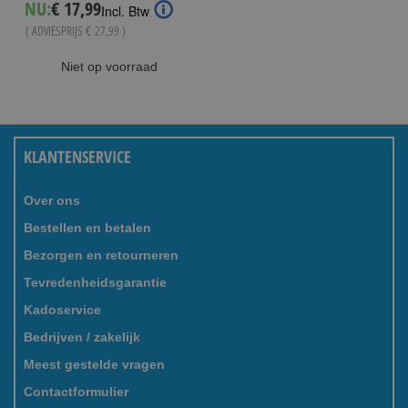
Special
NU:
€ 17,99
Incl. Btw
Price
( ADVIESPRIJS
€ 27,99
)
Niet op voorraad
KLANTENSERVICE
Over ons
Bestellen en betalen
Bezorgen en retourneren
Tevredenheidsgarantie
Kadoservice
Bedrijven / zakelijk
Meest gestelde vragen
Contactformulier