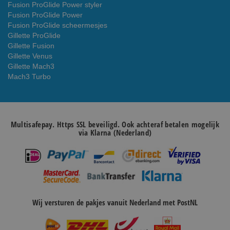
Fusion ProGlide Power styler
Fusion ProGlide Power
Fusion ProGlide scheermesjes
Gillette ProGlide
Gillette Fusion
Gillette Venus
Gillette Mach3
Mach3 Turbo
Multisafepay. Https SSL beveiligd. Ook achteraf betalen mogelijk
via Klarna (Nederland)
Wij versturen de pakjes vanuit Nederland met PostNL