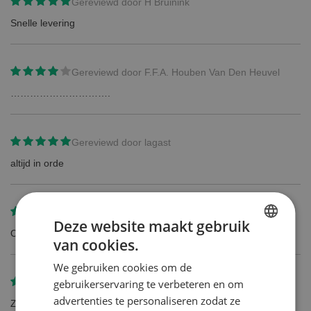
Gereviewd door
H Bruinink
Snelle levering
Gereviewd door
F.F.A. Houben Van Den Heuvel
………………………….
Gereviewd door
lagast
altijd in orde
Gereviewd door
peter
Deze website maakt gebruik
Origineel produkt
van cookies.
DUTCH
We gebruiken cookies om de
ENGLISH
gebruikerservaring te verbeteren en om
Gereviewd door
Lieselotte Stapper
advertenties te personaliseren zodat ze
Zeer voordelig en snelle levering