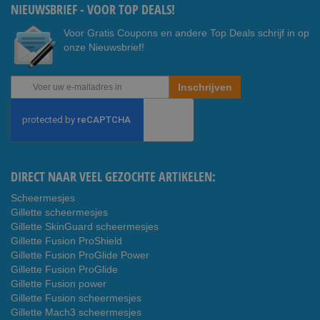
NIEUWSBRIEF - VOOR TOP DEALS!
Voor Gratis Coupons en andere Top Deals schrijf in op
onze Nieuwsbrief!
Abonneer
Inschrijven
u
op
onze
nieuwsbrief
DIRECT NAAR VEEL GEZOCHTE ARTIKELEN:
Scheermesjes
Gillette scheermesjes
Gillette SkinGuard scheermesjes
Gillette Fusion ProShield
Gillette Fusion ProGlide Power
Gillette Fusion ProGlide
Gillette Fusion power
Gillette Fusion scheermesjes
Gillette Mach3 scheermesjes