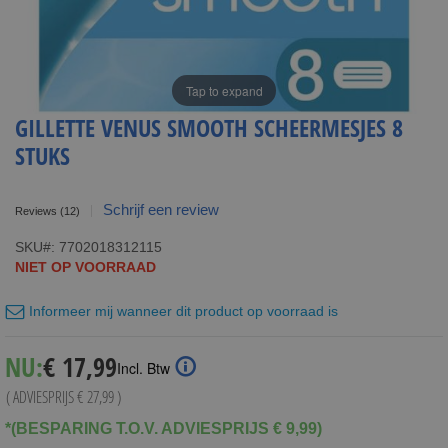
Tap to expand
GILLETTE VENUS SMOOTH SCHEERMESJES 8
STUKS
Schrijf een review
Reviews
(12)
SKU
7702018312115
NIET OP VOORRAAD
Informeer mij wanneer dit product op voorraad is
Special
NU:
€ 17,99
Incl. Btw
Price
( ADVIESPRIJS
€ 27,99
)
*(BESPARING T.O.V. ADVIESPRIJS € 9,99)