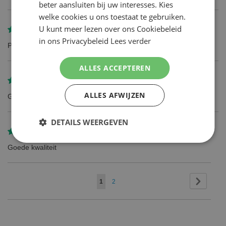
beter aansluiten bij uw interesses. Kies
welke cookies u ons toestaat te gebruiken.
U kunt meer lezen over ons Cookiebeleid
Gereviewd door
Dirk-Jan
in ons Privacybeleid
Lees verder
Product zoals beschreven
ALLES ACCEPTEREN
Gereviewd door
Edwin Hoogendoorn
ALLES AFWIJZEN
Goed product
DETAILS WEERGEVEN
Gereviewd door
Daan
Goede kwaliteit
Pagina
Pagina
Volgend
U
Pagina
1
2
lees
momenteel