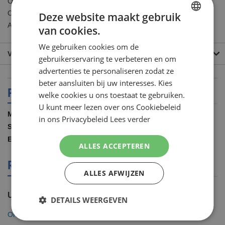
Oral-B Vitality White + Clean - Oral-B Vitality Precision Clean -
Oral-B Vitality Dual Clean - Oral-B AdvancePower 400 - Oral-B
Deze website maakt gebruik
AdvancePower 900
van cookies.
DUTCH
We gebruiken cookies om de
ENGLISH
VEEL GESTELDE VRAGEN
gebruikerservaring te verbeteren en om
advertenties te personaliseren zodat ze
beter aansluiten bij uw interesses. Kies
PRODUCT SPECIFICATIES
welke cookies u ons toestaat te gebruiken.
U kunt meer lezen over ons Cookiebeleid
Meer
Oral B
in ons Privacybeleid
Lees verder
informatie
24.00 STUKS
4210201000730
ALLES ACCEPTEREN
REVIEWS OVER DIT PRODUCT
ALLES AFWIJZEN
U plaatst een review over:
DETAILS WEERGEVEN
Oral B 24 Precision Clean Opzetborstels