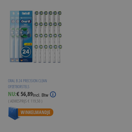
ORAL B 24 PRECISION CLEAN
OPZETBORSTELS
Special
NU:
€ 56,89
Incl. Btw
Price
( ADVIESPRIJS
€ 119,50
)
WINKELMANDJE