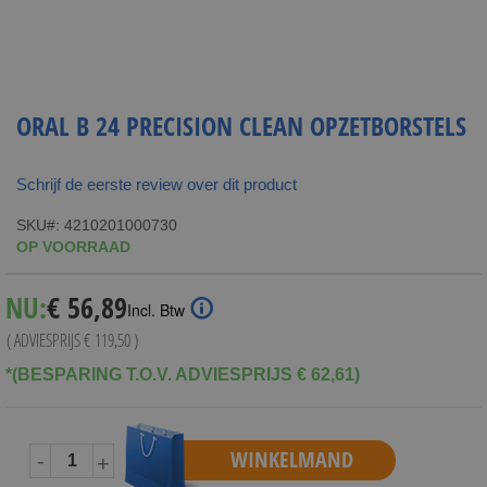
ORAL B 24 PRECISION CLEAN OPZETBORSTELS
Schrijf de eerste review over dit product
SKU
4210201000730
OP VOORRAAD
Special
NU:
€ 56,89
Incl. Btw
Price
( ADVIESPRIJS
€ 119,50
)
*(BESPARING T.O.V. ADVIESPRIJS € 62,61)
WINKELMAND
-
+