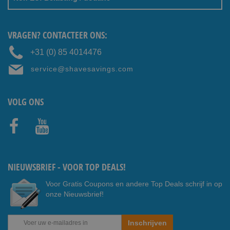
VRAGEN? CONTACTEER ONS:
+31 (0) 85 4014476
service@shavesavings.com
VOLG ONS
Faceb
Youtub
ook
e
NIEUWSBRIEF - VOOR TOP DEALS!
Voor Gratis Coupons en andere Top Deals schrijf in op
onze Nieuwsbrief!
Abonneer
Inschrijven
u