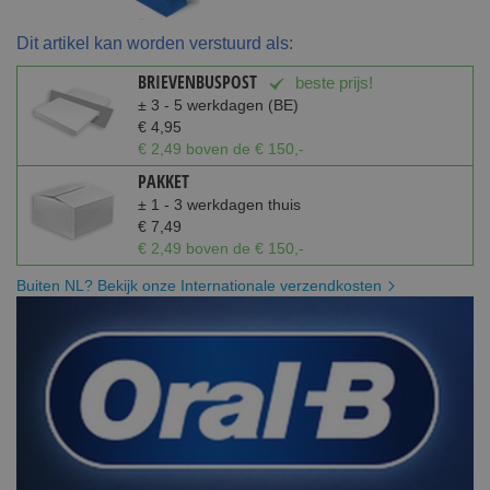
Dit artikel kan worden verstuurd als:
BRIEVENBUSPOST
beste prijs!
± 3 - 5 werkdagen (BE)
€ 4,95
€ 2,49 boven de € 150,-
PAKKET
± 1 - 3 werkdagen thuis
€ 7,49
€ 2,49 boven de € 150,-
Buiten NL? Bekijk onze Internationale verzendkosten