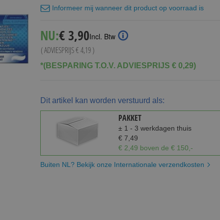
Informeer mij wanneer dit product op voorraad is
Special
NU:
€ 3,90
Incl. Btw
Price
( ADVIESPRIJS
€ 4,19
)
*(BESPARING T.O.V. ADVIESPRIJS € 0,29)
Dit artikel kan worden verstuurd als:
PAKKET
± 1 - 3 werkdagen thuis
€ 7,49
€ 2,49 boven de € 150,-
Buiten NL? Bekijk onze Internationale verzendkosten