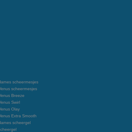
e dames scheermesjes
e Venus scheermesjes
 Venus Breeze
 Venus Swirl
 Venus Olay
 Venus Extra Smooth
 dames scheergel
cheergel