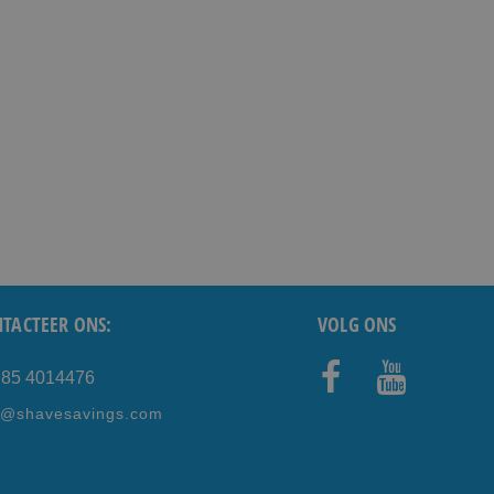
TACTEER ONS:
VOLG ONS
) 85 4014476
Faceb
Youtub
e@shavesavings.com
ook
e