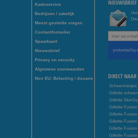
NIEUWSBRIEF 
Kadoservice
Voo
Bedrijven / zakelijk
Dea
Meest gestelde vragen
Contactformulier
Abonneer
u
Spaarkaart
op
Nieuwsbrief
onze
nieuwsbrief
Privacy en security
Algemene voorwaarden
DIRECT NAAR 
Non EU: Belasting / douane
Scheermesjes
Gillette schee
Gillette SkinG
Gillette Fusion
Gillette Fusio
Gillette Fusion
Gillette Fusio
Gillette Fusio