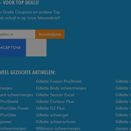
- VOOR TOP DEALS!
r Gratis Coupons en andere Top
ls schrijf in op onze Nieuwsbrief!
Inschrijven
VEEL GEZOCHTE ARTIKELEN:
Gillette Fusion ProShield
Gillett
rmesjes
Gillette Body scheermesjes
Gillett
uard scheermesjes
Gillette Sensor Excel
Gillette
 ProShield
Gillette Contour Plus
Gillette
n ProGlide Power
Gillette G2 Plus
Gillette
 ProGlide
Gillette scheergel
Gillette
n power
Gillette scheerschuim
Gillette
n scheermesjes
Wilkinson scheermesjes
dames s