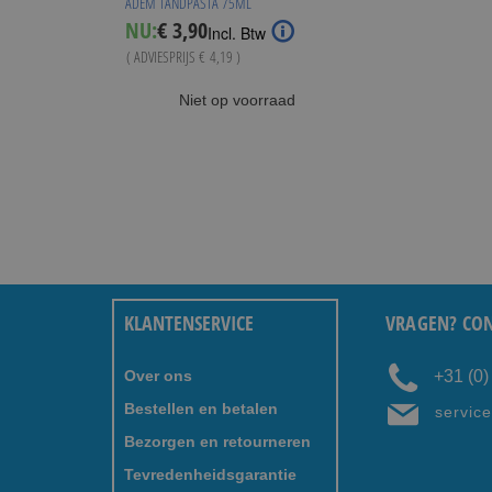
ADEM TANDPASTA 75ML
Special
NU:
€ 3,90
Incl. Btw
Price
( ADVIESPRIJS
€ 4,19
)
Niet op voorraad
KLANTENSERVICE
VRAGEN? CON
Over ons
+31 (0
Bestellen en betalen
servic
Bezorgen en retourneren
Tevredenheidsgarantie