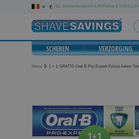
Ga
BE: Brievenbuspost € 4,95 Pakket € 7,49
€ 2,49 
€
naar
de
inhoud
SCHEREN
VERZORGING
Home
1 + 1 GRATIS Oral B Pro Expert Frisse Adem Ta
Ga
Ga
naar
naar
het
het
einde
begin
van
van
de
de
afbeeldingen-
afbeeldingen-
gallerij
gallerij