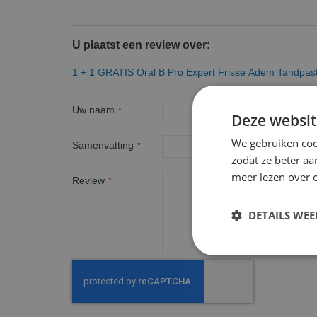
U plaatst een review over:
1 + 1 GRATIS Oral B Pro Expert Frisse Adem Tandpas
Uw naam
Deze websit
We gebruiken coo
Samenvatting
zodat ze beter aa
meer lezen over o
Review
DETAILS WE