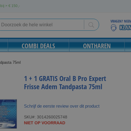
bij > €
150,-
VRAGEN? NEEM
Search
Search
COMBI DEALS
ONTHAREN
ndpasta 75ml
1 + 1 GRATIS Oral B Pro Expert
Frisse Adem Tandpasta 75ml
Schrijf de eerste review over dit product
SKU
3014260025748
NIET OP VOORRAAD