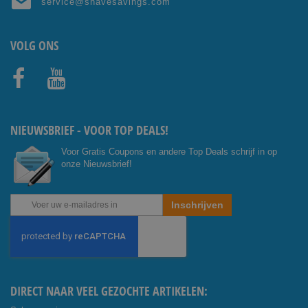
service@shavesavings.com
VOLG ONS
Facebo
Youtub
ok
e
NIEUWSBRIEF - VOOR TOP DEALS!
Voor Gratis Coupons en andere Top Deals schrijf in op
onze Nieuwsbrief!
Abonneer
Inschrijven
u
op
onze
nieuwsbrief
DIRECT NAAR VEEL GEZOCHTE ARTIKELEN: