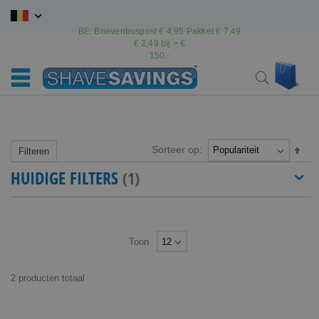
Ga
naar
BE: Brievenbuspost € 4,95 Pakket € 7,49
de
€ 2,49 bij > €
inhoud
150,-
Wink
Search
Sorteer op:
Van
Filteren
hoo
HUIDIGE FILTERS
naar
laag
sort
Toon
2
producten
totaal