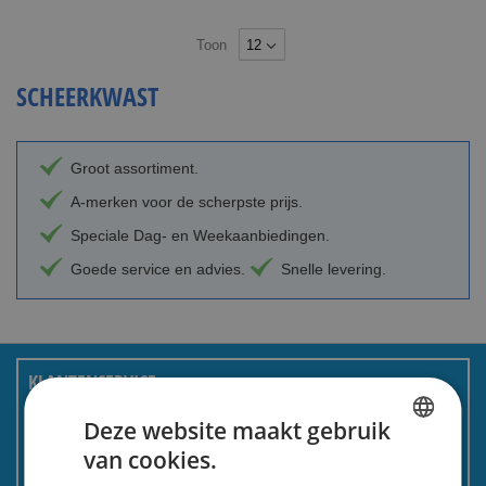
Toon
SCHEERKWAST
Groot assortiment.
A-merken voor de scherpste prijs.
Speciale Dag- en Weekaanbiedingen.
Goede service en advies.
Snelle levering.
KLANTENSERVICE
Deze website maakt gebruik
Over ons
van cookies.
DUTCH
Bestellen en betalen