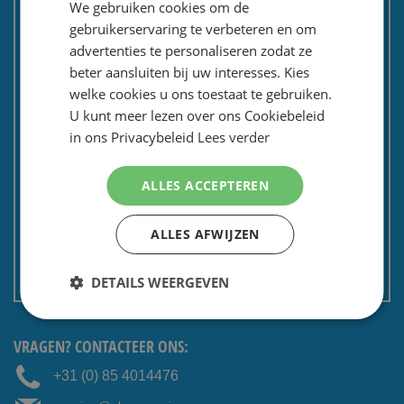
We gebruiken cookies om de
Bezorgen en retourneren
ENGLISH
gebruikerservaring te verbeteren en om
Tevredenheidsgarantie
advertenties te personaliseren zodat ze
Kadoservice
beter aansluiten bij uw interesses. Kies
welke cookies u ons toestaat te gebruiken.
Bedrijven / zakelijk
U kunt meer lezen over ons Cookiebeleid
Meest gestelde vragen
in ons Privacybeleid
Lees verder
Contactformulier
Spaarkaart
ALLES ACCEPTEREN
Nieuwsbrief
Privacy en security
ALLES AFWIJZEN
Algemene voorwaarden
DETAILS WEERGEVEN
Non EU: Belasting / douane
VRAGEN? CONTACTEER ONS:
+31 (0) 85 4014476