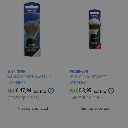
WILKINSON
WILKINSON
WILKINSON SCHEERKWAST PUUR
WILKINSON SCHEERKWAST
DASSENHAAR
ZWIJNENHAAR
€ 17,94
€ 8,95
NU:
NU:
Special
Special
Incl. Btw
Incl. Btw
Price
Price
( ADVIESPRIJS
€ 22,99
)
( ADVIESPRIJS
€ 10,99
)
Niet op voorraad
Niet op voorraad