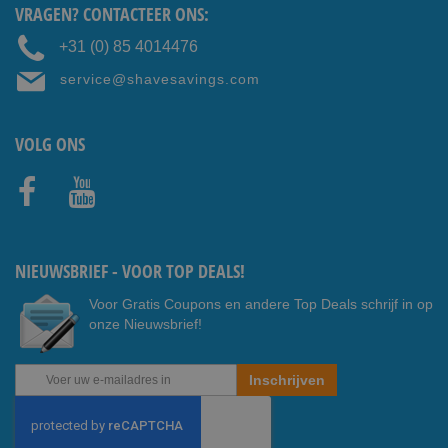
VRAGEN? CONTACTEER ONS:
+31 (0) 85 4014476
service@shavesavings.com
VOLG ONS
Faceb
Youtub
ook
e
NIEUWSBRIEF - VOOR TOP DEALS!
Voor Gratis Coupons en andere Top Deals schrijf in op
onze Nieuwsbrief!
Abonneer
Inschrijven
u
op
onze