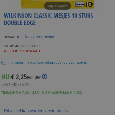
Tap to expand
WILKINSON CLASSIC MESJES 10 STUKS
DOUBLE EDGE
Schrijf een review
Reviews
(4)
SKU
4027800011506
NIET OP VOORRAAD
Informeer mij wanneer dit product op voorraad is
Special
NU:
€ 2,25
Incl. Btw
Price
( ADVIESPRIJS
€ 6,49
)
*(BESPARING T.O.V. ADVIESPRIJS € 4,24)
Dit artikel kan worden verstuurd als: