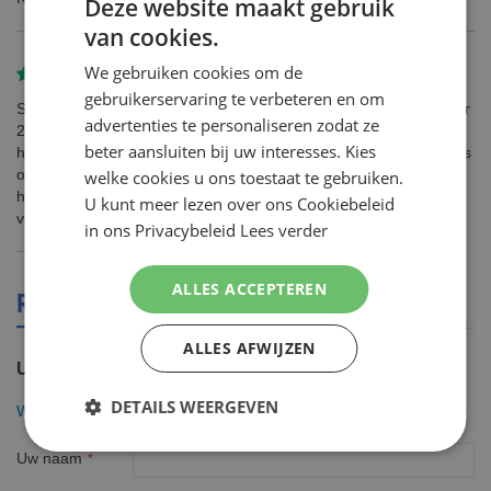
Deze website maakt gebruik
van cookies.
DUTCH
We gebruiken cookies om de
Gereviewd door
Jessica Huizinga
ENGLISH
gebruikerservaring te verbeteren en om
Staat op de foto dat je het zoals de foto krijgt. Echter krijg je maar
advertenties te personaliseren zodat ze
2 doosjes met mesjes en geen verpakking erom heen. Ik kreeg
beter aansluiten bij uw interesses. Kies
het helaas later dan verwacht. Was toen die dag extra vroeg thuis
om het pakketje aan te gaan nemen. Helaas geen pakket. Heb
welke cookies u ons toestaat te gebruiken.
hun een mail geschreven vanwege late levering echter tot op
U kunt meer lezen over ons Cookiebeleid
vandaag geen antwoordt. Erg slechte service.
in ons Privacybeleid
Lees verder
ALLES ACCEPTEREN
REVIEWS OVER DIT PRODUCT
ALLES AFWIJZEN
U plaatst een review over:
DETAILS WEERGEVEN
Wilkinson Classic Mesjes 10 stuks double edge
Uw naam