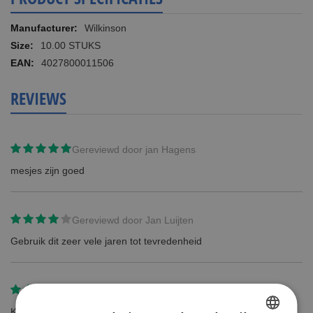
Meer
Wilkinson
informatie
10.00 STUKS
4027800011506
REVIEWS
Gereviewd door
jan Hagens
mesjes zijn goed
Gereviewd door
Jan Luijten
Gebruik dit zeer vele jaren tot tevredenheid
Gereviewd door
P.
Klein beetje agressief.