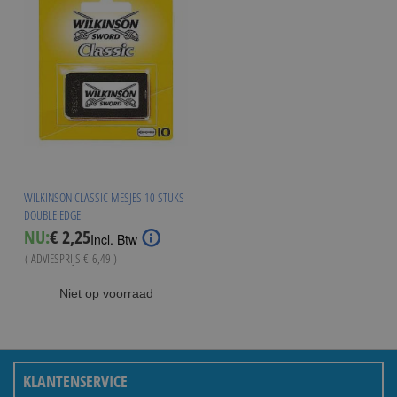
WILKINSON CLASSIC MESJES 10 STUKS
DOUBLE EDGE
Special
NU:
€ 2,25
Incl. Btw
Price
( ADVIESPRIJS
€ 6,49
)
Niet op voorraad
KLANTENSERVICE