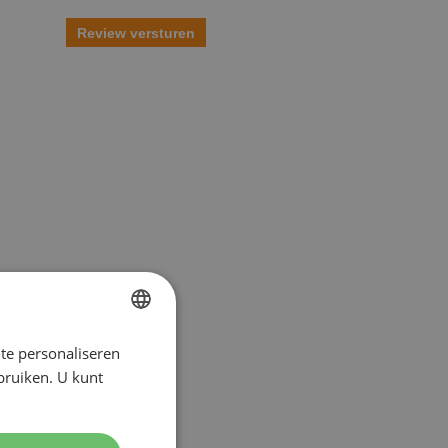
Review versturen
te personaliseren
DUTCH
ebruiken. U kunt
ENGLISH