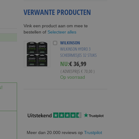
VERWANTE PRODUCTEN
Vink een product aan om mee te
Selecteer alles
bestellen of
WILKINSON
WILKINSON HYDRO 3
SCHEERMESJES 32 STUKS
Special
NU:
€ 36,99
Price
( ADVIESPRIJS
€ 70,00
)
Op voorraad
s!
Meer dan 20.000 reviews op
Trustpilot