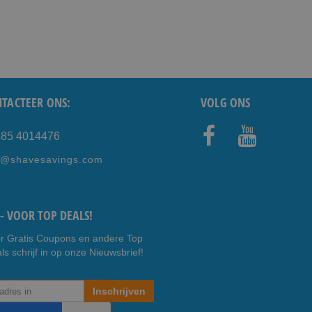
TACTEER ONS:
VOLG ONS
) 85 4014476
Faceb
Youtub
e@shavesavings.com
ook
e
- VOOR TOP DEALS!
r Gratis Coupons en andere Top
ls schrijf in op onze Nieuwsbrief!
Inschrijven