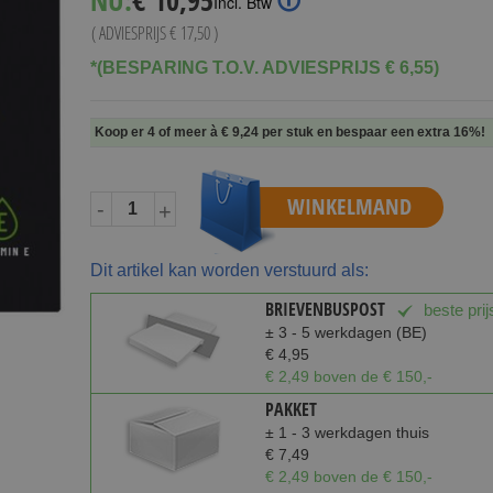
NU:
€ 10,95
Incl. Btw
Price
( ADVIESPRIJS
€ 17,50
)
*(BESPARING T.O.V. ADVIESPRIJS € 6,55)
Koop er 4 of meer à
€ 9,24
per stuk en
bespaar een extra
16
%
!
WINKELMAND
-
+
Dit artikel kan worden verstuurd als:
BRIEVENBUSPOST
beste prij
± 3 - 5 werkdagen (BE)
€ 4,95
€ 2,49 boven de € 150,-
PAKKET
± 1 - 3 werkdagen thuis
€ 7,49
€ 2,49 boven de € 150,-