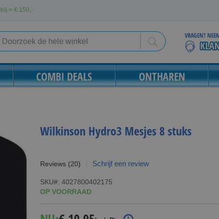
bij > €
150,-
VRAGEN? NEEM
Search
Search
COMBI DEALS
ONTHAREN
Wilkinson Hydro3 Mesjes 8 stuks
Schrijf een review
Reviews
(20)
SKU
4027800402175
OP VOORRAAD
Special