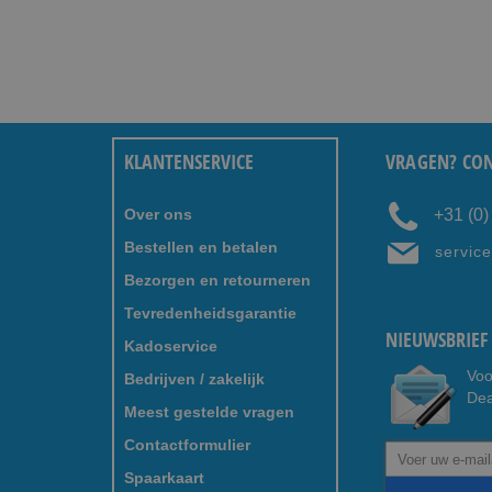
KLANTENSERVICE
VRAGEN? CON
Over ons
+31 (0
Bestellen en betalen
servic
Bezorgen en retourneren
Tevredenheidsgarantie
NIEUWSBRIEF 
Kadoservice
Voo
Bedrijven / zakelijk
Dea
Meest gestelde vragen
Contactformulier
Abonneer
u
Spaarkaart