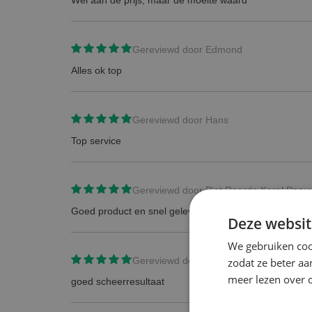
Wel aan de prijs, maar de moeite waard
Gereviewd door
Edmond
Alles ok top
Gereviewd door
Hans
Top service
Gereviewd door
Piet Roorda Karel Paa
Goed product en snel geleverd.
Deze websit
We gebruiken coo
Gereviewd door
Klant p.wiltenburg
zodat ze beter aa
meer lezen over o
goed scheerresultaat