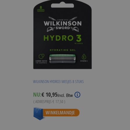
WILKINSON HYDRO3 MESJES 8 STUKS
Special
NU:
€ 10,95
Incl. Btw
Price
( ADVIESPRIJS
€ 17,50
)
WINKELMANDJE