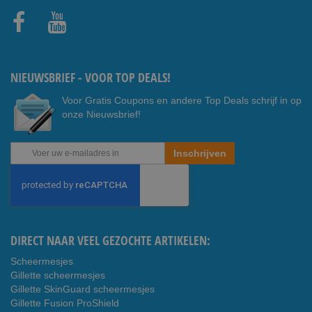
Faceb
Youtub
ook
e
NIEUWSBRIEF - VOOR TOP DEALS!
Voor Gratis Coupons en andere Top Deals schrijf in op
onze Nieuwsbrief!
Abonneer
Inschrijven
u
op
onze
nieuwsbrief
DIRECT NAAR VEEL GEZOCHTE ARTIKELEN:
Scheermesjes
Gillette scheermesjes
Gillette SkinGuard scheermesjes
Gillette Fusion ProShield