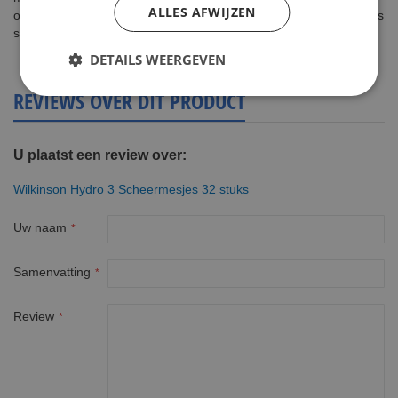
ALLES AFWIJZEN
over het blad, raakt het blad niet zo snel verstopt met haar en dus
snij je jezelf minder snel.
DETAILS WEERGEVEN
REVIEWS OVER DIT PRODUCT
U plaatst een review over:
Wilkinson Hydro 3 Scheermesjes 32 stuks
Uw naam
Samenvatting
Review