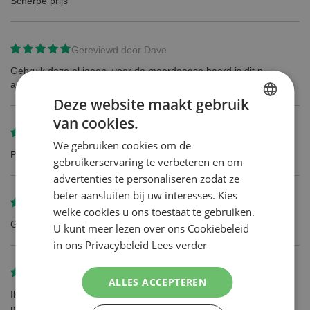
Scherpe prijs
Gereviewd door
Dave
Gebruik deze al jaeen, voor de meerdaagse baard is dit n
aanrader. Mesje makkelijk schoon te maken.
Deze website maakt gebruik
van cookies.
DUTCH
Gereviewd door
Albert Buls
We gebruiken cookies om de
ENGLISH
Prima produkt
gebruikerservaring te verbeteren en om
advertenties te personaliseren zodat ze
beter aansluiten bij uw interesses. Kies
Gereviewd door
Dick Schaapherder
welke cookies u ons toestaat te gebruiken.
Geen opmerkingen
U kunt meer lezen over ons Cookiebeleid
in ons Privacybeleid
Lees verder
Gereviewd door
Mv
ALLES ACCEPTEREN
Ik gebruik deze mesjes om niet alleen mijn baardhaar maar ook
mijn hoofd te scheren. Omdat de 3 mesjes goed zijn verdeeld