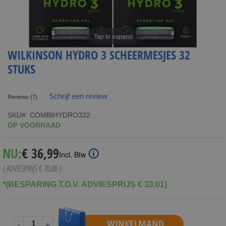
Tap to expand
WILKINSON HYDRO 3 SCHEERMESJES 32
STUKS
Schrijf een review
Reviews
(7)
SKU
COMBIHYDRO332
OP VOORRAAD
Special
NU:
€ 36,99
Incl. Btw
Price
( ADVIESPRIJS
€ 70,00
)
*(BESPARING T.O.V. ADVIESPRIJS € 33,01)
WINKELMAND
-
+