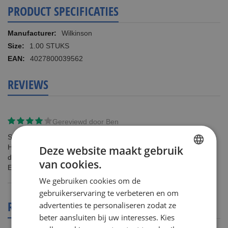
PRODUCT SPECIFICATIES
Meer
Wilkinson
informatie
1.00 STUKS
4027800039562
REVIEWS
Gereviewd door
Ben
Snelle levering voor een goeie prijs.
Het is een super scheerapparaat als je een gevoelige huid hebt
Deze website maakt gebruik
door medicijnen.
van cookies.
DUTCH
Echt top
We gebruiken cookies om de
ENGLISH
gebruikerservaring te verbeteren en om
REVIEWS OVER DIT PRODUCT
advertenties te personaliseren zodat ze
beter aansluiten bij uw interesses. Kies