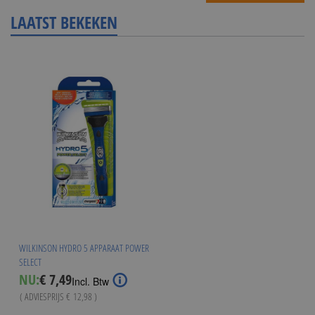
LAATST BEKEKEN
WILKINSON HYDRO 5 APPARAAT POWER
SELECT
Special
NU:
€ 7,49
Incl. Btw
Price
( ADVIESPRIJS
€ 12,98
)