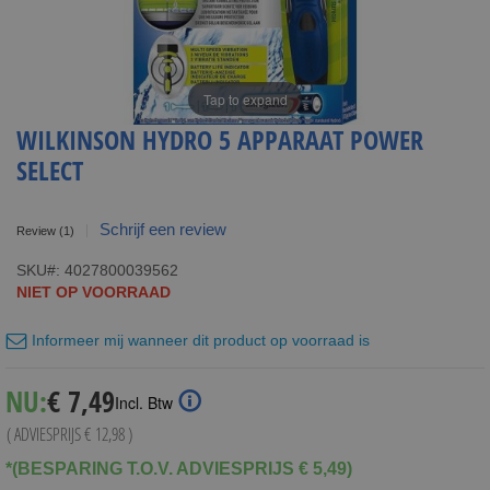
Tap to expand
WILKINSON HYDRO 5 APPARAAT POWER
SELECT
Schrijf een review
Review
(1)
SKU
4027800039562
NIET OP VOORRAAD
Informeer mij wanneer dit product op voorraad is
Special
NU:
€ 7,49
Incl. Btw
Price
( ADVIESPRIJS
€ 12,98
)
*(BESPARING T.O.V. ADVIESPRIJS € 5,49)