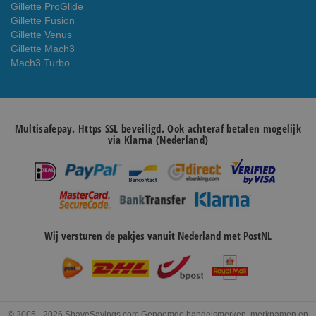
Gillette ProGlide
Gillette Fusion
Gillette Venus
Gillette Mach3
Mach3 Turbo
Multisafepay. Https SSL beveiligd. Ook achteraf betalen mogelijk
via Klarna (Nederland)
Wij versturen de pakjes vanuit Nederland met PostNL
© 2005 - 2026 ShaveSavings.com Genoemde handelsmerken, merknamen en