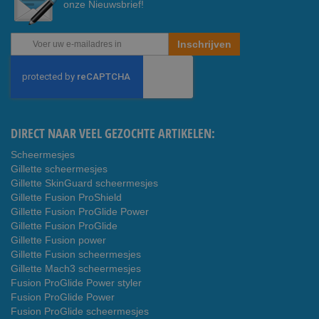
onze Nieuwsbrief!
Abonneer
Inschrijven
u
op
onze
nieuwsbrief
DIRECT NAAR VEEL GEZOCHTE ARTIKELEN:
Scheermesjes
Gillette scheermesjes
Gillette SkinGuard scheermesjes
Gillette Fusion ProShield
Gillette Fusion ProGlide Power
Gillette Fusion ProGlide
Gillette Fusion power
Gillette Fusion scheermesjes
Gillette Mach3 scheermesjes
Fusion ProGlide Power styler
Fusion ProGlide Power
Fusion ProGlide scheermesjes