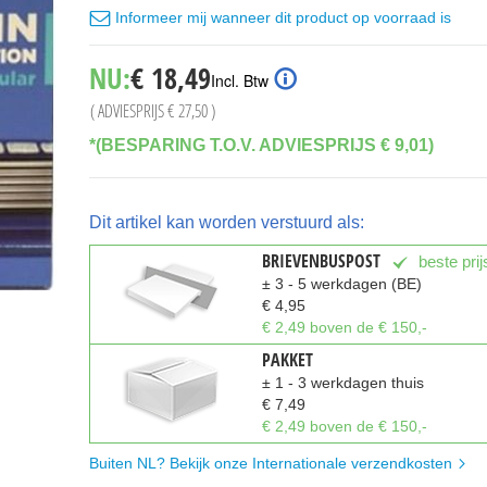
Informeer mij wanneer dit product op voorraad is
Special
NU:
€ 18,49
Incl. Btw
Price
( ADVIESPRIJS
€ 27,50
)
*(BESPARING T.O.V. ADVIESPRIJS € 9,01)
Dit artikel kan worden verstuurd als:
BRIEVENBUSPOST
beste prij
± 3 - 5 werkdagen (BE)
€ 4,95
€ 2,49 boven de € 150,-
PAKKET
± 1 - 3 werkdagen thuis
€ 7,49
€ 2,49 boven de € 150,-
Buiten NL? Bekijk onze Internationale verzendkosten