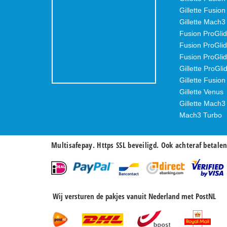
Gillette Fusio
Gillette Mach
Fusion ProGlid
Fusion ProGli
Fusion ProGli
Gillette ProGli
Gillette Fusion
Gillette Venus
Gillette Mach3
Mach3 Turbo
Multisafepay. Https SSL beveiligd. Ook achteraf betale
Wij versturen de pakjes vanuit Nederland met PostNL