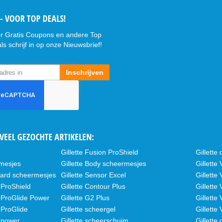
- VOOR TOP DEALS!
r Gratis Coupons en andere Top
ls schrijf in op onze Nieuwsbrief!
Inschrijven
VEEL GEZOCHTE ARTIKELEN:
Gillette Fusion ProShield
Gillett
rmesjes
Gillette Body scheermesjes
Gillett
uard scheermesjes
Gillette Sensor Excel
Gillette
 ProShield
Gillette Contour Plus
Gillette
n ProGlide Power
Gillette G2 Plus
Gillette
 ProGlide
Gillette scheergel
Gillette
n power
Gillette scheerschuim
Gillette