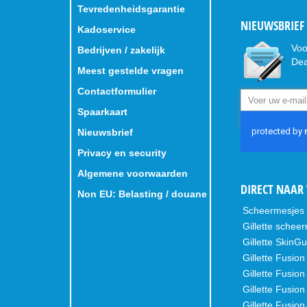
Tevredenheidsgarantie
NIEUWSBRIEF 
Kadoservice
Voo
Bedrijven / zakelijk
Dea
Meest gestelde vragen
Contactformulier
Abonneer
u
Spaarkaart
op
Nieuwsbrief
onze
nieuwsbrief
Privacy en security
Algemene voorwaarden
DIRECT NAAR 
Non EU: Belasting / douane
Scheermesjes
Gillette schee
Gillette SkinG
Gillette Fusion
Gillette Fusio
Gillette Fusion
Gillette Fusio