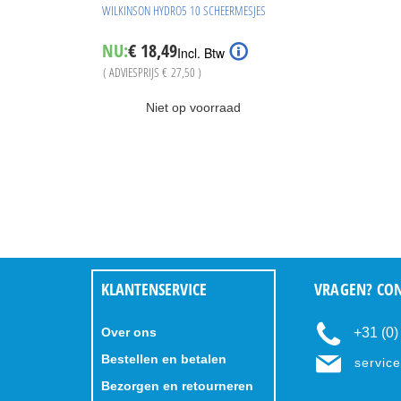
WILKINSON HYDRO5 10 SCHEERMESJES
Special
NU:
€ 18,49
Incl. Btw
Price
( ADVIESPRIJS
€ 27,50
)
Niet op voorraad
KLANTENSERVICE
VRAGEN? CON
Over ons
+31 (0
Bestellen en betalen
servic
Bezorgen en retourneren