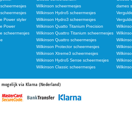
n scheermesjes
Wilkinson scheermesjes
dames s
3 scheermesjes
Wilkinson Hydro5 scheermesjes
Verguld
e Power styler
Wilkinson Hydro3 scheermesjes
Verguld
de Power
Wilkinson Quatto Titanium Precision
Wilkins
de scheermesjes
Wilkinson Quattro Titanium scheermesjes
Wilkinso
de
Wilkinson Quattro scheermesjes
Wilkinso
Wilkinson Protector scheermesjes
Wilkins
Wilkinson Xtreme3 scheermesjes
Wilkinso
Wilkinson Hydro5 Sense scheermesjes
Wilkins
Wilkinson Classic scheermesjes
Wilkins
n mogelijk via Klarna (Nederland)