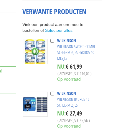
VERWANTE PRODUCTEN
Vink een product aan om mee te
Selecteer alles
bestellen of
WILKINSON
WILKINSON SWORD COMBI
SCHEERMESJES HYDRO5 40
MESJES
Special
NU:
€ 61,99
Price
s!
( ADVIESPRIJS
€ 110,00
)
Op voorraad
WILKINSON
WILKINSON HYDRO5 16
SCHEERMESJES
Special
NU:
€ 27,49
Price
( ADVIESPRIJS
€ 55,56
)
Op voorraad