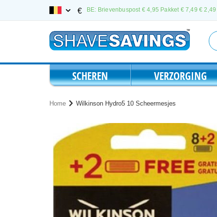
Ga
BE: Brievenbuspost € 4,95 Pakket € 7,49
€ 2,49 
€
naar
de
inhoud
SCHEREN
VERZORGING
Home
Wilkinson Hydro5 10 Scheermesjes
Ga
Ga
naar
naar
het
het
einde
begin
van
van
de
de
afbeeldingen-
afbeeldingen-
gallerij
gallerij