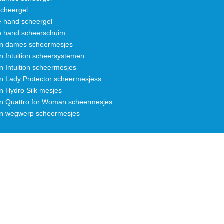
cheergel
e hand scheergel
e hand scheerschuim
on dames scheermesjes
n Intuition scheersystemen
n Intuition scheermesjes
on Lady Protector scheermesjess
n Hydro Silk mesjes
on Quattro for Woman scheermesjes
on wegwerp scheermesjes