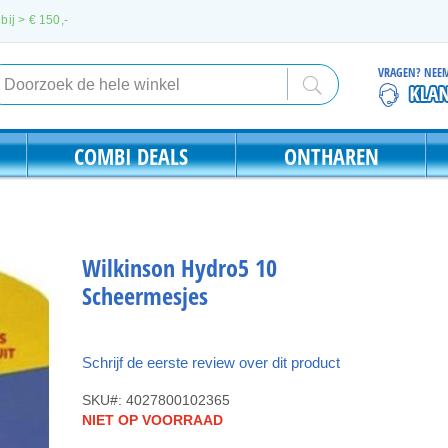
bij > €
150,-
VRAGEN? NEEM
Search
Search
COMBI DEALS
ONTHAREN
Wilkinson Hydro5 10
Scheermesjes
Schrijf de eerste review over dit product
SKU
4027800102365
NIET OP VOORRAAD