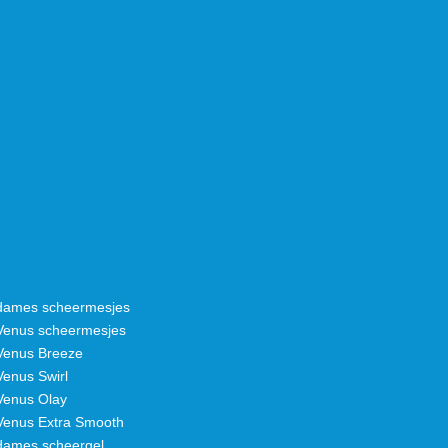
e dames scheermesjes
e Venus scheermesjes
 Venus Breeze
 Venus Swirl
 Venus Olay
 Venus Extra Smooth
 dames scheergel