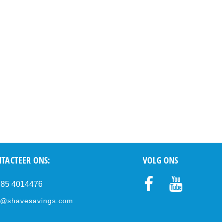
TACTEER ONS:
VOLG ONS
) 85 4014476
Faceb
Youtub
e@shavesavings.com
ook
e