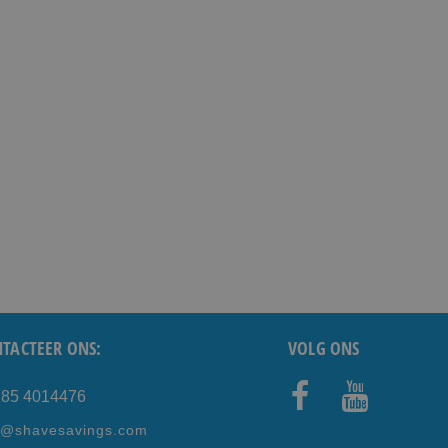
TACTEER ONS:
VOLG ONS
) 85 4014476
Faceb
Youtub
e@shavesavings.com
ook
e