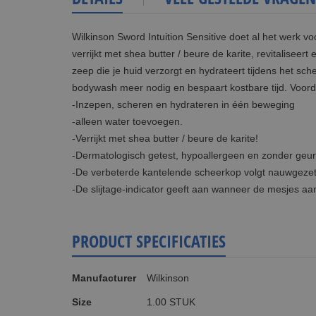
Wilkinson Sword Intuition Sensitive doet al het werk v
verrijkt met shea butter / beure de karite, revitalisee
zeep die je huid verzorgt en hydrateert tijdens het sc
bodywash meer nodig en bespaart kostbare tijd. Voor
-Inzepen, scheren en hydrateren in één beweging
-alleen water toevoegen.
-Verrijkt met shea butter / beure de karite!
-Dermatologisch getest, hypoallergeen en zonder geur
-De verbeterde kantelende scheerkop volgt nauwgezet
-De slijtage-indicator geeft aan wanneer de mesjes aan
PRODUCT SPECIFICATIES
Meer
Manufacturer
Wilkinson
informatie
Size
1.00 STUK