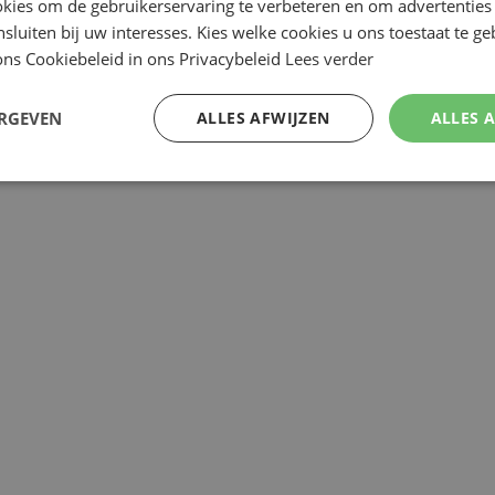
kies om de gebruikerservaring te verbeteren en om advertenties 
nsluiten bij uw interesses. Kies welke cookies u ons toestaat te g
ns Cookiebeleid in ons Privacybeleid
Lees verder
Review v
ERGEVEN
ALLES AFWIJZEN
ALLES 