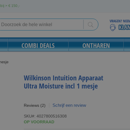
bij > €
150,-
VRAGEN? NEEM
Search
Search
COMBI DEALS
ONTHAREN
 mesje
Wilkinson Intuition Apparaat
Ultra Moisture incl 1 mesje
Schrijf een review
Reviews
(2)
SKU
4027800516308
OP VOORRAAD