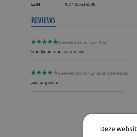
EAN
4027800516308
REVIEWS
Gereviewd door
E.F. Arts
Goedkoper dan in de winkel
Gereviewd door
Erika Burgemeester
Ziet er goed uit
Deze websit