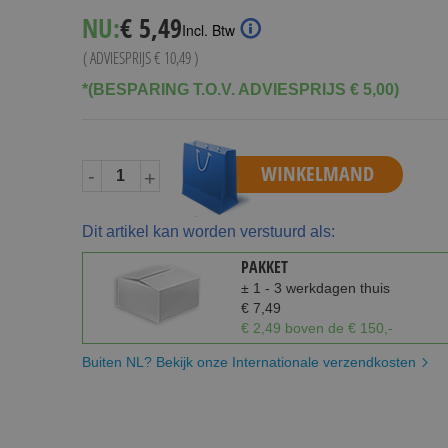
Special
NU:
€ 5,49
Incl. Btw
Price
( ADVIESPRIJS
€ 10,49
)
*(BESPARING T.O.V. ADVIESPRIJS € 5,00)
WINKELMAND
-
+
Dit artikel kan worden verstuurd als:
PAKKET
± 1 - 3 werkdagen thuis
€ 7,49
€ 2,49 boven de € 150,-
Buiten NL? Bekijk onze Internationale verzendkosten