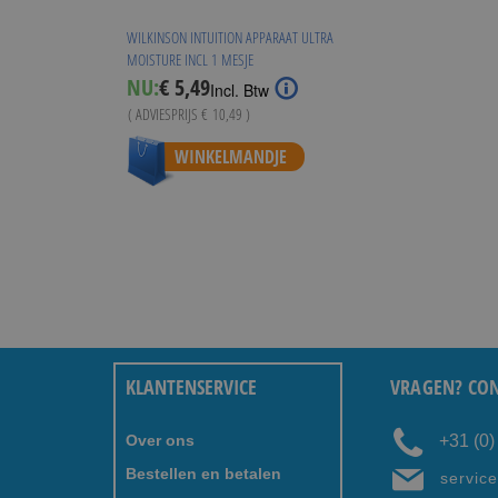
WILKINSON INTUITION APPARAAT ULTRA
MOISTURE INCL 1 MESJE
Special
NU:
€ 5,49
Incl. Btw
Price
( ADVIESPRIJS
€ 10,49
)
WINKELMANDJE
KLANTENSERVICE
VRAGEN? CON
Over ons
+31 (0
Bestellen en betalen
servic