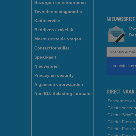
Bezorgen en retourneren
Tevredenheidsgarantie
NIEUWSBRIEF 
Kadoservice
Voo
Bedrijven / zakelijk
Dea
Meest gestelde vragen
Contactformulier
Abonneer
u
Spaarkaart
op
Nieuwsbrief
onze
nieuwsbrief
Privacy en security
Algemene voorwaarden
DIRECT NAAR 
Non EU: Belasting / douane
Scheermesjes
Gillette schee
Gillette SkinG
Gillette Fusion
Gillette Fusio
Gillette Fusion