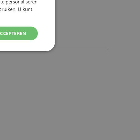
te personaliseren
DUTCH
ebruiken. U kunt
ENGLISH
ersturen
ACCEPTEREN