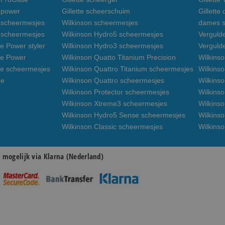
n power
Gillette scheerschuim
Gillette
n scheermesjes
Wilkinson scheermesjes
dames s
3 scheermesjes
Wilkinson Hydro5 scheermesjes
Verguld
e Power styler
Wilkinson Hydro3 scheermesjes
Verguld
de Power
Wilkinson Quatto Titanium Precision
Wilkins
de scheermesjes
Wilkinson Quattro Titanium scheermesjes
Wilkinso
de
Wilkinson Quattro scheermesjes
Wilkinso
Wilkinson Protector scheermesjes
Wilkins
Wilkinson Xtreme3 scheermesjes
Wilkinso
Wilkinson Hydro5 Sense scheermesjes
Wilkins
Wilkinson Classic scheermesjes
Wilkins
n mogelijk via Klarna (Nederland)