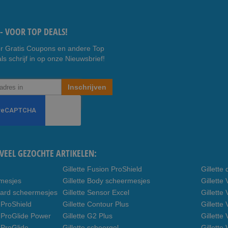
- VOOR TOP DEALS!
r Gratis Coupons en andere Top
ls schrijf in op onze Nieuwsbrief!
Inschrijven
VEEL GEZOCHTE ARTIKELEN:
Gillette Fusion ProShield
Gillett
rmesjes
Gillette Body scheermesjes
Gillett
uard scheermesjes
Gillette Sensor Excel
Gillette
 ProShield
Gillette Contour Plus
Gillette
n ProGlide Power
Gillette G2 Plus
Gillette
 ProGlide
Gillette scheergel
Gillette