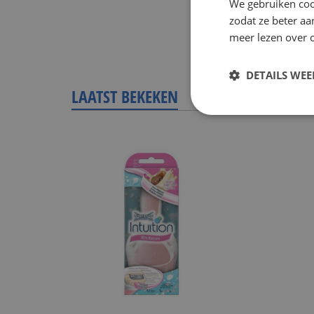
We gebruiken coo
zodat ze beter aa
meer lezen over o
DETAILS WE
LAATST BEKEKEN