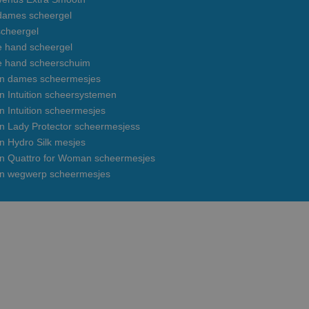
 dames scheergel
cheergel
e hand scheergel
e hand scheerschuim
on dames scheermesjes
n Intuition scheersystemen
n Intuition scheermesjes
on Lady Protector scheermesjess
n Hydro Silk mesjes
on Quattro for Woman scheermesjes
on wegwerp scheermesjes