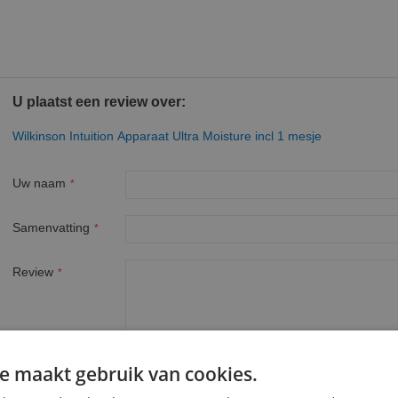
U plaatst een review over:
Wilkinson Intuition Apparaat Ultra Moisture incl 1 mesje
Uw naam
Samenvatting
Review
e maakt gebruik van cookies.