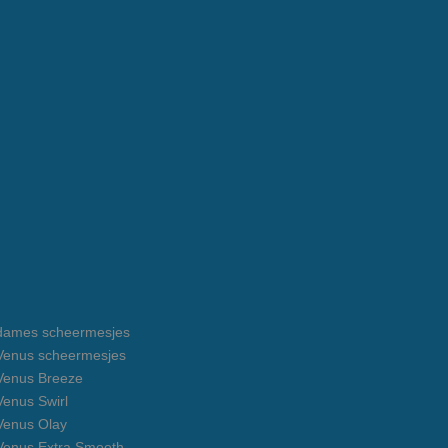
e dames scheermesjes
e Venus scheermesjes
 Venus Breeze
 Venus Swirl
 Venus Olay
 Venus Extra Smooth