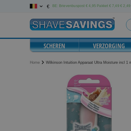
Ga
BE: Brievenbuspost € 4,95 Pakket € 7,49
€ 2,49 
€
naar
de
inhoud
SCHEREN
VERZORGING
Home
Wilkinson Intuition Apparaat Ultra Moisture incl 1
Ga
Ga
naar
naar
het
het
einde
begin
van
van
de
de
afbeeldingen-
afbeeldingen-
gallerij
gallerij