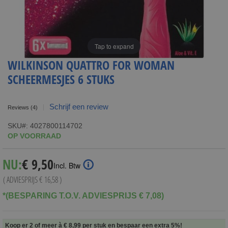
Tap to expand
WILKINSON QUATTRO FOR WOMAN
SCHEERMESJES 6 STUKS
Schrijf een review
Reviews
(4)
SKU
4027800114702
OP VOORRAAD
Special
NU:
€ 9,50
Incl. Btw
Price
( ADVIESPRIJS
€ 16,58
)
*(BESPARING T.O.V. ADVIESPRIJS € 7,08)
Koop er 2 of meer à
€ 8,99
per stuk en
bespaar een extra
5
%
!