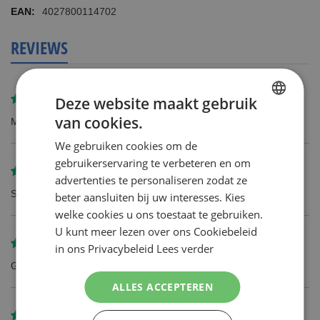
4027800114702
REVIEWS
Deze website maakt gebruik
Gereviewd door
Maarten Monninkhof
van cookies.
Mesjes zijn goed, maar wel duur
DUTCH
We gebruiken cookies om de
ENGLISH
gebruikerservaring te verbeteren en om
Gereviewd door
AEM Fikken
advertenties te personaliseren zodat ze
Snelle levering
beter aansluiten bij uw interesses. Kies
welke cookies u ons toestaat te gebruiken.
U kunt meer lezen over ons Cookiebeleid
Gereviewd door
Bianca Molly
in ons Privacybeleid
Lees verder
Goed product
ALLES ACCEPTEREN
Gereviewd door
Fardau