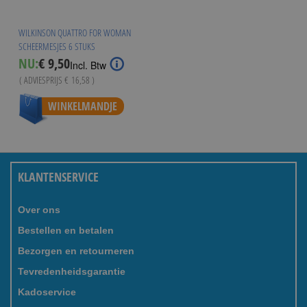
WILKINSON QUATTRO FOR WOMAN
SCHEERMESJES 6 STUKS
Special
NU:
€ 9,50
Incl. Btw
Price
( ADVIESPRIJS
€ 16,58
)
WINKELMANDJE
KLANTENSERVICE
Over ons
Bestellen en betalen
Bezorgen en retourneren
Tevredenheidsgarantie
Kadoservice