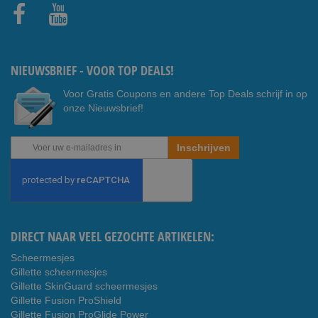
Faceb
Youtub
ook
e
NIEUWSBRIEF - VOOR TOP DEALS!
Voor Gratis Coupons en andere Top Deals schrijf in op
onze Nieuwsbrief!
Abonneer
Inschrijven
u
op
onze
nieuwsbrief
DIRECT NAAR VEEL GEZOCHTE ARTIKELEN:
Scheermesjes
Gillette scheermesjes
Gillette SkinGuard scheermesjes
Gillette Fusion ProShield
Gillette Fusion ProGlide Power