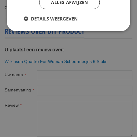
ALLES AFWIJZEN
Goede scheermesjes
DETAILS WEERGEVEN
REVIEWS OVER DIT PRODUCT
U plaatst een review over:
Wilkinson Quattro For Woman Scheermesjes 6 Stuks
Uw naam
Samenvatting
Review