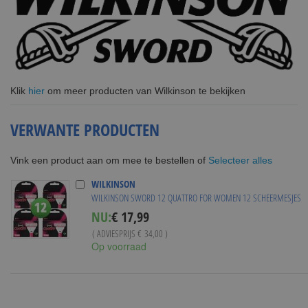
Klik
hier
om meer producten van Wilkinson te bekijken
VERWANTE PRODUCTEN
Selecteer alles
Vink een product aan om mee te bestellen of
WILKINSON
WILKINSON SWORD 12 QUATTRO FOR WOMEN 12 SCHEERMESJES
Special
NU:
€ 17,99
Price
( ADVIESPRIJS
€ 34,00
)
Op voorraad