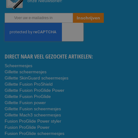
onze Nieuwsbrief!
Abonneer
Inschrijven
u
op
onze
nieuwsbrief
DIRECT NAAR VEEL GEZOCHTE ARTIKELEN:
Scheermesjes
Gillette scheermesjes
Gillette SkinGuard scheermesjes
Gillette Fusion ProShield
Gillette Fusion ProGlide Power
Gillette Fusion ProGlide
Gillette Fusion power
Gillette Fusion scheermesjes
Gillette Mach3 scheermesjes
Fusion ProGlide Power styler
Fusion ProGlide Power
Fusion ProGlide scheermesjes