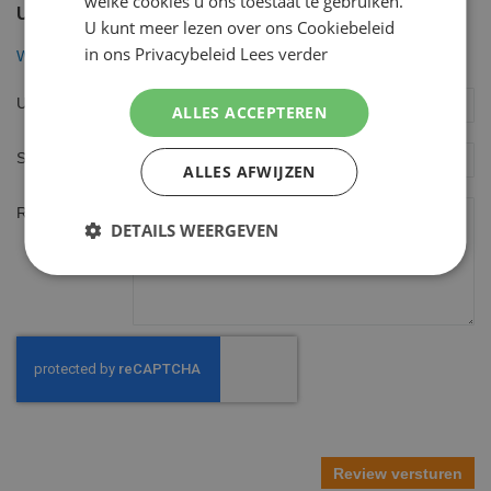
welke cookies u ons toestaat te gebruiken.
U plaatst een review over:
U kunt meer lezen over ons Cookiebeleid
in ons Privacybeleid
Lees verder
Wilkinson Hydro3 Scheersysteem incl 25 mesjes
Uw naam
ALLES ACCEPTEREN
Samenvatting
ALLES AFWIJZEN
Review
DETAILS WEERGEVEN
Review versturen