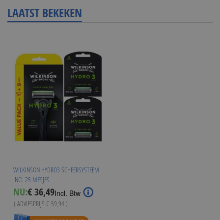
LAATST BEKEKEN
WILKINSON HYDRO3 SCHEERSYSTEEM
INCL 25 MESJES
Special
NU:
€ 36,49
Incl. Btw
Price
( ADVIESPRIJS
€ 59,94
)