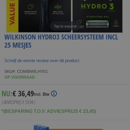
Tap to expand
WILKINSON HYDRO3 SCHEERSYSTEEM INCL
25 MESJES
Schrijf de eerste review over dit product
SKU
COMBIWILHY01
OP VOORRAAD
Special
NU:
€ 36,49
Incl. Btw
Price
( ADVIESPRIJS
€ 59,94
)
*(BESPARING T.O.V. ADVIESPRIJS € 23,45)