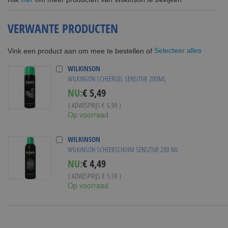
VERWANTE PRODUCTEN
Selecteer alles
Vink een product aan om mee te bestellen of
WILKINSON
WILKINSON SCHEERGEL SENSITIVE 200ML
Special
NU:
€ 5,49
Price
( ADVIESPRIJS
€ 6,99
)
Op voorraad
WILKINSON
WILKINSON SCHEERSCHUIM SENSITIVE 200 ML
Special
NU:
€ 4,49
Price
( ADVIESPRIJS
€ 5,99
)
Op voorraad