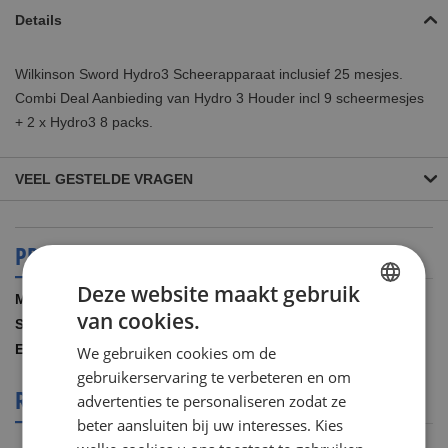
Details
Wilkinson Sword Hydro3 Scheerapparaat inclusief 25 mesjes.
Combi Deal Aanbieding van Hydro 3 Houder incl 9 scheermesjes
+ 2 x Hydro3 8 packs.
VEEL GESTELDE VRAGEN
PRODUCT SPECIFICATIES
Deze website maakt gebruik
Meer
Wilkinson
van cookies.
informatie
DUTCH
1.00 SET
COMBIWILHY01
We gebruiken cookies om de
ENGLISH
gebruikerservaring te verbeteren en om
REVIEWS OVER DIT PRODUCT
advertenties te personaliseren zodat ze
beter aansluiten bij uw interesses. Kies