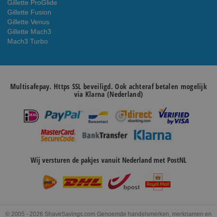
Gillette ProGlide
Gillette Fusion
Gillette Venus
Gillette Mach3
Mach3 Turbo
Multisafepay. Https SSL beveiligd. Ook achteraf betalen mogelijk
via Klarna (Nederland)
Wij versturen de pakjes vanuit Nederland met PostNL
© 2005 - 2026 ShaveSavings.com Genoemde handelsmerken, merknamen en