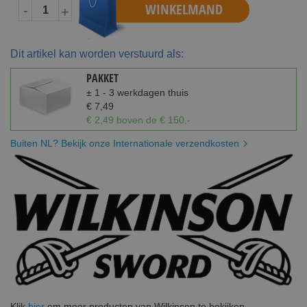
WINKELMAND
-
+
Dit artikel kan worden verstuurd als:
PAKKET
± 1 - 3 werkdagen thuis
€ 7,49
€ 2,49 boven de € 150,-
Buiten NL? Bekijk onze Internationale verzendkosten
Klik
hier
om meer producten van Wilkinson te bekijken