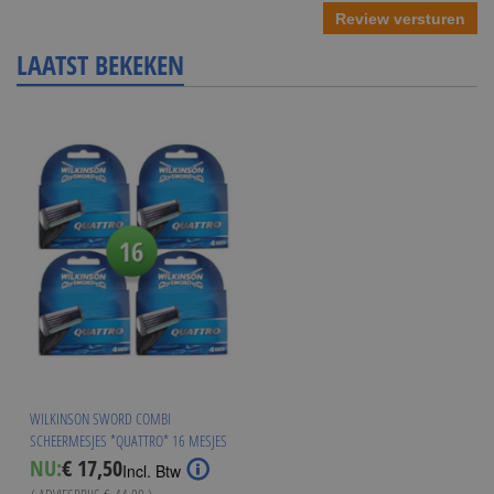
Review versturen
LAATST BEKEKEN
WILKINSON SWORD COMBI
SCHEERMESJES *QUATTRO* 16 MESJES
Special
NU:
€ 17,50
Incl. Btw
Price