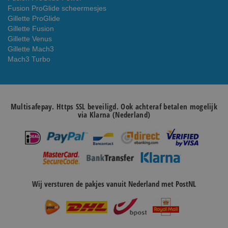
Fusion ProGlide scheermesjes
Gillette ProGlide
Gillette Fusion
Gillette Venus
Gillette Mach3
Mach3 Turbo
Multisafepay. Https SSL beveiligd. Ook achteraf betalen mogelijk
via Klarna (Nederland)
Wij versturen de pakjes vanuit Nederland met PostNL