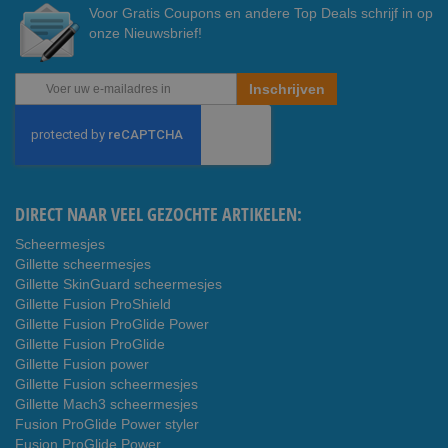
Voor Gratis Coupons en andere Top Deals schrijf in op
onze Nieuwsbrief!
Abonneer
Inschrijven
u
op
onze
nieuwsbrief
DIRECT NAAR VEEL GEZOCHTE ARTIKELEN:
Scheermesjes
Gillette scheermesjes
Gillette SkinGuard scheermesjes
Gillette Fusion ProShield
Gillette Fusion ProGlide Power
Gillette Fusion ProGlide
Gillette Fusion power
Gillette Fusion scheermesjes
Gillette Mach3 scheermesjes
Fusion ProGlide Power styler
Fusion ProGlide Power