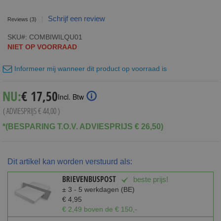
Schrijf een review
Reviews
(3)
SKU
COMBIWILQU01
NIET OP VOORRAAD
Informeer mij wanneer dit product op voorraad is
Special
NU:
€ 17,50
Incl. Btw
Price
( ADVIESPRIJS
€ 44,00
)
*(BESPARING T.O.V. ADVIESPRIJS € 26,50)
Dit artikel kan worden verstuurd als:
BRIEVENBUSPOST
beste prijs!
± 3 - 5 werkdagen (BE)
€ 4,95
€ 2,49 boven de € 150,-