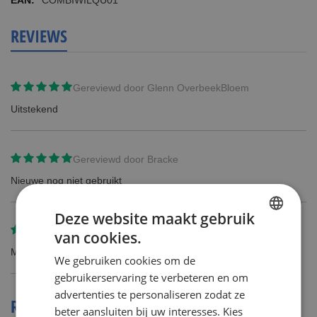
COMBIWILQU01
REVIEWS
Gereviewd door
Glenn OverbeekBloem
Uitstekend
Gereviewd door
Bracke
Nieuwe nog niet gebruikt
Deze website maakt gebruik
Gereviewd door
Sigi Nauwelaers
van cookies.
DUTCH
Mijn man wil geen andere scheermesjesen... hij is zacht hoor.
We gebruiken cookies om de
ENGLISH
gebruikerservaring te verbeteren en om
advertenties te personaliseren zodat ze
REVIEWS OVER DIT PRODUCT
beter aansluiten bij uw interesses. Kies