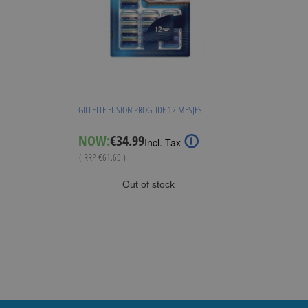
GILLETTE FUSION PROGLIDE 12 MESJES
Special
NOW:
€34.99
Incl. Tax
Price
( RRP
€61.65
)
Out of stock