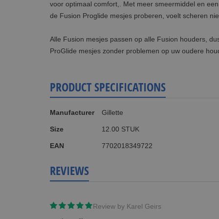
voor optimaal comfort,. Met meer smeermiddel en een v
de Fusion Proglide mesjes proberen, voelt scheren niet
Alle Fusion mesjes passen op alle Fusion houders, du
ProGlide mesjes zonder problemen op uw oudere houd
PRODUCT SPECIFICATIONS
More
Manufacturer
Gillette
Information
Size
12.00 STUK
EAN
7702018349722
REVIEWS
Review by
Karel Geirs