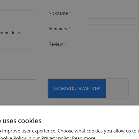
Nickname
Summary
g eens deze
Review
e uses cookies
o improve user experience. Choose what cookies you allow us to 
van 4 en een
okie Policy in our Privacy policy
Read more