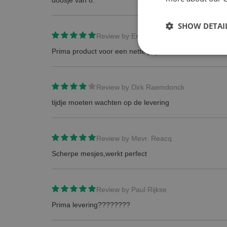
doosje van 8.
SHOW DETAI
Review by
Erwin Hoeder
Prima product voor een nette prijs
Review by
Dirk Raemdonck
tijdje moeten wachten op de levering
Review by
Mevr. Reacq
Scherpe mesjes,werkt perfect
Review by
Paul Rijkse
Prima levering????????