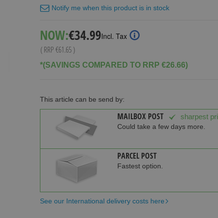
Notify me when this product is in stock
Special
NOW:
€34.99
Incl. Tax
Price
( RRP
€61.65
)
*(SAVINGS COMPARED TO RRP €26.66)
This article can be send by:
MAILBOX POST
sharpest pr
Could take a few days more.
PARCEL POST
Fastest option.
See our International delivery costs here