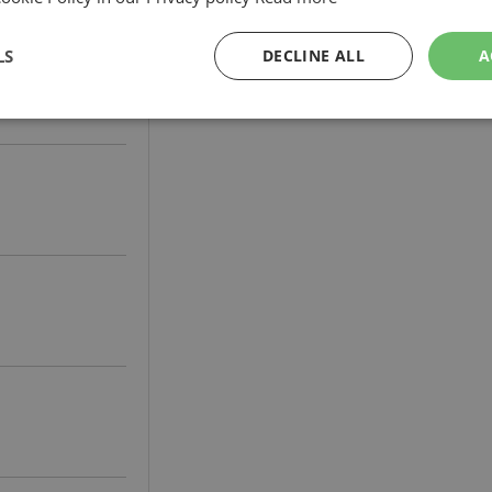
LS
DECLINE ALL
A