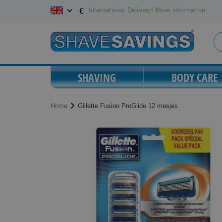
Skip
International Delivery! More information.
€
to
Content
SHAVING
BODY CARE
Home
Gillette Fusion ProGlide 12 mesjes
Skip
Skip
to
to
the
the
end
beginning
of
of
the
the
images
images
gallery
gallery