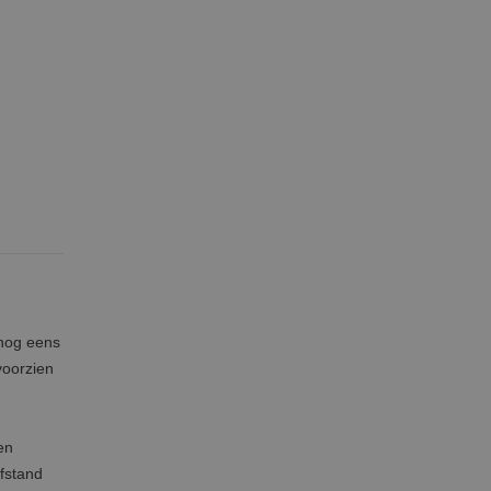
 nog eens
voorzien
en
fstand