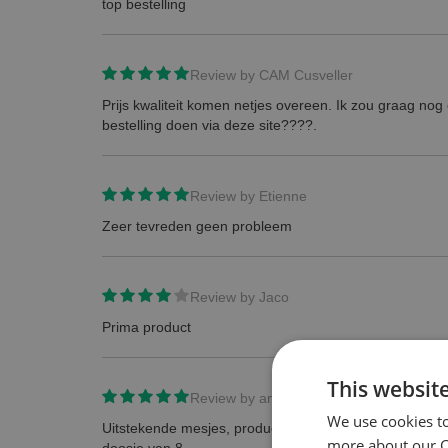
top bestelling
Review by
CAM Cusveller
Prijs kwaliteit komen netjes overeen. Ik zou graag no
bestelling doen via deze site????.
Review by
Etienne
Zeer tevreden geen probleem
Review by
Jaco
Prima product
This websit
Review by
anoniem
We use cookies t
Uitstekende mesjes, product werd geleverd in doosje 
more about our Co