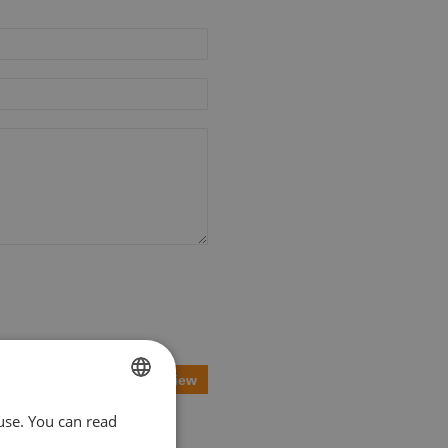
Submit Review
use. You can read
DUTCH