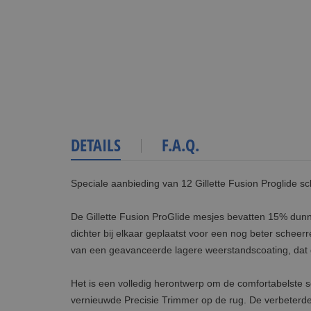
DETAILS
F.A.Q.
Speciale aanbieding van 12 Gillette Fusion Proglide sc
De Gillette Fusion ProGlide mesjes bevatten 15% dun
dichter bij elkaar geplaatst voor een nog beter scheer
van een geavanceerde lagere weerstandscoating, dat gli
Het is een volledig herontwerp om de comfortabelste sc
vernieuwde Precisie Trimmer op de rug. De verbeterde