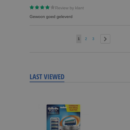
Review by
klant
Gewoon goed geleverd
Page
You're currently reading page
Page
Page
Page
Next
1
2
3
LAST VIEWED