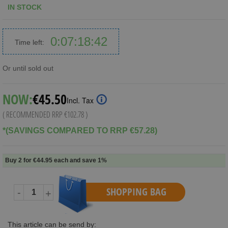
IN STOCK
0
07
18
42
Time left:
Days
Hours
Minutes
Seconds
Or until sold out
NOW:
€45.50
Incl. Tax
( RECOMMENDED RRP
€102.78
)
*(SAVINGS COMPARED TO RRP €57.28)
Buy 2 for
€44.95
each and
save
1
%
SHOPPING BAG
-
+
This article can be send by: