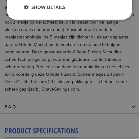
SHOW DETAILS
een groene tot een witte kleur wanneer de optimale
scheercondities afnemen. Gillette Fusion5 scheermesjes bevatten
ook 1 mesje op de achterzijde, dit is ideaal voor de lastige
plekken (zoals onder de neus). Fusion5 draait om de 5-
mesjestechnologie: de 5 mesjes zijn dichter bij elkaar geplaatst
dan bij Gillette Mach3 om te veel druk op de huid te helpen
verminderen. Deze geavanceerde Gillette Fusion 5-voudige
scheertechnologie zorgt voor een gladdere, comfortabelere
scheerervaring Profiteer van deze top aanbieding en bestel hier
extra voordelig deze Gillette Fusion5 Scheermesjes 20 pack!
Deze Gillette Fusion5 20 stuks verpakkingen zijn het hele door
scherp geprijsd bij ShaveSavings.com.
F.A.Q.
PRODUCT SPECIFICATIONS