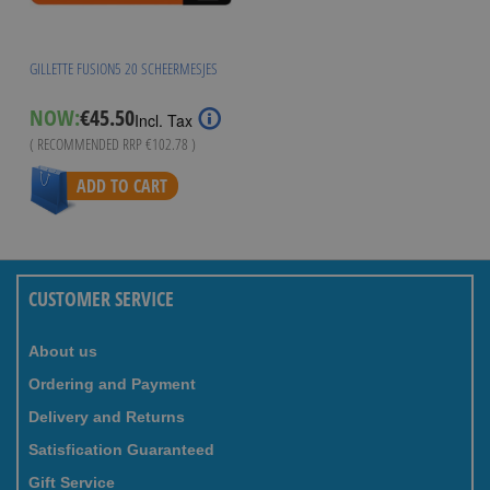
GILLETTE FUSION5 20 SCHEERMESJES
NOW:
€45.50
Incl. Tax
( RECOMMENDED RRP
€102.78
)
ADD TO CART
CUSTOMER SERVICE
About us
Ordering and Payment
Delivery and Returns
Satisfication Guaranteed
Gift Service