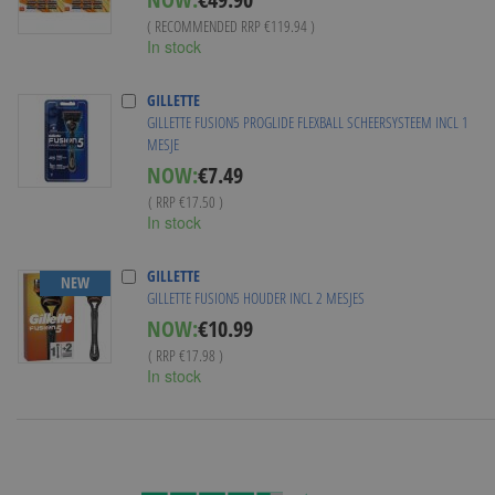
( RECOMMENDED RRP
€119.94
)
In stock
GILLETTE
GILLETTE FUSION5 PROGLIDE FLEXBALL SCHEERSYSTEEM INCL 1
MESJE
Special
NOW:
€7.49
Price
( RRP
€17.50
)
In stock
GILLETTE
NEW
GILLETTE FUSION5 HOUDER INCL 2 MESJES
Special
NOW:
€10.99
Price
( RRP
€17.98
)
In stock