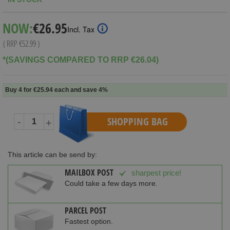
Special
NOW:
€26.95
Incl. Tax
Price
( RRP
€52.99
)
*(SAVINGS COMPARED TO RRP €26.04)
Buy 4 for
€25.94
each and
save
4
%
SHOPPING BAG
-
+
This article can be send by:
MAILBOX POST
sharpest price!
Could take a few days more.
PARCEL POST
Fastest option.