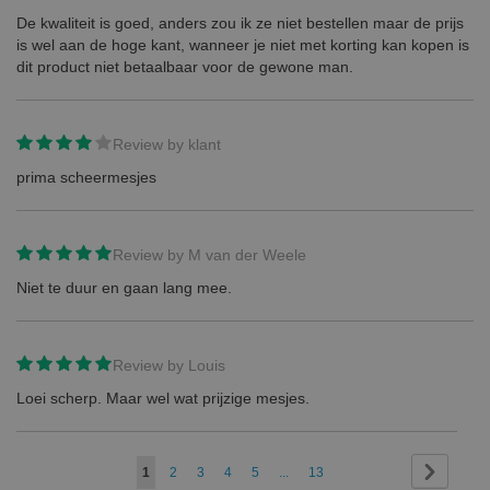
De kwaliteit is goed, anders zou ik ze niet bestellen maar de prijs
is wel aan de hoge kant, wanneer je niet met korting kan kopen is
dit product niet betaalbaar voor de gewone man.
Review by
klant
prima scheermesjes
Review by
M van der Weele
Niet te duur en gaan lang mee.
Review by
Louis
Loei scherp. Maar wel wat prijzige mesjes.
Page
Page
Next
You're
Page
Page
Page
Page
Page
1
2
3
4
5
...
13