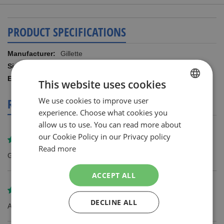
PRODUCT SPECIFICATIONS
More
Gillette
Information
8.00 STUKS
8006540814741
This website uses cookies
We use cookies to improve user
DUTCH
REVIEWS
experience. Choose what cookies you
ENGLISH
allow us to use. You can read more about
our Cookie Policy in our Privacy policy
Review by
Tom
Read more
Goede prijs en op tijd geleverd
ACCEPT ALL
Review by
marc grevisse
DECLINE ALL
Alles perfekt!