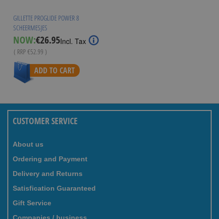
GILLETTE PROGLIDE POWER 8
SCHEERMESJES
Special
NOW:
€26.95
Incl. Tax
Price
( RRP
€52.99
)
ADD TO CART
CUSTOMER SERVICE
About us
Ordering and Payment
Delivery and Returns
Satisfication Guaranteed
Gift Service
Companies / business