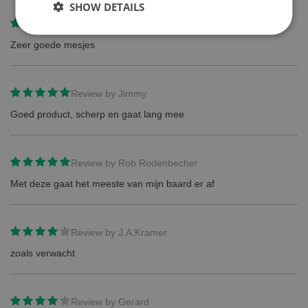
SHOW DETAILS
Review by
Koos Stiphout
Zeer goede mesjes
Review by
Jimmy
Goed product, scherp en gaat lang mee
Review by
Rob Rodenbecher
Met deze gaat het meeste van mijn baard er af
Review by
J.A.Kramer
zoals verwacht
Review by
Gerard