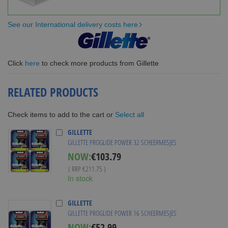
See our International delivery costs here
Click
here
to check more products from Gillette
RELATED PRODUCTS
Select all
Check items to add to the cart or
GILLETTE
GILLETTE PROGLIDE POWER 32 SCHEERMESJES
Special
NOW:
€103.79
Price
( RRP
€211.75
)
In stock
GILLETTE
GILLETTE PROGLIDE POWER 16 SCHEERMESJES
Special
NOW:
€52.99