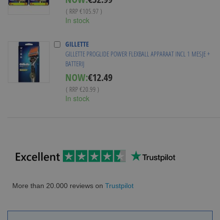
Price
( RRP
€105.97
)
In stock
GILLETTE
GILLETTE PROGLIDE POWER FLEXBALL APPARAAT INCL 1 MESJE +
BATTERIJ
Special
NOW:
€12.49
Price
( RRP
€20.99
)
In stock
More than 20.000 reviews on
Trustpilot