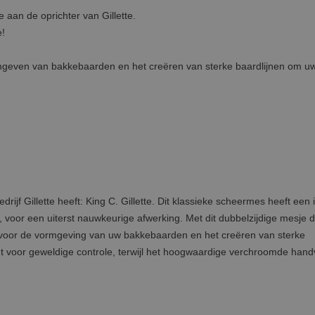
 aan de oprichter van Gillette.
e!
mgeven van bakkebaarden en het creëren van sterke baardlijnen om u
rijf Gillette heeft: King C. Gillette. Dit klassieke scheermes heeft een 
e, voor een uiterst nauwkeurige afwerking. Met dit dubbelzijdige mesje d
al voor de vormgeving van uw bakkebaarden en het creëren van sterke
gt voor geweldige controle, terwijl het hoogwaardige verchroomde hand