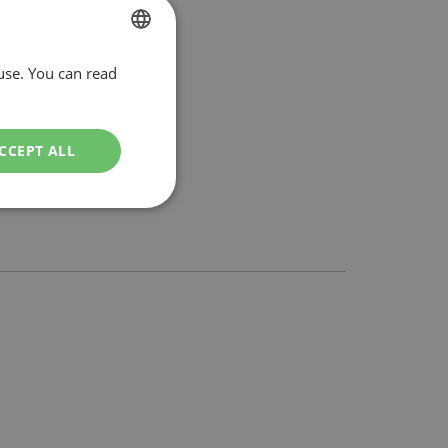
use. You can read
DUTCH
ENGLISH
CCEPT ALL