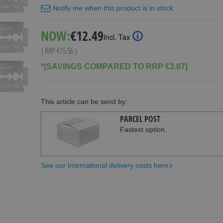
Notify me when this product is in stock
Special
NOW:
€12.49
Incl. Tax
Price
( RRP
€15.56
)
*(SAVINGS COMPARED TO RRP €3.07)
This article can be send by:
PARCEL POST
Fastest option.
See our International delivery costs here