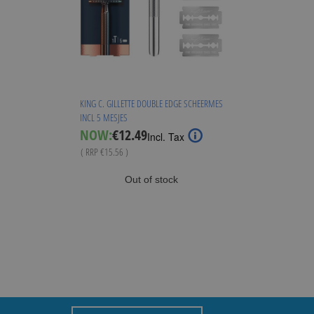
KING C. GILLETTE DOUBLE EDGE SCHEERMES
INCL 5 MESJES
Special
NOW:
€12.49
Incl. Tax
Price
( RRP
€15.56
)
Out of stock