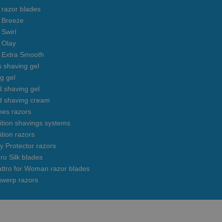
s razor blades
s Breeze
 Swirl
s Olay
s Extra Smooth
s shaving gel
g gel
 shaving gel
d shaving cream
mes razors
uition shavings systems
ition razors
y Protector razors
ro Silk blades
ttro for Woman razor blades
gwerp razors