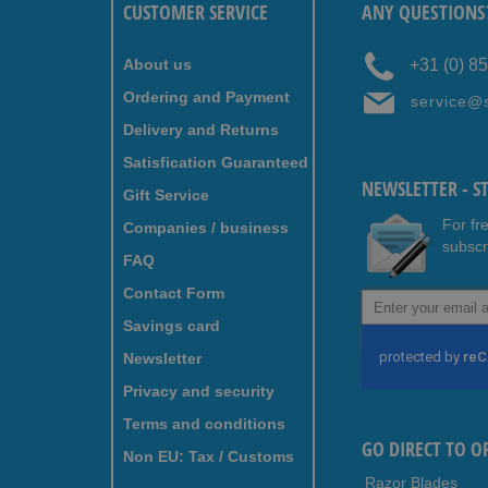
CUSTOMER SERVICE
ANY QUESTIONS
About us
+31 (0) 8
Ordering and Payment
service@
Delivery and Returns
Satisfication Guaranteed
NEWSLETTER - S
Gift Service
For fr
Companies / business
subscr
FAQ
Contact Form
Sign
Up
Savings card
for
Newsletter
Our
Newsletter:
Privacy and security
Terms and conditions
GO DIRECT TO O
Non EU: Tax / Customs
Razor Blades