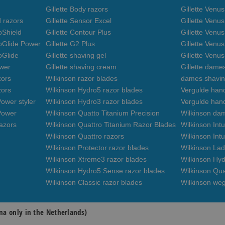
Gillette Body razors
Gillette Venu
d razors
Gillette Sensor Excel
Gillette Venu
oShield
Gillette Contour Plus
Gillette Venus
roGlide Power
Gillette G2 Plus
Gillette Venu
oGlide
Gillette shaving gel
Gillette Venu
ower
Gillette shaving cream
Gillette dame
zors
Wilkinson razor blades
dames shavin
zors
Wilkinson Hydro5 razor blades
Vergulde hand
ower styler
Wilkinson Hydro3 razor blades
Vergulde han
Power
Wilkinson Quatto Titanium Precision
Wilkinson da
azors
Wilkinson Quattro Titanium Razor Blades
Wilkinson Int
Wilkinson Quattro razors
Wilkinson Intu
Wilkinson Protector razor blades
Wilkinson Lad
Wilkinson Xtreme3 razor blades
Wilkinson Hyd
Wilkinson Hydro5 Sense razor blades
Wilkinson Qua
Wilkinson Classic razor blades
Wilkinson we
na only in the Netherlands)