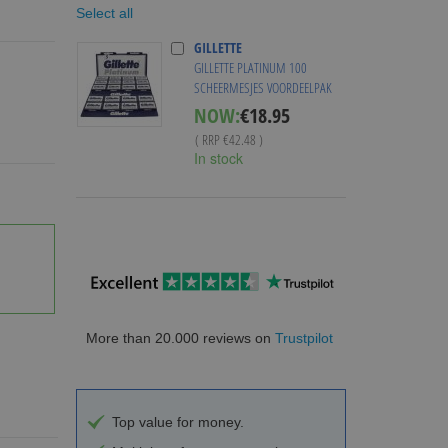
Select all
GILLETTE
GILLETTE PLATINUM 100
SCHEERMESJES VOORDEELPAK
Special
NOW:
€18.95
Price
( RRP
€42.48
)
In stock
More than 20.000 reviews on
Trustpilot
Top value for money.