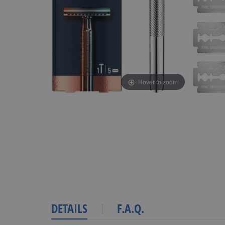
Hover to zoom
DETAILS
F.A.Q.