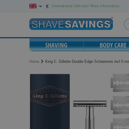
Skip
International Delivery! More information.
€
to
Content
SHAVING
BODY CARE
Home
King C. Gillette Double Edge Scheermes incl 5 m
Skip
Skip
to
to
the
the
end
beginning
of
of
the
the
images
images
gallery
gallery