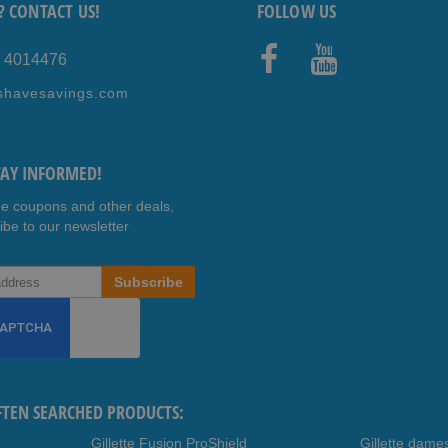
? CONTACT US!
FOLLOW US
5 4014476
Faceb
Youtub
shavesavings.com
ook
e
TAY INFORMED!
ee coupons and other deals,
ibe to our newsletter
Subscribe
FTEN SEARCHED PRODUCTS:
Gillette Fusion ProShield
Gillette dame