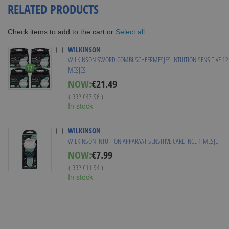
RELATED PRODUCTS
Select all
Check items to add to the cart or
WILKINSON
WILKINSON SWORD COMBI SCHEERMESJES INTUITION SENSITIVE 12
MESJES
Special
NOW:
€21.49
Price
( RRP
€47.96
)
In stock
WILKINSON
WILKINSON INTUITION APPARAAT SENSITIVE CARE INCL 1 MESJE
Special
NOW:
€7.99
Price
( RRP
€11.94
)
In stock