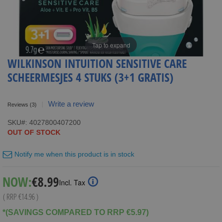
Tap to expand
WILKINSON INTUITION SENSITIVE CARE
SCHEERMESJES 4 STUKS (3+1 GRATIS)
Write a review
Reviews
(3)
SKU
4027800407200
OUT OF STOCK
Notify me when this product is in stock
Special
NOW:
€8.99
Incl. Tax
Price
( RRP
€14.96
)
*(SAVINGS COMPARED TO RRP €5.97)