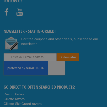
FOLLOW US
Faceb
Youtub
ook
e
NEWSLETTER - STAY INFORMED!
For free coupons and other deals, subscribe to our
newsletter
Sign
Subscribe
Up
for
Our
Newsletter:
GO DIRECT TO OFTEN SEARCHED PRODUCTS:
Razor Blades
Gillette razors
Gillette SkinGuard razors