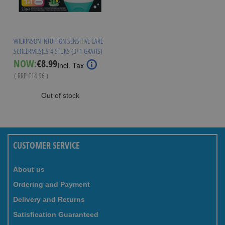
WILKINSON INTUITION SENSITIVE CARE
SCHEERMESJES 4 STUKS (3+1 GRATIS)
Special
NOW:
€8.99
Incl. Tax
Price
( RRP
€14.96
)
Out of stock
CUSTOMER SERVICE
About us
Ordering and Payment
Delivery and Returns
Satisfication Guaranteed