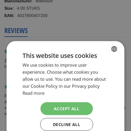
More
Wilkinson
Information
4.00 STUKS
4027800407200
REVIEWS
Review by
erick en charlotte legall mele
This website uses cookies
Zeer fijn scheermesje, laat een zeer gladde huid achter. Zeep op
We use cookies to improve user
DUTCH
het mesje gaat onder de douche wel snel weg.
experience. Choose what cookies you
ENGLISH
allow us to use. You can read more about
our Cookie Policy in our Privacy policy
Review by
Karin van Ernst
Read more
Perfecte levering. Paar producten vergeten maar volgende dag
direct geleverd.. excuses gemaakt en zeer professioneel en
vriendelijk te woord gestaan! Klasse voor dit bedrijf!!! Bestel zeker
ACCEPT ALL
weer!
DECLINE ALL