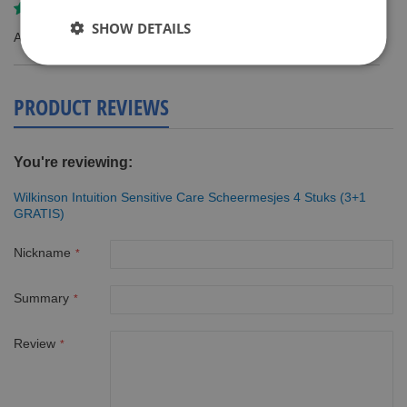
Review by
K M
SHOW DETAILS
Absolute aanrader
PRODUCT REVIEWS
You're reviewing:
Wilkinson Intuition Sensitive Care Scheermesjes 4 Stuks (3+1
GRATIS)
Nickname
Summary
Review