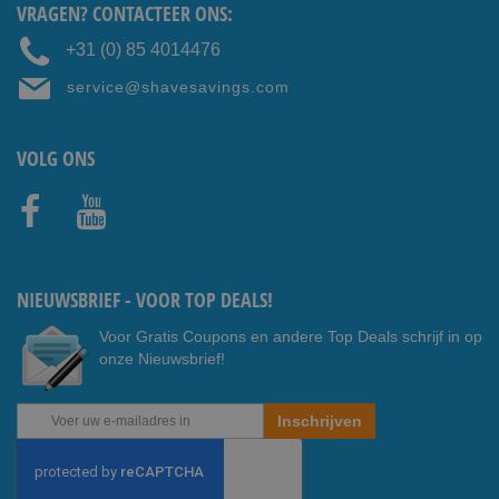
VRAGEN? CONTACTEER ONS:
+31 (0) 85 4014476
service@shavesavings.com
VOLG ONS
Faceb
Youtub
ook
e
NIEUWSBRIEF - VOOR TOP DEALS!
Voor Gratis Coupons en andere Top Deals schrijf in op
onze Nieuwsbrief!
Abonneer
Inschrijven
u
op
onze