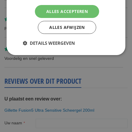
ALLES ACCEPTEREN
Gereviewd door
Willie Arets
ALLES AFWIJZEN
Prima product en prima geleverd
DETAILS WEERGEVEN
Gereviewd door
W. Coumou
Voordelig en snel geleverd
REVIEWS OVER DIT PRODUCT
U plaatst een review over:
Gillette Fusion5 Ultra Sensitive Scheergel 200ml
Uw naam