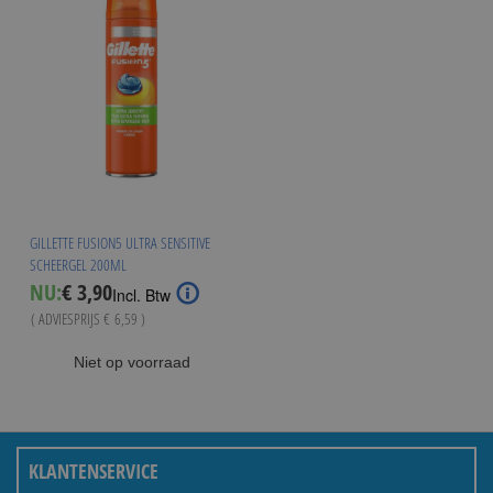
GILLETTE FUSION5 ULTRA SENSITIVE
SCHEERGEL 200ML
Special
NU:
€ 3,90
Incl. Btw
Price
( ADVIESPRIJS
€ 6,59
)
Niet op voorraad
KLANTENSERVICE