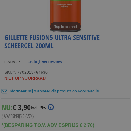
Tap to expand
GILLETTE FUSION5 ULTRA SENSITIVE
SCHEERGEL 200ML
Schrijf een review
Reviews
(8)
SKU
7702018464630
NIET OP VOORRAAD
Informeer mij wanneer dit product op voorraad is
Special
NU:
€ 3,90
Incl. Btw
Price
( ADVIESPRIJS
€ 6,59
)
*(BESPARING T.O.V. ADVIESPRIJS € 2,70)