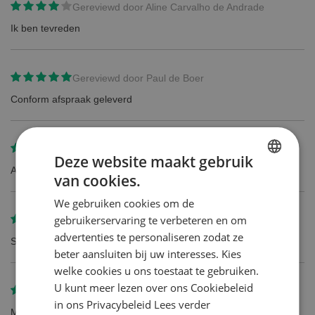
Gereviewd door
Aline Carvalho de Andrade
Ik ben tevreden
Gereviewd door
Paul de Boer
Conform afspraak geleverd
Gereviewd door
r van der burg
Deze website maakt gebruik
Alles okay
van cookies.
DUTCH
We gebruiken cookies om de
ENGLISH
gebruikerservaring te verbeteren en om
Gereviewd door
mevrouw Tamara Van den Boeck
advertenties te personaliseren zodat ze
Snelle levering en goede prijs
beter aansluiten bij uw interesses. Kies
welke cookies u ons toestaat te gebruiken.
U kunt meer lezen over ons Cookiebeleid
Gereviewd door
V Wouters
in ons Privacybeleid
Lees verder
Mooie korting hierop