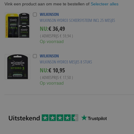
Selecteer alles
Vink een product aan om mee te bestellen of
WILKINSON
WILKINSON HYDRO3 SCHEERSYSTEEM INCL 25 MESJES
Special
NU:
€ 36,49
Price
( ADVIESPRIJS
€ 59,94
)
Op voorraad
WILKINSON
WILKINSON HYDRO3 MESJES 8 STUKS
Special
NU:
€ 10,95
Price
( ADVIESPRIJS
€ 17,50
)
Op voorraad