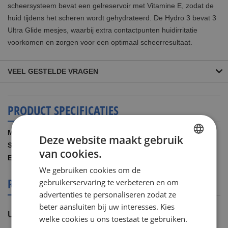
scheersysteem bevat een gelreservoir met Vitamine E, zodat de
huid tijdens het scheren wordt gehydrateerd. De Hydro 3 bevat 3
Ultra Glide mesjes, waarbij extra contactpunten huidirritatie
voorkomen en zorgen voor een optimaal scheerresultaat.
VEEL GESTELDE VRAGEN
PRODUCT SPECIFICATIES
Meer
Wilkinson
Deze website maakt gebruik
informatie
1.00 STUKS
van cookies.
DUTCH
4027800802166
We gebruiken cookies om de
ENGLISH
REVIEWS OVER DIT PRODUCT
gebruikerservaring te verbeteren en om
advertenties te personaliseren zodat ze
beter aansluiten bij uw interesses. Kies
U plaatst een review over:
welke cookies u ons toestaat te gebruiken.