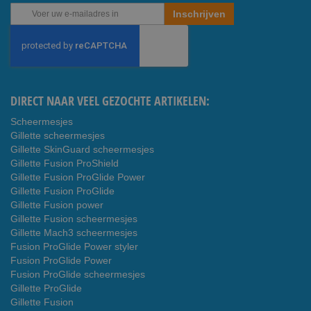
Abonneer
Inschrijven
u
op
onze
nieuwsbrief
DIRECT NAAR VEEL GEZOCHTE ARTIKELEN:
Scheermesjes
Gillette scheermesjes
Gillette SkinGuard scheermesjes
Gillette Fusion ProShield
Gillette Fusion ProGlide Power
Gillette Fusion ProGlide
Gillette Fusion power
Gillette Fusion scheermesjes
Gillette Mach3 scheermesjes
Fusion ProGlide Power styler
Fusion ProGlide Power
Fusion ProGlide scheermesjes
Gillette ProGlide
Gillette Fusion