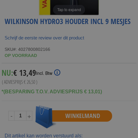
Tap to expand
WILKINSON HYDRO3 HOUDER INCL 9 MESJES
Schrijf de eerste review over dit product
SKU
4027800802166
OP VOORRAAD
Special
NU:
€ 13,49
Incl. Btw
Price
( ADVIESPRIJS
€ 26,50
)
*(BESPARING T.O.V. ADVIESPRIJS € 13,01)
WINKELMAND
-
+
Dit artikel kan worden verstuurd als: