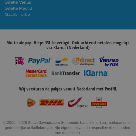
Gillette Venus
Gillette Mach3
Mach3 Turbo
Multisafepay. Https SSL beveiligd. Ook achteraf betalen mogelijk
via Klarna (Nederland)
Wij versturen de pakjes vanuit Nederland met PostNL
© 2005 - 2026 ShaveSavings.com Genoemde handelsmerken, merknamen en
gedeeltelijke artikelinformatie zijn eigendom van de respectievelijke houders
van de rechten.