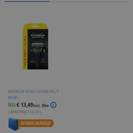
WILKINSON HYDRO3 HOUDER INCL 9
MESJES
Special
NU:
€ 13,49
Incl. Btw
Price
( ADVIESPRIJS
€ 26,50
)
WINKELMANDJE